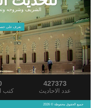
للحديث ال
الشريف وشروحه وتخ
تعرف على خصا
0
427373
عدد الاحاديث
كتب ا
جميع الحقوق محفوظة © 2026