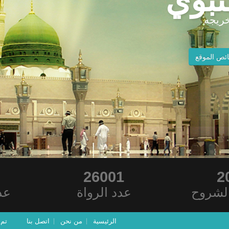
نبوي
ريجه
ئص الموقع
26001
2
لشروح
عدد الرواة
عد
الرئيسية
من نحن
اتصل بنا
تم ت