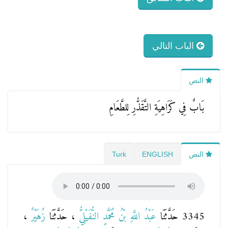
الباب التالي
النص
بَابٌ فِي كَرَاهِيَةِ التَّقَذُّرِ لِلطَّعَامِ
النص
ENGLISH
Turk
3345 حَدَّثَنَا
عَبْدُ اللَّهِ بْنُ مُحَمَّدٍ النُّفَيْلِيُّ
، حَدَّثَنَا
زُهَيْرٌ
،