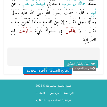
حَدَّثَنَا
سِمَاكُ بْنُ حَرْبٍ
، حَدَّثَنِي
قَبِيصَةُ بْنُ هُلْبٍ
، عَنْ
أَبِيهِ
، قَالَ : سَمِعْتُ رَسُولَ اللَّهِ صَلَّى اللَّهُ عَلَيْهِ وَسَلَّمَ
وَسَأَلَهُ رَجُلٌ فَقَالَ : إِنَّ مِنَ الطَّعَامِ طَعَامًا أَتَحَرَّجُ مِنْهُ ،
فَقَالَ : لَا
يَتَخَلَّجَنَّ
فِي صَدْرِكَ شَيْءٌ
ضَارَعْتَ
فِيهِ
النَّصْرَانِيَّةَ
اخفاء واظهار التشكيل
شروح الحديث
عون المعبود لابى داود
تخريج الحديث
شروح أخرى للحديث
جميع الحقوق محفوظة © 2026
الرئيسية
من نحن
اتصل بنا
تم تنفيذ الصفحة في 3.62 ثانية