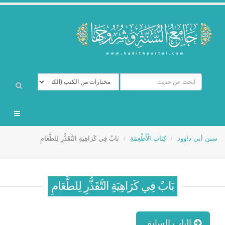
سنن أبي داوود
كِتَاب الْأَطْعِمَةِ
بَابٌ فِي كَرَاهِيَةِ التَّقَذُّرِ لِلطَّعَامِ
بَابٌ فِي كَرَاهِيَةِ التَّقَذُّرِ لِلطَّعَامِ
الباب السابق