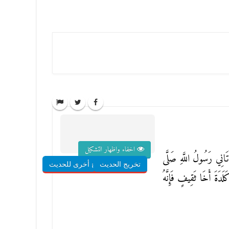
اخفاء واظهار التشكيل
نِي رَسُولُ اللَّهِ صَلَّى
تخريج الحديث
شروح أخرى للحديث
دَةَ أَخَا ثَقِيفٍ فَإِنَّهُ