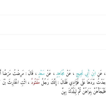
، عَنِ
ابْنِ أَبِي نَجِيحٍ
، عَنْ
مُجَاهِدٍ
، عَنْ
سَعْدٍ
، قَالَ : مَرِضْتُ مَرَضًا أَتَا
ى وَجَدْتُ بَرْدَهَا عَلَى فُؤَادِي فَقَالَ : إِنَّكَ رَجُلٌ
مَفْئُودٌ
، ائْتِ الْحَارِثَ بْنَ كَلَ
جَأْهُنَّ بِنَوَاهُنَّ ثُمَّ لِيَلُدَّكَ بِهِنَّ