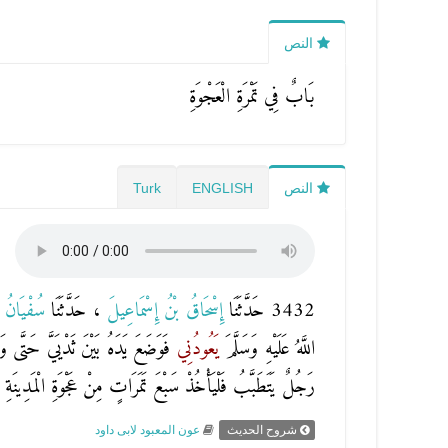
النص
بَابٌ فِي تَمْرَةِ الْعَجْوَةِ
النص
ENGLISH
Turk
3432 حَدَّثَنَا
إِسْحَاقُ بْنُ إِسْمَاعِيلَ
، حَدَّثَنَا
سُفْيَانُ
اللَّهُ عَلَيْهِ وَسَلَّمَ
يَعُودُنِي
فَوَضَعَ يَدَهُ بَيْنَ ثَدْيَيَّ حَتَّ
رَجُلٌ يَتَطَبَّبُ فَلْيَأْخُذْ سَبْعَ تَمَرَاتٍ مِنْ عَجْوَةِ الْمَدِينَةِ فَلْيَ
شروح الحديث
عون المعبود لابى داود