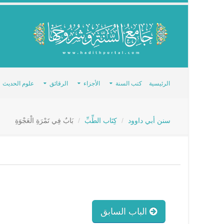
الرئيسية
كتب السنة
الأجزاء
الرقائق
علوم الحديث
سنن أبي داوود
كِتَاب الطِّبِّ
بَابٌ فِي تَمْرَةِ الْعَجْوَةِ
الباب السابق