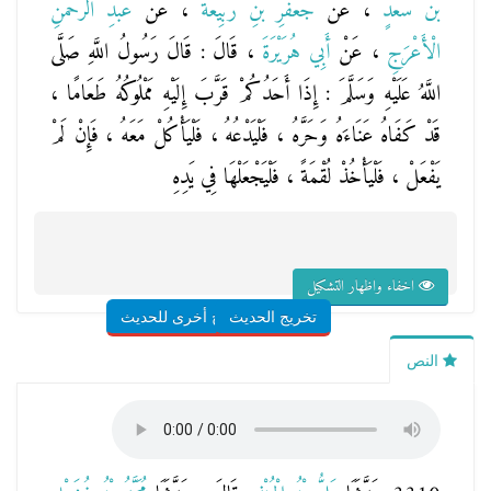
بْنُ سَعْدٍ
، عَنْ
جَعْفَرِ بْنِ رَبِيعَةَ
، عَنْ
عَبْدِ الرَّحْمَنِ
الْأَعْرَجِ
، عَنْ
أَبِي هُرَيْرَةَ
، قَالَ : قَالَ رَسُولُ اللَّهِ صَلَّى
اللَّهُ عَلَيْهِ وَسَلَّمَ : إِذَا أَحَدُكُمْ قَرَّبَ إِلَيْهِ مَمْلُوكُهُ طَعَامًا ،
قَدْ كَفَاهُ عَنَاءَهُ وَحَرَّهُ ، فَلْيَدْعُهُ ، فَلْيَأْكُلْ مَعَهُ ، فَإِنْ لَمْ
يَفْعَلْ ، فَلْيَأْخُذْ لُقْمَةً ، فَلْيَجْعَلْهَا فِي يَدِهِ
اخفاء واظهار التشكيل
تخريج الحديث
شروح أخرى للحديث
النص