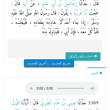
قَالَ : حَدَّثَنَا
إِسْمَاعِيلُ بْنُ أَبِي خَالِدٍ
، عَنْ
أَبِيهِ
قَالَ :
سَمِعْتُ
أَبَا هُرَيْرَةَ
، يَقُولُ : قَالَ رَسُولُ اللَّهِ صَلَّى اللَّهُ عَلَيْهِ
وَسَلَّمَ : إِذَا جَاءَ أَحَدَكُمْ خَادِمُهُ بِطَعَامِهِ ، فَلْيُجْلِسْهُ ،
فَلْيَأْكُلْ مَعَهُ ، فَإِنْ أَبِي ، فَلْيُنَاوِلْهُ مِنْهُ
اخفاء واظهار التشكيل
تخريج الحديث
شروح أخرى للحديث
النص
3309 حَدَّثَنَا
عِيسَى بْنُ حَمَّادٍ الْمِصْرِيُّ
قَالَ : أَنْبَأَنَا
اللَّيْثُ