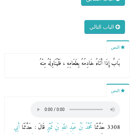
الباب التالي
النص
بَابٌ إِذَا أَتَاهُ خَادِمُهُ بِطَعَامِهِ ، فَلْيُنَاوِلْهُ مِنْهُ
النص
3308 حَدَّثَنَا
مُحَمَّدُ بْنُ عَبْدِ اللَّهِ بْنِ نُمَيْرٍ
قَالَ : حَدَّثَنَا
أَبِي