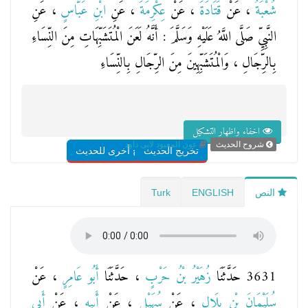
شُعْبَةُ
، عَنْ
قَتَادَةَ
، عَنْ
عِكْرِمَةَ
، عَنِ
ابْنِ عَبَّاسٍ
، عَنِ
النَّبِيِّ صَلَّى اللَّهُ عَلَيْهِ وَسَلَّمَ : أَنَّهُ لَعَنَ الْمُتَشَبِّهَاتِ مِنَ النِّسَاءِ
بِالرِّجَالِ ، وَالْمُتَشَبِّهِينَ مِنَ الرِّجَالِ بِالنِّسَاءِ
اخفاء واظهار التشكيل
شروح الحديث
عون المعبود لابى داود
تخريج الحديث
شروح أخرى للحديث
النص
ENGLISH
Turk
3631 حَدَّثَنَا
زُهَيْرُ بْنُ حَرْبٍ
، حَدَّثَنَا
أَبُو عَامِرٍ
، عَنْ
سُلَيْمَانَ بْنِ بِلَالٍ
، عَنْ
سُهَيْلٍ
، عَنْ
أَبِيهِ
، عَنْ
أَبِي