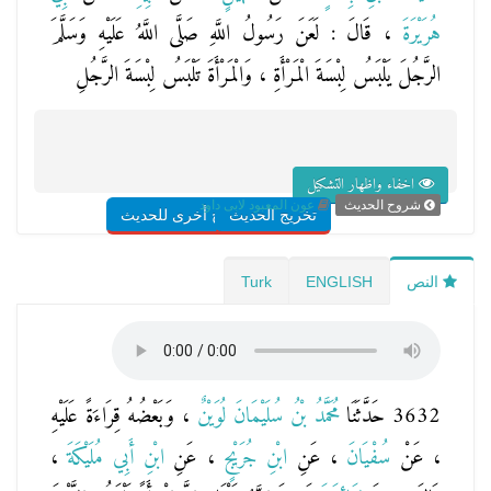
هُرَيْرَةَ
، قَالَ : لَعَنَ رَسُولُ اللَّهِ صَلَّى اللَّهُ عَلَيْهِ وَسَلَّمَ
الرَّجُلَ يَلْبَسُ لِبْسَةَ الْمَرْأَةِ ، وَالْمَرْأَةَ تَلْبَسُ لِبْسَةَ الرَّجُلِ
اخفاء واظهار التشكيل
شروح الحديث
عون المعبود لابى داود
تخريج الحديث
شروح أخرى للحديث
النص
ENGLISH
Turk
3632 حَدَّثَنَا
مُحَمَّدُ بْنُ سُلَيْمَانَ لُوَيْنٌ
، وَبَعْضُهُ قِرَاءَةً عَلَيْهِ
، عَنْ
سُفْيَانَ
، عَنِ
ابْنِ جُرَيْجٍ
، عَنِ
ابْنِ أَبِي مُلَيْكَةَ
،