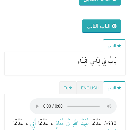
الباب التالي
النص
بَابٌ فِي لِبَاسِ النِّسَاءِ
النص
ENGLISH
Turk
3630 حَدَّثَنَا
عُبَيْدُ اللَّهِ بْنُ مُعَاذٍ
، حَدَّثَنَا
أَبِي
، حَدَّثَنَا