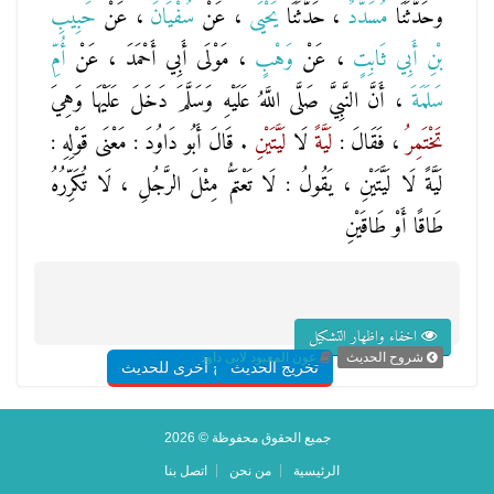
وحَدَّثَنَا
مُسَدَّدٌ
، حَدَّثَنَا
يَحْيَى
، عَنْ
سُفْيَانَ
، عَنْ
حَبِيبِ
بْنِ أَبِي ثَابِتٍ
، عَنْ
وَهْبٍ
، مَوْلَى أَبِي أَحْمَدَ ، عَنْ
أُمِّ
سَلَمَةَ
، أَنَّ النَّبِيَّ صَلَّى اللَّهُ عَلَيْهِ وَسَلَّمَ دَخَلَ عَلَيْهَا وَهِيَ
تَخْتَمِرُ
، فَقَالَ :
لَيَّةً
لَا
لَيَّتَيْنِ
. قَالَ أَبُو دَاوُدَ : مَعْنَى قَوْلِهِ :
لَيَّةً لَا لَيَّتَيْنِ ، يَقُولُ : لَا تَعْتَمُّ مِثْلَ الرَّجُلِ ، لَا تُكَرِّرُهُ
طَاقًا أَوْ طَاقَيْنِ
اخفاء واظهار التشكيل
شروح الحديث
عون المعبود لابى داود
تخريج الحديث
شروح أخرى للحديث
جميع الحقوق محفوظة © 2026
الرئيسية
من نحن
اتصل بنا