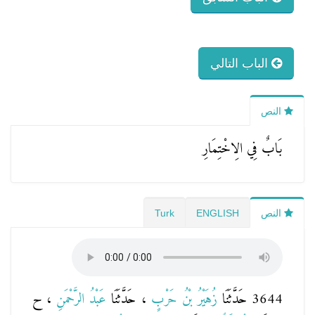
الباب التالي
النص
بَابٌ فِي الِاخْتِمَارِ
النص
ENGLISH
Turk
3644 حَدَّثَنَا
زُهَيْرُ بْنُ حَرْبٍ
، حَدَّثَنَا
عَبْدُ الرَّحْمَنِ
، ح