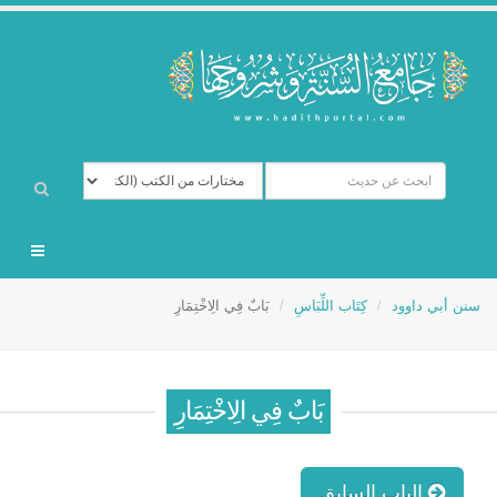
سنن أبي داوود
كِتَاب اللِّبَاسِ
بَابٌ فِي الِاخْتِمَارِ
بَابٌ فِي الِاخْتِمَارِ
الباب السابق