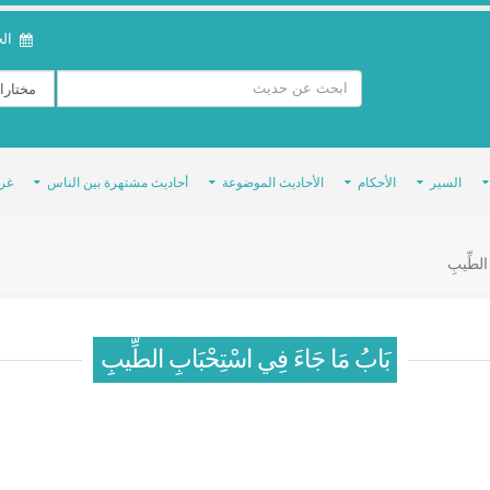
الخمي
السير
الأحكام
الأحاديث الموضوعة
أحاديث مشتهرة بين الناس
غر
الطِّيبِ
بَابُ مَا جَاءَ فِي اسْتِحْبَابِ الطِّيبِ