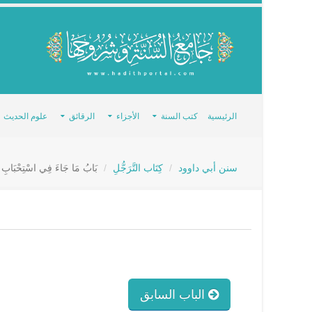
الرئيسية
كتب السنة
الأجزاء
الرقائق
علوم الحديث
سنن أبي داوود
كِتَاب التَّرَجُّلِ
بَابُ مَا جَاءَ فِي اسْتِحْبَابِ 
الباب السابق