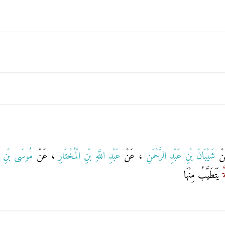
نْ
شَيْبَانَ بْنِ عَبْدِ الرَّحْمَنِ
، عَنْ
عَبْدِ اللَّهِ بْنِ الْمُخْتَارِ
، عَنْ
مُوسَى بْنِ 
ةٌ
يَتَطَيَّبُ مِنْهَا