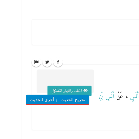
اخفاء واظهار التشكيل
أَنَسٍ
، عَنْ
أَنَسِ بْنِ
تخريج الحديث
شروح أخرى للحديث