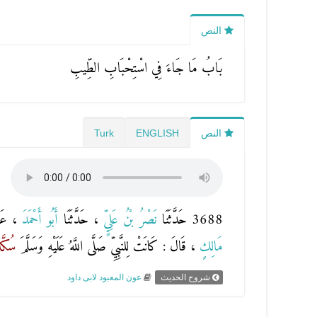
النص
بَابُ مَا جَاءَ فِي اسْتِحْبَابِ الطِّيبِ
النص
ENGLISH
Turk
3688 حَدَّثَنَا
نَصْرُ بْنُ عَلِيٍّ
، حَدَّثَنَا
أَبُو أَحْمَدَ
، عَ
مَالِكٍ
، قَالَ : كَانَتْ لِلنَّبِيِّ صَلَّى اللَّهُ عَلَيْهِ وَسَلَّمَ
سُكَّ
شروح الحديث
عون المعبود لابى داود