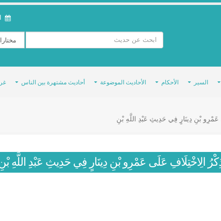
ال
السير
الأحكام
الأحاديث الموضوعة
أحاديث مشتهرة بين الناس
غر
 عَمْرِو بْنِ دِينَارٍ فِي حَدِيثِ عَبْدِ اللَّهِ بْنِ
ِكْرُ الِاخْتِلَافِ عَلَى عَمْرِو بْنِ دِينَارٍ فِي حَدِيثِ عَبْدِ اللَّهِ بْنِ