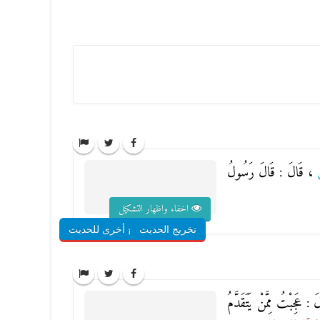
سٍ
، قَالَ : قَالَ رَسُولُ
اخفاء واظهار التشكيل
تخريج الحديث
شروح أخرى للحديث
 : عَجِبْتُ مِمَّنْ يَتَقَدَّمُ