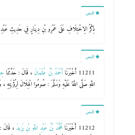
النص
ذِكْرُ الِاخْتِلَافِ عَلَى عَمْرِو بْنِ دِينَارٍ فِي حَدِيثِ عَبْدِ ال
النص
11211 أَخْبَرَنَا
أَحْمَدُ بْنُ عُثْمَانَ
، قَالَ : حَدَّثَنَا
حِب
اللَّهِ صَلَّى اللَّهُ عَلَيْهِ وَسَلَّمَ : صُومُوا الْهِلَالَ لِرُؤْيَتِهِ ، و
النص
11212 أَخْبَرَنَا
مُحَمَّدُ بْنُ عَبْدِ اللَّهِ بْنِ يَزِيدَ
، قَالَ : 