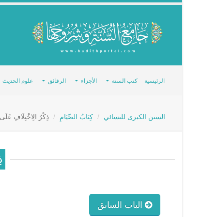
الرئيسية
كتب السنة
الأجزاء
الرقائق
علوم الحديث
السنن الكبرى للنسائي
كِتَابُ الصِّيَامِ
ذِكْرُ الِاخْتِلَافِ عَلَى
ذ
الباب السابق