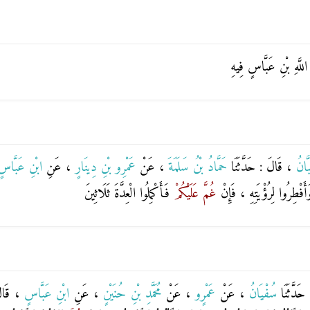
لَّهِ بْنِ عَبَّاسٍ فِيهِ
َّانُ
، قَالَ : حَدَّثَنَا
حَمَّادُ بْنُ سَلَمَةَ
، عَنْ
عَمْرِو بْنِ دِينَارٍ
، عَنِ
ابْنِ عَبَّا
َأَفْطِرُوا لِرُؤْيَتِهِ ، فَإِنْ
غُمَّ عَلَيْكُمْ
فَأَكْمِلُوا الْعِدَّةَ ثَلَاثِينَ
حَدَّثَنَا
سُفْيَانُ
، عَنْ
عَمْرٍو
، عَنْ
مُحَمَّدِ بْنِ حُنَيْنٍ
، عَنِ
ابْنِ عَبَّاسٍ
، قَالَ