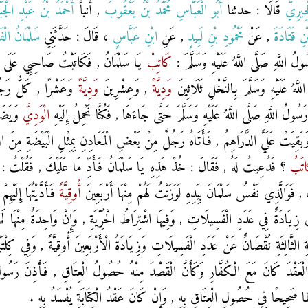
ْحِيرِيُّ
قَالَا : حدثنا
أَبُو الْعَبَّاسِ مُحَمَّدُ بْنُ يَعْقُوبَ
, أنبأ
أَحْمَدُ بْنُ عَبْدِ الْجَب
نِ قَتَادَةَ
, عَنْ
مَحْمُودِ بْنِ لَبِيدٍ
, عَنِ
ابْنِ عَبَّاسٍ
، قَالَ : حَدَّثَنِي
سَلْمَانُ الْف
 اللَّهِ صَلَّى اللَّهُ عَلَيْهِ وَسَلَّمَ :
كَاتِبْ
يَا سَلْمَانُ , فَكَاتَبْتُ صَاحِبِي عَلَى ثَلَاث
َهُ عَلَيْهِ وَسَلَّمَ بِالنَّخْلِ ثَلَاثِينَ
وَدِيَّةً
, وَعِشْرِينَ
وَدِيَّةً
وَعَشْرًا , كَلُّ رَجُل
لُ اللَّهِ صَلَّى اللَّهُ عَلَيْهِ وَسَلَّمَ حَتَّى جَاءَهَا , فَكُنَّا نَحْمِلُ إِلَيْهِ
الْوَدِيَّ
وَيَضَع
بَقِيَتْ عَلَيَّ الدَّرَاهِمُ , فَأَتَاهُ رَجُلٌ مِنْ بَعْضِ الْمَعَادِنِ بِمِثْلِ الْبَيْضَةِ مِنَ
َاتَبُ
؟ فَدُعِيتُ لَهُ , فَقَالَ : خُذْ هَذِهِ يَا سَلْمَانُ فَأَدِّ مَا عَلَيْكَ , فَقُلْتُ : يَ
َ , فَوَالَّذِي نَفْسُ سَلْمَانَ بِيَدِهِ لَوَزَنْتُ لَهُمْ مِنْهَا أَرْبَعِينَ
أُوقِيَّةً
فَأَدَّيْتُهَا إِلَيْ
ولَى زِيَادَةٌ فِي عَدَدِ الْفَسِيلَاتِ , وَفِيهَا اشْتِرَاطُ الْحُرِّيَةِ , وَإِنْ وَاحِدَةٌ مِنْهَا ل
َةِ الثَّالِثَةِ نُقْصَانٌ عَنْ عَدَدِ الْفَسِيلَاتِ وَزِيَادَةُ الْأَرْبَعِينَ أُوقِيَّةً , وَفِي كِلْتَيْهِمَ
لْعَقْدَ كَانَ مَعَ الْكُفَّارِ وَكَأَنَّ الْقَصْدَ مِنْهُ حُصُولُ الْعِتَاقِ , فَأَذِنَ رَسُولُ الل
ْطًا صَحِيحًا فِي حُصُولِ الْعِتَاقِ بِهِ , وَإِنْ كَانَ عَقْدُ الْكِتَابَةِ يُفْسَدُ بِهِ .