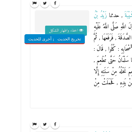
َيْبَةَ
, حدثنا
زَيْدُ بْنُ
 اللَّهِ صَلَّى اللَّهُ عَلَيْهِ
اخفاء واظهار التشكيل
َّدَقَةَ , فَرَفَعَهَا , ثُمَّ
تخريج الحديث
شروح أخرى للحديث
أَصْحَابِهِ : كُلُوا , قَالَ :
هَا سَلْمَانُ حَتَّى تُطْعِمَ ,
َ نَخْلُهُ مِنْ سَنَتِهِ إِلَّا
 مِنْ يَدِهِ , فَحَمَلَتْ مِنْ