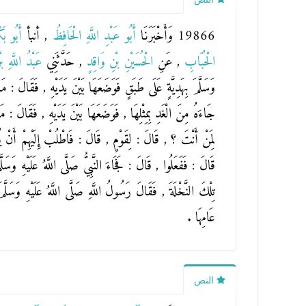
19866 وَأَخْبَرَنَا
أَبُو عَبْدِ اللَّهِ الْحَافِظُ
, أنبأ
أَبُو بَ
الْحُبَابِ
, عَنِ
الْحُسَيْنِ بْنِ وَاقِدٍ
, حَدَّثَنِي
عَبْدُ اللَّهِ ب
وَسَلَّمَ بِهَدِيَّةٍ عَلَى طَبَقٍ فَوَضَعَهَا بَيْنَ يَدَيْهِ , فَقَالَ :
جَاءَهُ مِنَ الْغَدِ بِمِثْلِهَا , فَوَضَعَهَا بَيْنَ يَدَيْهِ , فَقَالَ : 
لِمَنْ أَنْتَ ؟ , قَالَ : لِقَوْمٍ , قَالَ : فَاطْلُبْ إِلَيْهِمْ أَنْ 
قَالَ : فَفَعَلُوا , قَالَ : فَجَاءَ النَّبِيُّ صَلَّى اللَّهُ عَلَيْهِ وَسَل
تِلْكَ النَّخْلَةَ , فَقَالَ رَسُولُ اللَّهِ صَلَّى اللَّهُ عَلَيْهِ وَسَل
عَامِهَا .
النص