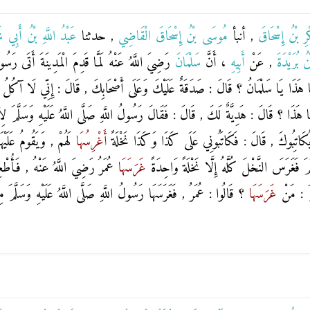
كْرِ بْنُ إِسْحَاقَ
, أنبأ
مُوسَى بْنُ إِسْحَاقَ الْقَاضِي
, حدثنا
عَبْدُ اللَّهِ بْنُ أَبِي ش
ْنُ بُرَيْدَةَ
, عَنْ
أَبِيهِ
، أَنَّ
سَلْمَانَ
رَضِيَ اللَّهُ عَنْهُ لَمَّا قَدِمَ الْمَدِينَةَ أَتَى رَسُولَ
 مَا هَذَا يَا سَلْمَانُ ؟ قَالَ : صَدَقَةٌ عَلَيْكَ وَعَلَى أَصْحَابِكَ , قَالَ : إِنِّي لَا آكُلُ الص
مَا هَذَا ؟ قَالَ : هَدِيَّةٌ لَكَ , قَالَ : فَقَالَ رَسُولُ اللَّهِ صَلَّى اللَّهُ عَلَيْهِ وَسَلَّمَ لِ
يُكَاتِبُوكَ , قَالَ : فَكَاتَبُونِي عَلَى كَذَا وَكَذَا نَخْلَةً
أَغْرِسُهَا
لَهُمْ , وَيَقُومُ عَلَيْ
َّمَ فَغَرَسَ النَّخْلَ كُلَّهُ إِلَّا نَخْلَةً وَاحِدَةً
غَرَسَهَا
عُمَرُ رَضِيَ اللَّهُ عَنْهُ , فَأُطْعِم
َّمَ : مَنْ
غَرَسَهَا
؟ قَالُوا : عُمَرُ , فَغَرَسَهَا رَسُولُ اللَّهِ صَلَّى اللَّهُ عَلَيْهِ وَسَلَّمَ