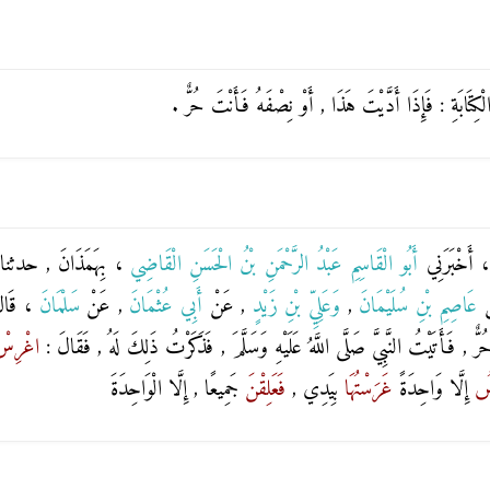
َابَةِ : فَإِذَا أَدَّيْتَ هَذَا , أَوْ نِصْفَهُ فَأَنْتَ حُرٌّ .
 ، أَخْبَرَنِي
أَبُو الْقَاسِمِ عَبْدُ الرَّحْمَنِ بْنُ الْحَسَنِ الْقَاضِي
، بِهَمَذَانَ , حدثن
ْ
عَاصِمِ بْنِ سُلَيْمَانَ
,
وَعَلِيِّ بْنِ زَيْدٍ
, عَنْ
أَبِي عُثْمَانَ
, عَنْ
سَلْمَانَ
، قَالَ
ُرٌّ , فَأَتَيْتُ النَّبِيَّ صَلَّى اللَّهُ عَلَيْهِ وَسَلَّمَ , فَذَكَرْتُ ذَلِكَ لَهُ , فَقَالَ :
اغْرِس
ِسُ
إِلَّا وَاحِدَةً
غَرَسْتُهَا
بِيَدِي ,
فَعَلِقْنَ
جَمِيعًا , إِلَّا الْوَاحِدَةَ