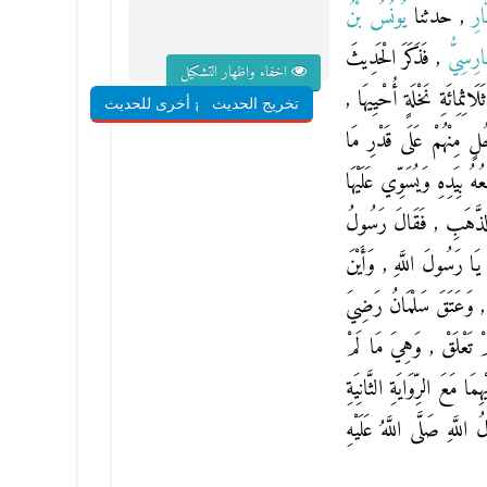
َّارِ
, حدثنا
يُونُسُ بْنُ
َارِسِيُّ
, فَذَكَرَ الْحَدِيثَ
اخفاء واظهار التشكيل
ِمِائَةِ نَخْلَةٍ أُحْيِيهَا ,
تخريج الحديث
شروح أخرى للحديث
ٍ مِنْهُمْ عَلَى قَدْرِ مَا
ُهُ بِيَدِهِ وَيُسَوِّي عَلَيْهَا
 الذَّهَبِ , فَقَالَ رَسُولُ
ا رَسُولَ اللَّهِ , وَأَيْنَ
هِمْ , وَعَتَقَ سَلْمَانُ رَضِيَ
َمْ تَعْلَقْ , وَهِيَ مَا لَمْ
ا مَعَ الرِّوَايَةِ الثَّانِيَةِ
َّهِ صَلَّى اللَّهُ عَلَيْهِ