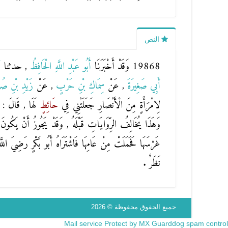
النص
19868 وَقَدْ أَخْبَرَنَا
أَبُو عَبْدِ اللَّهِ الْحَافِظُ
, حدثنا
أ
أَبِي صَغِيرَةَ
, عَنْ
سِمَاكِ بْنِ حَرْبٍ
, عَنْ
زَيْدِ بْنِ ص
لِامْرَأَةٍ مِنَ الْأَنْصَارِ جَعَلَتْنِي فِي
حَائِطٍ
لَهَا , قَالَ : 
وَهَذَا يُخَالِفُ الرِّوَايَاتِ قَبْلَهُ , وَقَدْ يَجُوزُ أَنْ يَكُونَ ع
غَرْسَهَا فَحَمَلَتْ مِنْ عَامِهَا فَاشْتَرَاهُ أَبُو بَكْرٍ رَضِيَ اللّ
نَظَرٌ .
جميع الحقوق محفوظة © 2026
Mail service Protect by MX Guarddog spam control