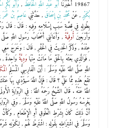
19867 أَخْبَرَنَا
أَبُو عَبْدِ اللَّهِ الْحَافِظُ
,
وَأَبُو بَكْرٍ ال
بُكَيْرٍ
, عَنْ
مُحَمَّدِ بْنِ إِسْحَاقَ
, حَدَّثَنِي
عَاصِمُ بْنُ عُمَرَ بْ
بِطُولِهِ فِي قِصَّةِ سَبَبِ إِسْلَامِهِ وَفِيهِ : قَالَ : قَالَ رَسُولُ
وَأَرْبَعِينَ
أُوقِيَّةً
, وَأَعَانَنِي أَصْحَابُ رَسُولِ اللَّهِ صَلَّى اللّ
عِنْدَهُ , وَذَكَرَ الْحَدِيثَ فِي الْحَفْرِ , قَالَ : وَخَرَجَ مَعِي رَسُو
, فَوَالَّذِي بَعَثَهُ بِالْحَقِّ مَا مَاتَتْ مِنْهَا
وَدِيَّةٌ
وَاحِدَةٌ , وَ
اللَّهِ صَلَّى اللَّهُ عَلَيْهِ وَسَلَّمَ : أَيْنَ الْفَارِسِيُّ الْمُسْلِمُ
الْمُك
تَقَعُ هَذِهِ مِمَّا عَلَيَّ ؟ قَالَ : فَإِنَّ اللَّهَ سَيؤَدِّي بِهَا عَنْك
اللَّهُ عَنْهُ . قَالَ الشَّيْخُ رَحِمَهُ اللَّهُ : فِي الرِّوَايَةِ الْأُ
يَغْرِسْهُ رَسُولُ اللَّهِ صَلَّى اللَّهُ عَلَيْهِ وَسَلَّمَ , وَفِي الرِّوَاي
أَنَّ ذَلِكَ كَانَ بِشَرْطِ الْعُلُوقِ أَوِ الْإِطْعَامِ , وَكَأَنَّ ا
وَسَلَّمَ فِي اشْتِرَاطِهِ بِقَوْلِهِ : اشْتَرِطْ لَهُمْ , لِكَوْنِهِ شَر