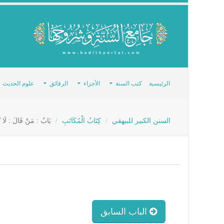
الرئيسية
كتب السنة
الأجزاء
الرقائق
علوم الحديث
السنن الكبير للبيهقي
كِتَابُ الْمُكَاتَبِ
بَابٌ : مَنْ قَالَ : لَا ي
الباب السابق