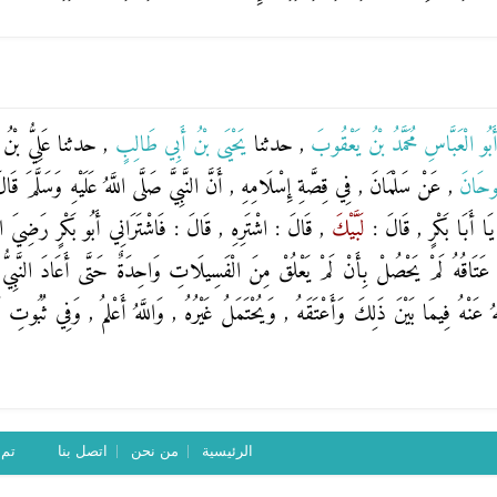
َبُو الْعَبَّاسِ مُحَمَّدُ بْنُ يَعْقُوبَ
, حدثنا
يَحْيَى بْنُ أَبِي طَالِبٍ
, حدثنا
عَلِيُّ بْن
ُوحَانَ
, عَنْ
سَلْمَانَ
, فِي قِصَّةِ إِسْلَامِهِ , أَنَّ النَّبِيَّ صَلَّى اللَّهُ عَلَيْهِ وَسَلَّمَ ق
يَا أَبَا بَكْرٍ , قَالَ :
لَبَّيْكَ
, قَالَ : اشْتَرِهِ , قَالَ : فَاشْتَرَانِي أَبُو بَكْرٍ رَضِيَ الل
َتَاقُهُ لَمْ يَحْصُلْ بِأَنْ لَمْ يَعْلُقْ مِنَ الْفَسِيلَاتِ وَاحِدَةٌ حَتَّى أَعَادَ النَّبِيُّ صَلّ
َهُ عَنْهُ فِيمَا بَيْنَ ذَلِكَ وَأَعْتَقَهُ , وَيُحْتَمَلُ غَيْرُهُ , وَاللَّهُ أَعْلمُ , وَفِي ثُبُوت
الرئيسية
من نحن
اتصل بنا
تم ت