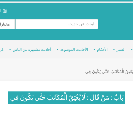
ال
السير
الأحكام
الأحاديث الموضوعة
أحاديث مشتهرة بين الناس
غر
ُعْتِقُ الْمُكَاتَبَ حَتَّى يَكُونَ فِي
بَابٌ : مَنْ قَالَ : لَا يُعْتِقُ الْمُكَاتَبَ حَتَّى يَكُونَ فِي