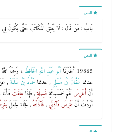
النص
بَابٌ : مَنْ قَالَ : لَا يُعْتِقُ الْمُكَاتَبَ حَتَّى يَكُونَ فِي الْكِت
النص
19865 أَخْبَرَنَا
أَبُو عَبْدِ اللَّهِ الْحَافِظُ
، رَحِمَهُ اللَّهُ
حدثنا
عَفَّانُ بْنُ مُسْلِمٍ
, حدثنا
حَمَّادُ بْنُ سَلَمَةَ
, عَن
أَنْ
أَغْرِسَ
لَهُمْ خَمْسَمِائَةِ
فَسِيلَةٍ
, فَإِذَا
عَلِقَتْ
فَأَنَا ح
أَرَدْتَ أَنْ
تَغْرِسَ
فَآذِنِّي
,
فَآذَنْتُهُ
, فَجَاءَ فَجَعَلَ
يَغْر
النص