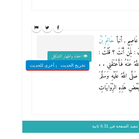
ُ عَاصِمٍ
, أنبأ
حَاتِمُ بْنُ
َالَ : لِمَنْ أَنْتَ ؟ قُلْتُ :
اخفاء واظهار التشكيل
َّهُ عَنْهُ فَأَعْتَقَنِي . .
تخريج الحديث
شروح أخرى للحديث
َى اللَّهُ عَلَيْهِ وَسَلَّمَ
ِ بَعْضِ هَذِهِ الرِّوَايَاتِ
نفيذ الصفحة في 6.31 ثانية