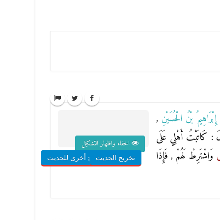
ا
إِبْرَاهِيمُ بْنُ الْحُسَيْنِ
,
 : كَاتَبْتُ أَهْلِي عَلَى
اخفاء واظهار التشكيل
ْ
وَاشْتَرِطْ لَهُمْ , فَإِذَا
تخريج الحديث
شروح أخرى للحديث