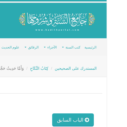
الرئيسية
كتب السنة
الأجزاء
الرقائق
علوم الحديث
المستدرك على الصحيحين
كِتَابُ النِّكَاحِ
وَأَمَّا حَدِيثُ حَجَّا
الباب السابق