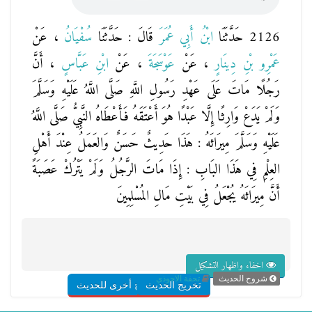
2126 حَدَّثَنَا
ابْنُ أَبِي عُمَرَ
قَالَ : حَدَّثَنَا
سُفْيَانُ
، عَنْ
عَمْرِو بْنِ دِينَارٍ
، عَنْ
عَوْسَجَةَ
، عَنْ
ابْنِ عَبَّاسٍ
، أَنَّ
رَجُلًا مَاتَ عَلَى عَهْدِ رَسُولِ اللَّهِ صَلَّى اللَّهُ عَلَيْهِ وَسَلَّمَ
وَلَمْ يَدَعْ وَارِثًا إِلَّا عَبْدًا هُوَ أَعْتَقَهُ فَأَعْطَاهُ النَّبِيُّ صَلَّى اللَّهُ
عَلَيْهِ وَسَلَّمَ مِيرَاثَهُ : هَذَا حَدِيثٌ حَسَنٌ وَالعَمَلُ عِنْدَ أَهْلِ
العِلْمِ فِي هَذَا البَابِ : إِذَا مَاتَ الرَّجُلُ وَلَمْ يَتْرُكْ عَصَبَةً
أَنَّ مِيرَاثَهُ يُجْعَلُ فِي بَيْتِ مَالِ المُسْلِمِينَ
اخفاء واظهار التشكيل
شروح الحديث
تحفة الاحوذي
تخريج الحديث
شروح أخرى للحديث