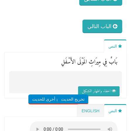
الباب التالي
النص
بَابٌ فِي مِيرَاثِ المَوْلَى الأَسْفَلِ
اخفاء واظهار التشكيل
تخريج الحديث
شروح أخرى للحديث
النص
ENGLISH