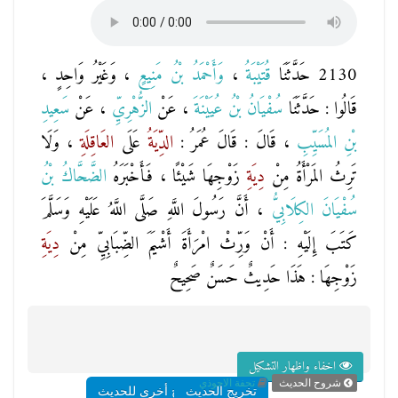
2130 حَدَّثَنَا
قُتَيْبَةُ
،
وَأَحْمَدُ بْنُ مَنِيعٍ
، وَغَيْرُ وَاحِدٍ ،
قَالُوا : حَدَّثَنَا
سُفْيَانُ بْنُ عُيَيْنَةَ
، عَنْ
الزُّهْرِيِّ
، عَنْ
سَعِيدِ
بْنِ المُسَيِّبِ
، قَالَ : قَالَ عُمَرُ :
الدِّيَةُ
عَلَى
العَاقِلَةِ
، وَلَا
تَرِثُ المَرْأَةُ مِنْ
دِيَةِ
زَوْجِهَا شَيْئًا ، فَأَخْبَرَهُ
الضَّحَّاكُ بْنُ
سُفْيَانَ الكِلَابِيُّ
، أَنَّ رَسُولَ اللَّهِ صَلَّى اللَّهُ عَلَيْهِ وَسَلَّمَ
كَتَبَ إِلَيْهِ : أَنْ وَرِّثْ امْرَأَةَ أَشْيَمَ الضِّبَابِيِّ مِنْ
دِيَةِ
زَوْجِهَا : هَذَا حَدِيثٌ حَسَنٌ صَحِيحٌ
اخفاء واظهار التشكيل
شروح الحديث
تحفة الاحوذي
تخريج الحديث
شروح أخرى للحديث