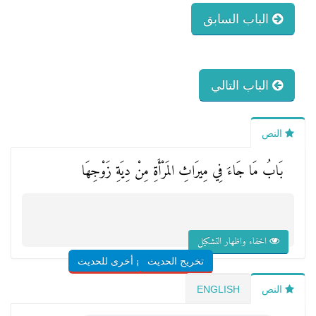
الباب السابق
الباب التالي
النص
بَابُ مَا جَاءَ فِي مِيرَاثِ المَرْأَةِ مِنْ دِيَةِ زَوْجِهَا
اخفاء واظهار التشكيل
تخريج الحديث
شروح أخرى للحديث
النص
ENGLISH