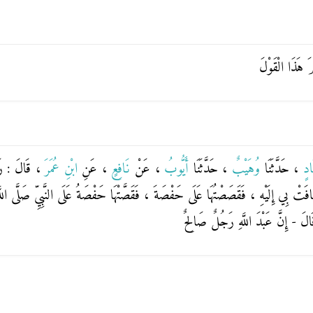
مَ هَذَا الْقَوْلَ
َادٍ
، حَدَّثَنَا
وُهَيْبٌ
، حَدَّثَنَا
أَيُّوبُ
، عَنْ
نَافِعٍ
، عَنِ
ابْنِ عُمَرَ
، قَالَ : رَأ
َتْ بِي إِلَيْهِ ، فَقَصَصْتُهَا عَلَى حَفْصَةَ ، فَقَصَّتْهَا حَفْصَةُ عَلَى النَّبِيِّ صَلَّى اللَّهُ
َالَ - إِنَّ عَبْدَ اللَّهِ رَجُلٌ صَالِحٌ