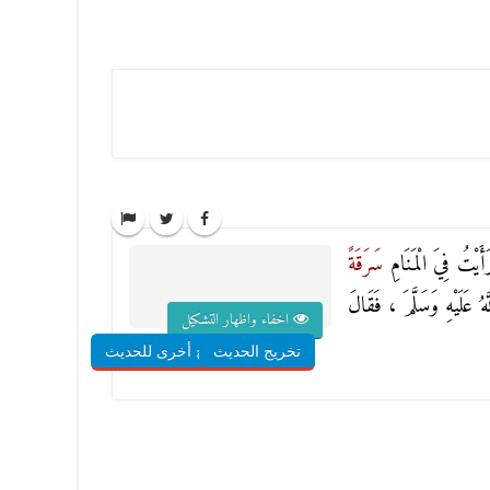
َيْتُ فِيَ الْمَنَامِ
سَرَقَةً
 عَلَيْهِ وَسَلَّمَ ، فَقَالَ
اخفاء واظهار التشكيل
تخريج الحديث
شروح أخرى للحديث