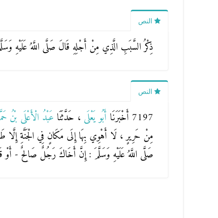
النص
ذِكْرُ السَّبَبِ الَّذِي مِنْ أَجْلِهِ قَالَ صَلَّى اللَّهُ عَلَيْهِ وَسَلَّ
النص
7197 أَخْبَرَنَا
أَبُو يَعْلَى
، حَدَّثَنَا
عَبْدُ الْأَعْلَى بْنُ حَمّ
مِنْ حَرِيرٍ ، لَا أَهْوِي بِهَا إِلَى مَكَانٍ فِي الْجَنَّةِ إِلَّا طَاف
صَلَّى اللَّهُ عَلَيْهِ وَسَلَّمَ : إِنَّ أَخَاكَ رَجُلٌ صَالِحٌ - أَوْ ق