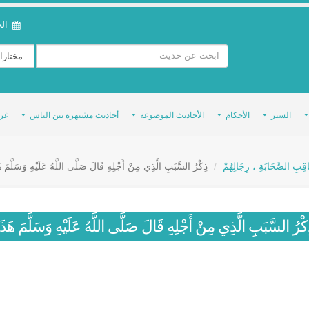
الخمي
السير
الأحكام
الأحاديث الموضوعة
أحاديث مشتهرة بين الناس
غر
َاقِبِ الصَّحَابَةِ ، رِجَالِهُمْ
ذِكْرُ السَّبَبِ الَّذِي مِنْ أَجْلِهِ قَالَ صَلَّى اللَّهُ عَلَيْهِ وَسَلَّمَ ه
كْرُ السَّبَبِ الَّذِي مِنْ أَجْلِهِ قَالَ صَلَّى اللَّهُ عَلَيْهِ وَسَلَّمَ هَذَ