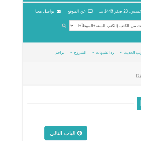
س، 23 صفر 1448 هـ
عن الموقع
تواصل معنا
يب الحديث
رد الشبهات
الشروح
تراجم
َذَا
ا
الباب التالي