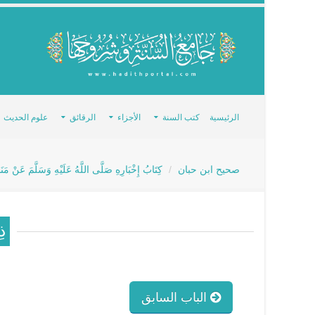
الرئيسية
كتب السنة
الأجزاء
الرقائق
علوم الحديث
صحيح ابن حبان
كِتَابُ إِخْبَارِهِ صَلَّى اللَّهُ عَلَيْهِ وَسَلَّمَ عَنْ مَن
ذِ
الباب السابق