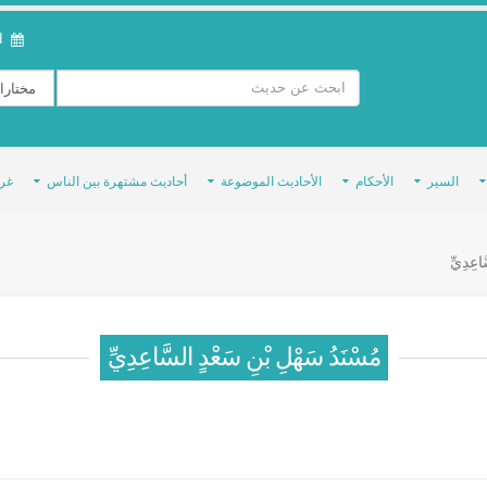
ال
السير
الأحكام
الأحاديث الموضوعة
أحاديث مشتهرة بين الناس
غر
اعِدِيِّ
مُسْنَدُ سَهْلِ بْنِ سَعْدٍ السَّاعِدِيِّ