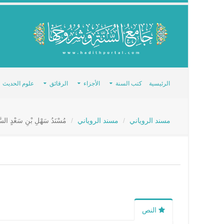
الرئيسية
كتب السنة
الأجزاء
الرقائق
علوم الحديث
مسند الروياني
مسند الروياني
مُسْنَدُ سَهْلِ بْنِ سَعْدٍ السَّ
النص