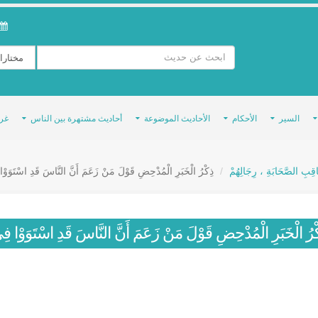
السير
الأحكام
الأحاديث الموضوعة
أحاديث مشتهرة بين الناس
غر
َاقِبِ الصَّحَابَةِ ، رِجَالِهُمْ
ذِكْرُ الْخَبَرِ الْمُدْحِضِ قَوْلَ مَنْ زَعَمَ أَنَّ النَّاسَ قَدِ اسْتَوَوْ
ْرُ الْخَبَرِ الْمُدْحِضِ قَوْلَ مَنْ زَعَمَ أَنَّ النَّاسَ قَدِ اسْتَوَوْا ف