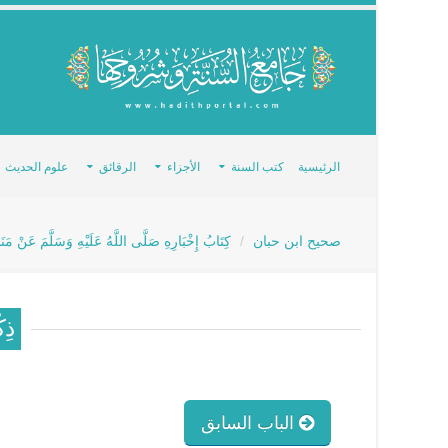
الرئيسية
كتب السنة
الأجزاء
الرقائق
علوم الحديث
صحيح ابن حبان
كِتَابُ إِخْبَارِهِ صَلَّى اللَّهُ عَلَيْهِ وَسَلَّمَ عَنْ مَن
ذِك
الباب السابق