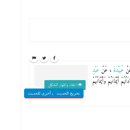
َنْ
عُبَيْدَةَ
، عَنْ
عَبْدِ
هُمْ أَيْمَانَهُمْ وَأَيْمَانُهُمْ
اخفاء واظهار التشكيل
تخريج الحديث
شروح أخرى للحديث