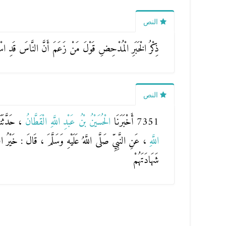
النص
ذِكْرُ الْخَبَرِ الْمُدْحِضِ قَوْلَ مَنْ زَعَمَ أَنَّ النَّاسَ قَدِ اسْتَوَ
النص
7351 أَخْبَرَنَا
الْحُسَيْنُ بْنُ عَبْدِ اللَّهِ الْقَطَّانُ
، حَدَّثَن
اللَّهِ
، عَنِ النَّبِيِّ صَلَّى اللَّهُ عَلَيْهِ وَسَلَّمَ ، قَالَ : خَيْرُ 
شَهَادَتَهُمْ