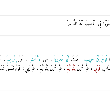
وْا فِي الْفَضِيلَةِ بَعْدَ التَّابِعِينَ
َا
نُوحُ بْنُ حَبِيبٍ
، حَدَّثَنَا
أَبُو مُعَاوِيَةَ
، عَنِ
الْأَعْمَشِ
، عَنْ
إِبْرَاهِيمَ
، ع
النَّاسِ
قَرْنِي
، ثُمَّ الَّذِينَ
يَلُونَهُمْ
، ثُمَّ الَّذِينَ يَلُونَهُمْ ، ثُمَّ يَجِيءُ قَوْمٌ تَسْبِقُ شَهَادَتُ