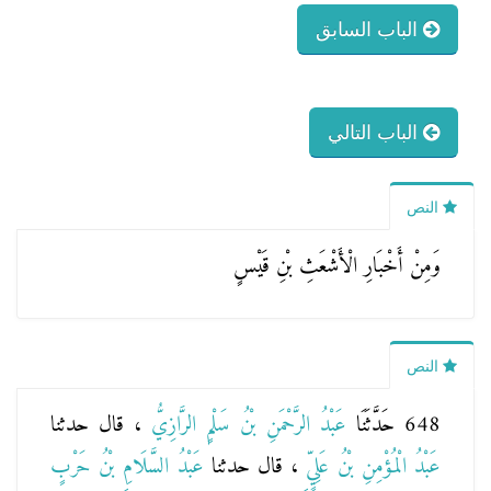
الباب السابق
الباب التالي
النص
وَمِنْ أَخْبَارِ الْأَشْعَثِ بْنِ قَيْسٍ
النص
648 حَدَّثَنَا
عَبْدُ الرَّحْمَنِ بْنُ سَلْمٍ الرَّازِيُّ
، قال حدثنا
عَبْدُ الْمُؤْمِنِ بْنُ عَلِيٍّ
، قال حدثنا
عَبْدُ السَّلَامِ بْنُ حَرْبٍ