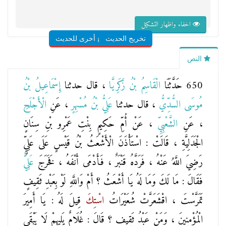
اخفاء واظهار التشكيل
تخريج الحديث
شروح أخرى للحديث
النص
650 حَدَّثَنَا
الْقَاسِمُ بْنُ زَكَرِيَّا
، قال حدثنا
إِسْمَاعِيلُ بْنُ
مُوسَى السُّدِّيُّ
، قال حدثنا
عَلِيُّ بْنُ مُسْهِرٍ
، عَنِ
الْأَجْلَحِ
، عَنِ
الشَّعْبِيِّ
، عَنْ
أُمِّ حَكِيمٍ بِنْتِ عَمْرِو بْنِ سِنَانٍ
الْجَدَلِيَّةِ
، قَالَتْ : اسْتَأْذَنَ الْأَشْعَثُ بْنُ قَيْسٍ عَلَى عَلِيٍّ
رَضِيَ اللَّهُ عَنْهُ ، فَرَدَّهُ قَنْبَرٌ ، فَأَدْمَى أَنْفَهُ ، فَخَرَجَ
عَلِيٌّ
فَقَالَ : مَا لَكَ وَمَا لَهُ يَا أَشْعَثُ ؟ أَمْ وَاللَّهِ لَوْ بِعَبْدِ ثَقِيفٍ
تَمَرَّسْتَ ، اقْشَعَرَّتْ شُعَيْرَاتُ
اسْتِكَ
قِيلَ لَهُ : يَا أَمِيرَ
الْمُؤْمِنِينَ ، وَمَنْ عَبْدُ ثَقِيفٍ ؟ قَالَ : غُلَامٌ يَلِيهِمْ لَا يَبْقَى