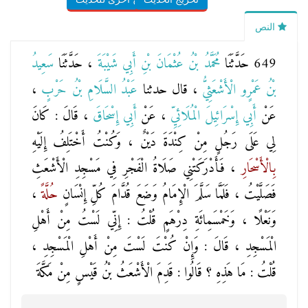
النص
649 حَدَّثَنَا
مُحَمَّدُ بْنُ عُثْمَانَ بْنِ أَبِي شَيْبَةَ
، حَدَّثَنَا
سَعِيدُ
بْنُ عَمْرٍو الْأَشْعَثِيُّ
، قال حدثنا
عَبْدُ السَّلَامِ بْنُ حَرْبٍ
،
عَنْ
أَبِي إِسْرَائِيلَ الْمُلَائِيِّ
، عَنْ
أَبِي إِسْحَاقَ
، قَالَ : كَانَ
لِي عَلَى رَجُلٍ مِنْ كِنْدَةَ دَيْنٌ ، وَكُنْتُ أَخْتَلِفُ إِلَيْهِ
بِالْأَسْحَارِ
، فَأَدْرَكَتْنِي صَلَاةُ الْفَجْرِ فِي مَسْجِدِ الْأَشْعَثِ
فَصَلَّيْتُ ، فَلَمَّا سَلَّمَ الْإِمَامُ وَضَعَ قُدَّامَ كُلِّ إِنْسَانٍ
حُلَّةً
،
وَنَعْلًا ، وَخَمْسَمِائَةِ دِرْهَمٍ قُلْتُ : إِنِّي لَسْتُ مِنْ أَهْلِ
الْمَسْجِدِ ، قَالَ : وَإِنْ كُنْتَ لَسْتَ مِنْ أَهْلِ الْمَسْجِدِ ،
قُلْتُ : مَا هَذِهِ ؟ قَالُوا : قَدِمَ الْأَشْعَثُ بْنُ قَيْسٍ مِنْ مَكَّةَ