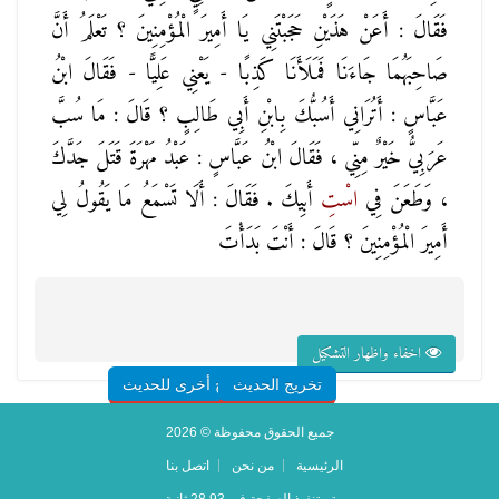
فَقَالَ : أَعَنْ هَذَيْنِ حَجَبْتَنِي يَا أَمِيرَ الْمُؤْمِنِينَ ؟ تَعْلَمُ أَنَّ
صَاحِبَهُمَا جَاءَنَا فَمَلَأَنَا كَذِبًا - يَعْنِي عَلِيًّا - فَقَالَ ابْنُ
عَبَّاسٍ : أَتُرَانِي أَسُبُّكَ بِابْنِ أَبِي طَالِبٍ ؟ قَالَ : مَا سُبَّ
عَرَبِيُّ خَيْرٌ مِنِّي ، فَقَالَ ابْنُ عَبَّاسٍ : عَبْدُ مَهْرَةَ قَتَلَ جَدَّكَ
، وَطَعَنَ فِي
اسْتِ
أَبِيكَ . فَقَالَ : أَلَا تَسْمَعُ مَا يَقُولُ لِي
أَمِيرَ الْمُؤْمِنِينَ ؟ قَالَ : أَنْتَ بَدَأْتَ
اخفاء واظهار التشكيل
تخريج الحديث
شروح أخرى للحديث
جميع الحقوق محفوظة © 2026
الرئيسية
من نحن
اتصل بنا
تم تنفيذ الصفحة في 28.93 ثانية