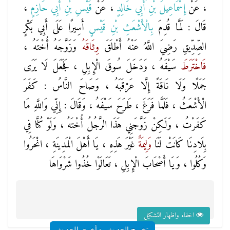
، عَنْ
إِسْمَاعِيلَ بْنِ أَبِي خَالِدٍ
، عَنْ
قَيْسِ بْنِ أَبِي حَازِمٍ
،
قَالَ : لَمَّا قُدِمَ
بِالْأَشْعَثِ بْنِ قَيْسٍ
أَسِيرًا عَلَى أَبِي بَكْرٍ
الصِّدِّيقِ رَضِيَ اللَّهُ عَنْهُ أَطْلَقَ
وِثَاقَهُ
وَزَوَّجَهُ أُخْتَهُ ،
فَاخْتَرَطَ
سَيْفَهُ ، وَدَخَلَ سُوقَ الْإِبِلِ ، فَجَعَلَ لَا يَرَى
جَمَلًا وَلَا نَاقَةً إِلَّا عَرْقَبَهُ ، وَصَاحَ النَّاسُ : كَفَرَ
الْأَشْعَثُ ، فَلَمَّا فَرَغَ ، طَرَحَ سَيْفَهُ ، وَقَالَ : إِنِّي وَاللَّهِ مَا
كَفَرْتُ ، وَلَكِنْ زَوَّجَنِي هَذَا الرَّجُلُ أُخْتَهُ ، وَلَوْ كُنَّا فِي
بِلَادِنَا كَانَتْ لَنَا
وَلِيمَةٌ
غَيْرَ هَذِهِ ، يَا أَهْلَ الْمَدِينَةِ ، انْحَرُوا
وَكُلُوا ، وَيَا أَصْحَابَ الْإِبِلِ ، تَعَالَوْا خُذُوا شَرْوَاهَا
اخفاء واظهار التشكيل
تخريج الحديث
شروح أخرى للحديث