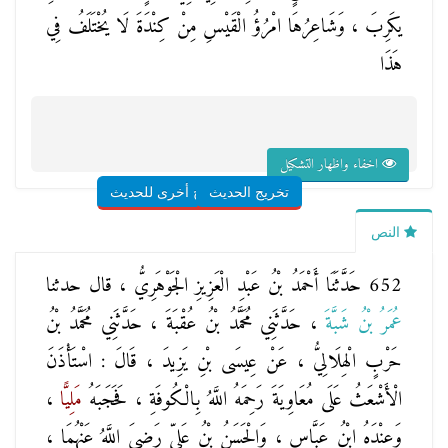
يكَرِبَ ، وَشَاعِرُهَا امْرُؤُ الْقَيْسِ مِنْ كِنْدَةَ لَا يُخْتَلَفُ فِي
هَذَا
اخفاء واظهار التشكيل
تخريج الحديث
شروح أخرى للحديث
النص
652 حَدَّثَنَا
أَحْمَدُ بْنُ عَبْدِ الْعَزِيزِ الْجَوْهَرِيُّ
، قال حدثنا
عُمَرُ بْنُ شَبَّةَ
، حَدَّثَنِي
مُحَمَّدُ بْنُ عُقْبَةَ
، حَدَّثَنِي
مُحَمَّدُ بْنُ
حَرْبٍ الْهِلَالِيُّ
، عَنْ
عِيسَى بْنِ يَزِيدَ
، قَالَ : اسْتَأْذَنَ
الْأَشْعَثُ عَلَى مُعَاوِيَةَ رَحِمَهُ اللَّهُ بِالْكُوفَةِ ، فَحَجَبَهُ
مَلِيًّا
،
وَعِنْدَهُ ابْنُ عَبَّاسٍ ، وَالْحَسَنُ بْنُ عَلِيٍّ رَضِيَ اللَّهُ عَنْهُمَا ،