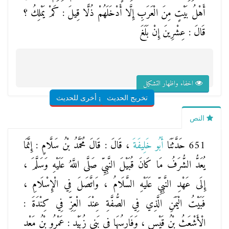
أَهْلُ بَيْتٍ مِنَ الْعَرَبِ إِلَّا أَدْخَلَهُمْ ذُلًّا قِيلَ : كَمْ يَمْلِكُ ؟
قَالَ : عِشْرِينَ إِنْ بَلَغَ
اخفاء واظهار التشكيل
تخريج الحديث
شروح أخرى للحديث
النص
651 حَدَّثَنَا
أَبُو خَلِيفَةَ
، قَالَ : قَالَ
مُحَمَّدُ بْنُ سَلَّامٍ
: إِنَّمَا
يُعَدُّ الشُّرَفُ مَا كَانَ قُبَيْلَ النَّبِيِّ صَلَّى اللَّهُ عَلَيْهِ وَسَلَّمَ ،
إِلَى عَهْدِ النَّبِيِّ عَلَيْهِ السَّلَامُ ، وَاتَّصَلَ فِي الْإِسْلَامِ ،
فَبَيْتُ الْيَمَنِ الَّذِي فِي الصُّفَّةِ عِنْدَ الْعِزِّ فِي كِنْدَةَ :
الْأَشْعَثُ بْنُ قَيْسٍ ، وَفَارِسُهَا فِي بَنِي زُبَيْدٍ : عَمْرُو بْنُ مَعْدِ