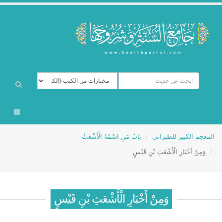
المعجم الكبير للطبراني
بَابُ مَنِ اسْمُهُ الْأَشْعَثُ
وَمِنْ أَخْبَارِ الْأَشْعَثِ بْنِ قَيْسٍ
وَمِنْ أَخْبَارِ الْأَشْعَثِ بْنِ قَيْسٍ