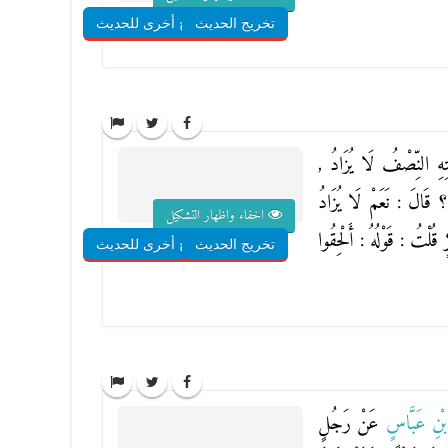
تخريج الحديث
شروح أخرى للحديث
تِهِ النِّصْفُ لَا يُزَادُ ,
 ؟ قَالَ : نَعَمْ لَا يُزَادُ
اخفاء واظهار التشكيل
ُلْتُ : قَوْلُهُ : أَلْحِقُوا
تخريج الحديث
شروح أخرى للحديث
بْنِ عَبَّاسٍ
عَنْ رَجُلٍ