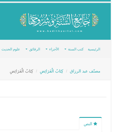
الرئيسية
كتب السنة
الأجزاء
الرقائق
علوم الحديث
مصنّف عبد الرزاق
كِتَابُ الْفَرَائِضِ
كِتَابُ الْفَرَائِضِ
النص