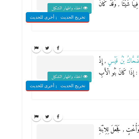
ِيهَا شَيْئًا , وَقَدْ كَانَ
اخفاء واظهار التشكيل
تخريج الحديث
شروح أخرى للحديث
َّحَّاكُ بْنُ قَيْسٍ
, إِذْ
 إِذَا كَانَ بَنُو الْأَبِ
اخفاء واظهار التشكيل
تخريج الحديث
شروح أخرى للحديث
 وَأُخْتٍ , فَجَعَلَ لِلِابْنَةِ