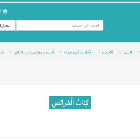
ال
السير
الأحكام
الأحاديث الموضوعة
أحاديث مشتهرة بين الناس
غر
كِتَابُ الْفَرَائِضِ