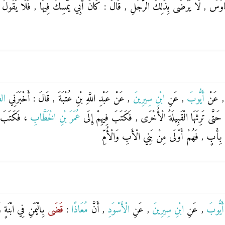
انَ طَاوُسٌ , لَا يَرْضَى بِذَلِكَ الرَّجُلِ , قَالَ : كَانَ أَبِي يُمْسِكُ فِيهَا , فَلَا يَقُولُ ف
, عَنْ
أَيُّوبَ
, عَنِ
ابْنِ سِيرِينَ
, عَنْ
عَبْدِ اللَّهِ بْنِ عُتْبَةَ
, قَالَ : أَخْبَرَنِي
الض
َتَّى تَرِثَهَا الْقَبِيلَةُ الْأُخْرَى , فَكَتَبَ فِيهِمْ إِلَى
عُمَرَ بْنِ الْخَطَّابِ
، فَكَتَبَ :
َ بِأَبٍ , فَهُمْ أَوْلَى مِنْ بَنِي الْأَبِ وَالْأُمِّ
أَيُّوبَ
, عَنِ
ابْنِ سِيرِينَ
, عَنِ
الْأَسْوَدِ
, أَنَّ
مُعَاذًا
:
قَضَى
بِالْيَمَنِ فِي ابْنَةٍ