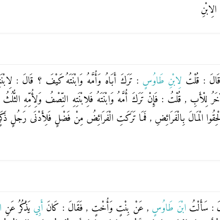
ِ الِابْنِ
َالَ : قُلْتُ
لِابْنِ طَاوُسٍ
: تَرَكَ أَبَاهُ وَأُمَّهُ وَابْنَتَهُ كَيْفَ ؟ قَالَ : لِابْنَ
 لِلْأَبِ , قُلْتُ : فَإِنْ تَرَكَ أُمَّهُ وَابْنَتَهُ فَلِابْنَتِهِ النِّصْفُ وَلِأُمِّهِ الثُّلُثُ
َلْحِقُوا الْمَالَ بِالْفَرَائِضِ , فَمَا تَرَكَتِ الْفَرَائِضُ مِنْ فَضْلٍ فَلِأَدْنَى رَجُلٍ ذَكَرٍ ق
َ : سَأَلْتُ
ابْنَ طَاوُسٍ
, عَنْ بِنْتٍ وَأُخْتٍ , فَقَالَ : كَانَ
أَبِي
يَذْكُرُ عَنِ
ا