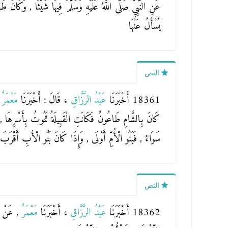
عَنِ النَّبِيِّ صَلَّى اللَّهُ عَلَيْهِ وَسَلَّمَ فِيهَا شَيْئًا , وَكَ
يُسْأَلُ عَنْهَا
النص
18361 أَخْبَرَنَا
عَبْدُ الرَّزَّاقِ
، قَالَ : أَخْبَرَنَا
مَعْمَرٌ
كَانَ بِالشَّامِ طَاعُونٌ فَكَانَتِ الْقَبِيلَةُ تَمُوتُ بِأَسْرِهَا , ح
سَوَاءً , فَبَنُو الْأُمِّ أَوْلَى , وَإِذَا كَانَ بَنُو الْأَبِ أَقْرَب
النص
18362 أَخْبَرَنَا
عَبْدُ الرَّزَّاقِ
، أَخْبَرَنَا
مَعْمَرٌ
, عَنْ