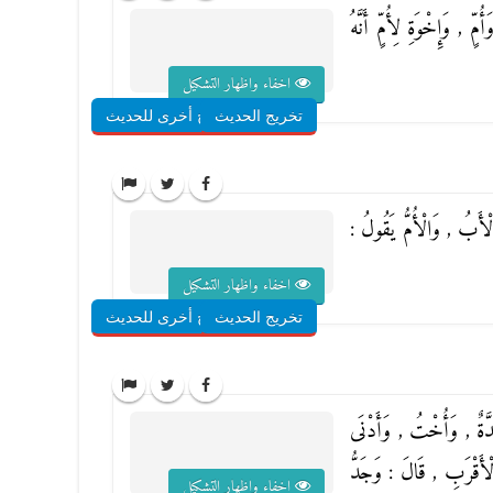
ٍ , وَإِخْوَةِ لِأُمٍّ أَنَّهُ
اخفاء واظهار التشكيل
تخريج الحديث
شروح أخرى للحديث
الْأَبُ , وَالْأُمُّ يَقُولُ :
اخفاء واظهار التشكيل
تخريج الحديث
شروح أخرى للحديث
َدَّةٌ , وَأُخْتُ , وَأَدْنَى
 فَالْأَقْرَبِ , قَالَ : وَجَدُّ
اخفاء واظهار التشكيل