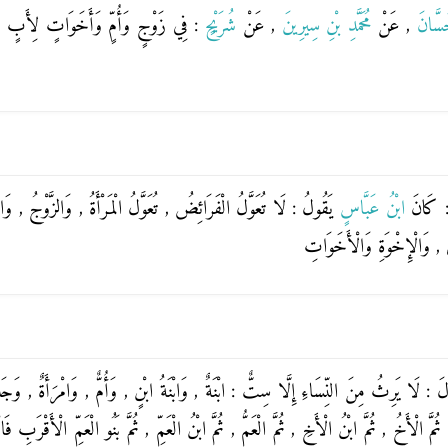
َسَّانَ
, عَنْ
مُحَمَّدِ بْنِ سِيرِينَ
, عَنْ
شُرَيْحٍ
: فِي زَوْجٍ وَأُمٍّ وَأَخَوَاتٍ لِأَبٍ وَأُمّ
: كَانَ
ابْنُ عَبَّاسٍ
يَقُولُ : لَا تُعَوَّلُ الْفَرَائِضُ , تُعَوَّلُ الْمَرْأَةُ , وَالزَّوْجُ , وَ
نَ , وَالْإِخْوَةِ وَالْأَخَوَاتِ
َ : لَا يَرِثُ مِنَ النِّسَاءِ إِلَّا سِتٌّ : ابْنَةٌ , وَابْنَةُ ابْنٍ , وَأُمٌّ , وَامْرَأَةٌ , وَج
 ثُمَّ الْأَخُ , ثُمَّ ابْنُ الْأَخِ , ثُمَّ الْعَمُّ , ثُمَّ ابْنُ الْعَمِّ , ثُمَّ بَنُو الْعَمِّ الْأَقْرَبِ