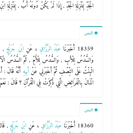
الْجَدِّ بِمَنْزِلَةِ الْجَدِّ , إِذَا لَمْ يَكُنْ دُونَهُ أَبٌ , بِمَنْزِلَةِ ابْن
النص
18359 أَخْبَرَنَا
عَبْدُ الرَّزَّاقِ
، عَنِ
ابْنِ جُرَيْجٍ
, ق
وَالسُّدُسُ لِلْأَبِ , وَالسُّدُسُ لِلْأُمِّ , ثُمَّ السُّدُسُ الْآخَرُ
الْبِنْتُ عَلَى النِّصْفِ ثُمَّ أَخْبَرَنِي عَنْ
أَبِيهِ
أَنَّهُ قَالَ : أ
الْمَالَ بِالْفَرَائِضِ الَّتِي ذُكِرَتْ فِي الْقُرْآنِ ؟ قَالَ : نَعَمْ
النص
18360 أَخْبَرَنَا
عَبْدُ الرَّزَّاقِ
، عَنِ
ابْنِ جُرَيْجٍ
, قَال