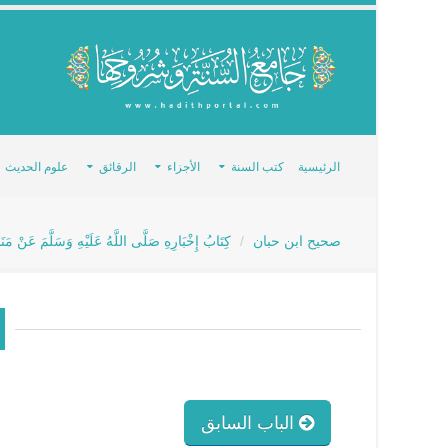
الرئيسية
كتب السنة
الأجزاء
الرقائق
علوم الحديث
صحيح ابن حبان
كِتَابُ إِخْبَارِهِ صَلَّى اللَّهُ عَلَيْهِ وَسَلَّمَ عَنْ مَن
الباب السابق