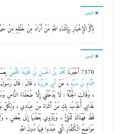
النص
ذِكْرُ الْإِخْبَارِ بِإِنْشَاءِ اللَّهِ مَنْ أَرَادَ مِنْ خَلْقِهِ مِنْ حَي
النص
7570 أَخْبَرَنَا
مُحَمَّدُ بْنُ الْحَسَنِ بْنِ قُتَيْبَةَ اللَّخْمِيُّ
بِعَس
هَمَّامِ بْنِ مُنَبِّهٍ
، عَنْ
أَبِي هُرَيْرَةَ
، قَالَ : قَالَ رَسُولُ اللّ
، وَقَالَتِ الْجَنَّةُ : لَا يَدْخُلُنِي إِلَّا ضُعَفَاءُ النَّاسِ وَس
عَذَابِي أُعَذِّبُ بِكِ مَنْ أَشَاءُ مِنْ عِبَادِي ، وَلِكُلِّ وَاحِدَةٍ
قَطْ فَهُنَاكَ تَمْتَلِئُ ، وَيَنْزَوِي بَعْضُهَا إِلَى بَعْضٍ ، وَلَا يَ
مَوَاضِعُ الْكُفَّارِ الَّتِي عَبَدُوا فِيهَا دُونَ اللَّهِ