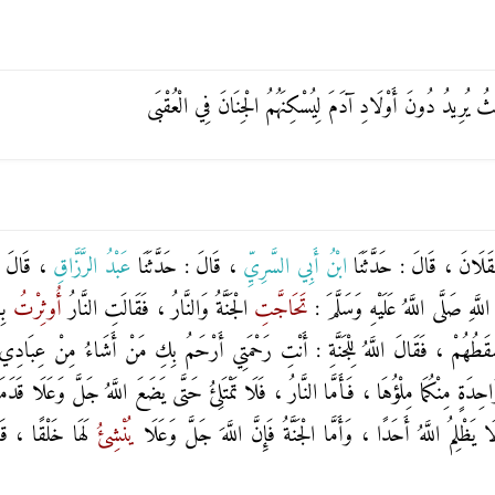
ْثُ يُرِيدُ دُونَ أَوْلَادِ آدَمَ لِيُسْكِنَهُمُ الْجِنَانَ فِي الْعُقْبَى
ْقَلَانَ ، قَالَ : حَدَّثَنَا
ابْنُ أَبِي السَّرِيِّ
، قَالَ : حَدَّثَنَا
عَبْدُ الرَّزَّاقِ
، قَالَ :
َهِ صَلَّى اللَّهُ عَلَيْهِ وَسَلَّمَ :
تَحَاجَّتِ
الْجَنَّةُ وَالنَّارُ ، فَقَالَتِ النَّارُ
أُوثِرْتُ
بِ
َقَطُهُمْ ، فَقَالَ اللَّهُ لِلْجَنَّةِ : أَنْتِ رَحْمَتِي أَرْحَمُ بِكِ مَنْ أَشَاءُ مِنْ عِبَادِي 
 مِنْكُمَا مِلْؤُهَا ، فَأَمَّا النَّارُ ، فَلَا تَمْتَلِئُ حَتَّى يَضَعَ اللَّهُ جَلَّ وَعَلَا قَدَم
ظْلِمُ اللَّهُ أَحَدًا ، وَأَمَّا الْجَنَّةُ فَإِنَّ اللَّهَ جَلَّ وَعَلَا
يُنْشِئُ
لَهَا خَلْقًا ، قَ