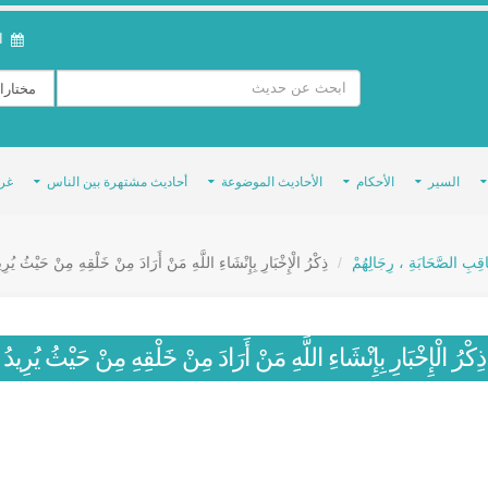
ال
السير
الأحكام
الأحاديث الموضوعة
أحاديث مشتهرة بين الناس
غر
َاقِبِ الصَّحَابَةِ ، رِجَالِهُمْ
ذِكْرُ الْإِخْبَارِ بِإِنْشَاءِ اللَّهِ مَنْ أَرَادَ مِنْ خَلْقِهِ مِنْ حَيْثُ يُرِي
ذِكْرُ الْإِخْبَارِ بِإِنْشَاءِ اللَّهِ مَنْ أَرَادَ مِنْ خَلْقِهِ مِنْ حَيْثُ يُرِيدُ