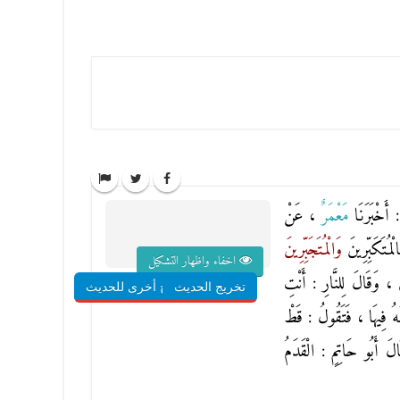
 أَخْبَرَنَا
مَعْمَرٌ
، عَنْ
الْمُتَكَبِّرِينَ
وَالْمُتَجَبِّرِينَ
اخفاء واظهار التشكيل
، وَقَالَ لِلنَّارِ : أَنْتِ
تخريج الحديث
شروح أخرى للحديث
َهُ فِيهَا ، فَتَقُولُ : قَطْ
الَ أَبُو حَاتِمٍ : الْقَدَمُ