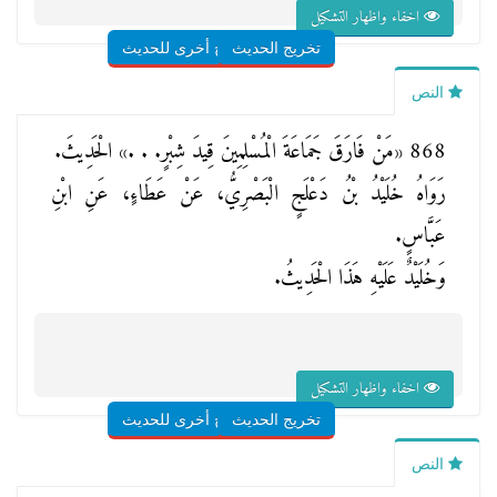
اخفاء واظهار التشكيل
تخريج الحديث
شروح أخرى للحديث
النص
868
«مَنْ فَارَقَ جَمَاعَةَ الْمُسْلِمِينَ قِيدَ شِبْرٍ. . .»
الْحَدِيثَ.
رَوَاهُ خُلَيْدُ بْنُ دَعْلَجٍ الْبَصْرِيُّ، عَنْ عَطَاءٍ، عَنِ ابْنِ
عَبَّاسٍ.
وَخُلَيْدٌ عَلَيْهِ هَذَا الْحَدِيثُ.
اخفاء واظهار التشكيل
تخريج الحديث
شروح أخرى للحديث
النص