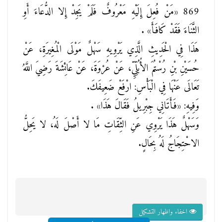
869
«مَنْ فُعِلَ إِلَيْهِ مَعْرُوفٌ فَلَمْ يَجِدْ إِلا الدُّعَاءَ أَوِ
الثَّنَاءَ فَقَدْ كَافَأَ»
.
هَذَا فِي الْحَدِيثِ الَّذِي يَرْوِيهِ سَهْلٌ مَوْلَى الْمُغِيرَةِ، عَنْ
حُسَيْنِ بْنِ رُسْتُمَ الأُبُلِّيِّ، عَنْ عُرْوَةَ، عَنْ عَائِشَةَ رَضِيَ اللَّهُ
تَعَالَى عَنْهَا فِي الْبَأْسِ: ارْفَعْ ضَعِيفَكَ.
وَفِيهِ:
«فَأَتَانِي جِبْرِيلُ فَقَالَ هَذَا»
.
وَسَهْلٌ هَذَا يَرْوِي عَنِ الثِّقَاتِ مَا لا أَصْلَ لَهُ، لا يَحِلُّ
الاحْتِجَاجُ لَهُ بِحَالٍ.
اخفاء واظهار التشكيل