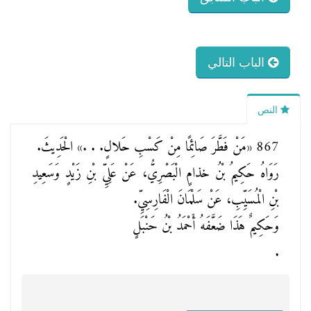
الباب التالي
النص
867
«مَنْ فَطَّرَ صَائِمًا مِنْ كَسْبِ حَلالٍ. . .»
الْحَدِيثَ.
رَوَاهُ حَكِيمُ بْنُ خذامٍ الْبَصْرِيُّ، عَنْ عَلِيِّ بْنِ زَيْدٍ وَسَعِيدِ
بْنِ الْمُسَيِّبِ، عَنْ سَلْمَانَ الْفَارِسِيِّ.
وَحَكِيمٌ هَذَا ضَعَّفَهُ أَحْمَدُ بْنُ حَنْبَلٍ
.