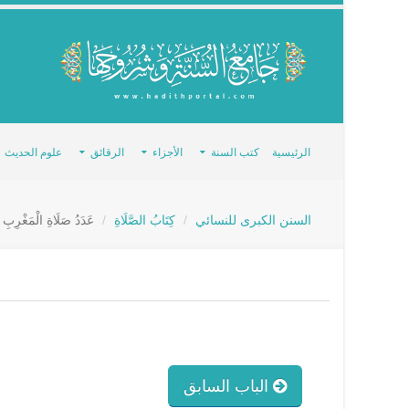
الرئيسية
كتب السنة
الأجزاء
الرقائق
علوم الحديث
السنن الكبرى للنسائي
كِتَابُ الصَّلَاةِ
عَدَدُ صَلَاةِ الْمَغْرِبِ
الباب السابق