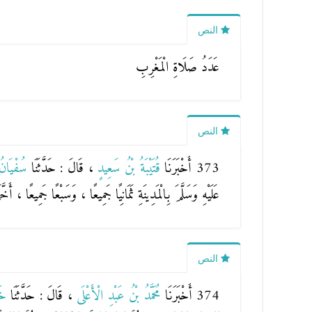
النص
عَدَدُ صَلَاةِ الْمَغْرِبِ
النص
373 أَخْبَرَنَا
قُتَيْبَةُ بْنُ سَعِيدٍ
، قَالَ : حَدَّثَنَا
سُفْيَان
عَلَيْهِ وَسَلَّمَ بِالْمَدِينَةِ ثَمَانِيًا جَمِيعًا ، وَسَبْعًا جَمِيعًا ، أَ
النص
374 أَخْبَرَنَا
مُحَمَّدُ بْنُ عَبْدِ الْأَعْلَى
، قَالَ : حَدَّثَنَا
خَ