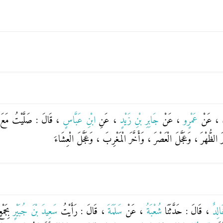
ُ
، عَنْ
عَمْرٍو
، عَنْ
جَابِرِ بْنِ زَيْدٍ
، عَنِ
ابْنِ عَبَّاسٍ
، قَالَ : صَلَّيْتُ مَعَ رَ
خَّرَ الظُّهْرَ ، وَعَجَّلَ الْعَصْرَ ، وَأَخَّرَ الْمَغْرِبَ ، وَعَجَّلَ الْعِشَاءَ
الِدٌ
، قَالَ : حَدَّثَنَا
شُعْبَةُ
، عَنْ
سَلَمَةَ
، قَالَ : رَأَيْتُ
سَعِيدَ بْنَ جُبَيْرٍ
بِجَم