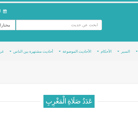
ال
السير
الأحكام
الأحاديث الموضوعة
أحاديث مشتهرة بين الناس
غر
عَدَدُ صَلَاةِ الْمَغْرِبِ