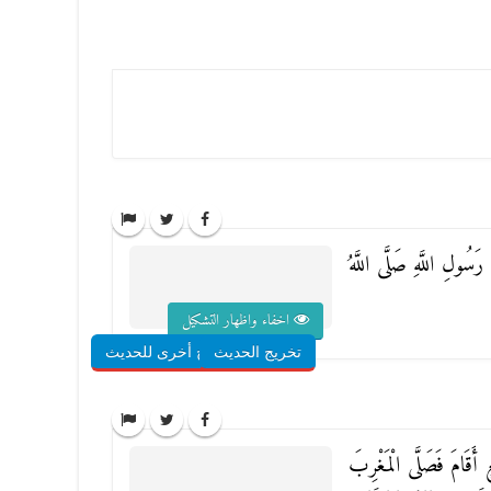
سُولِ اللَّهِ صَلَّى اللَّهُ
اخفاء واظهار التشكيل
تخريج الحديث
شروح أخرى للحديث
ْعٍ أَقَامَ فَصَلَّى الْمَغْرِبَ