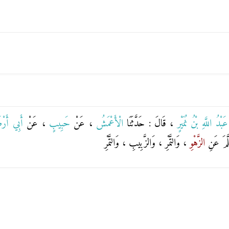
عَبْدُ اللَّهِ بْنُ نُمَيْرٍ
، قَالَ : حَدَّثَنَا
الْأَعْمَشُ
، عَنْ
حَبِيبٍ
، عَنْ
أَبِي أَرْ
لَّمَ عَنِ
الزَّهْوِ
، وَالتَّمْرِ ، وَالزَّبِيبِ ، وَالتَّمْرِ