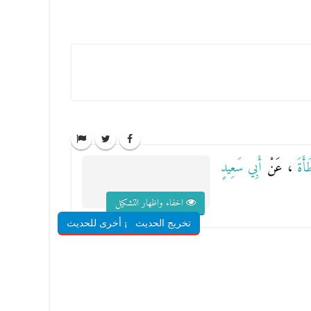
طَأَةَ
، عَنْ
أَبِي سَعِيدٍ
اخفاء واظهار التشكيل
تخريج الحديث
شروح أخرى للحديث