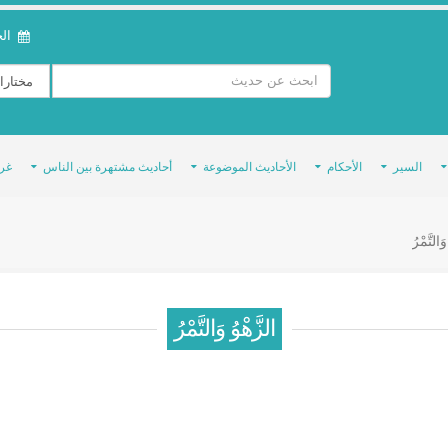
الخمي
السير
الأحكام
الأحاديث الموضوعة
أحاديث مشتهرة بين الناس
غر
َالتَّمْرُ
الزَّهْوُ وَالتَّمْرُ