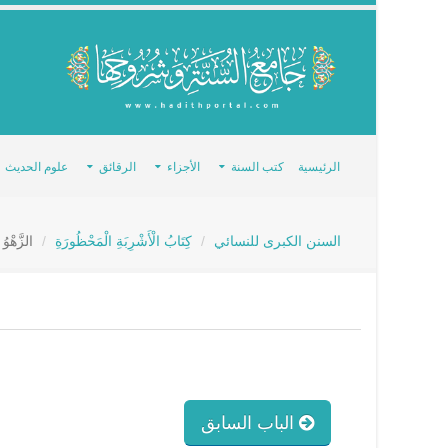
الرئيسية
كتب السنة
الأجزاء
الرقائق
علوم الحديث
السنن الكبرى للنسائي
كِتَابُ الْأَشْرِبَةِ الْمَحْظُورَةِ
الزَّهْوُ و
الباب السابق