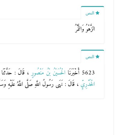
النص
الزَّهْوُ وَالتَّمْرُ
النص
5623 أَخْبَرَنَا
الْحُسَيْنُ بْنُ مَنْصُورٍ
، قَالَ : حَدَّثَنَا
الْخُدْرِيِّ
، قَالَ : نَهَى رَسُولُ اللَّهِ صَلَّى اللَّهُ عَلَيْهِ وَسَ