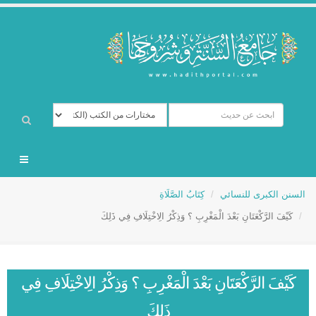
السنن الكبرى للنسائي
كِتَابُ الصَّلَاةِ
كَيْفَ الرَّكْعَتَانِ بَعْدَ الْمَغْرِبِ ؟ وَذِكْرُ الِاخْتِلَافِ فِي ذَلِكَ
كَيْفَ الرَّكْعَتَانِ بَعْدَ الْمَغْرِبِ ؟ وَذِكْرُ الِاخْتِلَافِ فِي
ذَلِكَ