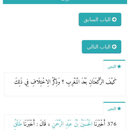
الباب السابق
الباب التالي
النص
كَيْفَ الرَّكْعَتَانِ بَعْدَ الْمَغْرِبِ ؟ وَذِكْرُ الِاخْتِلَافِ فِي ذَلِكَ
النص
376 أَخْبَرَنَا
الْحُسَيْنُ بْنُ عَبْدِ الرَّحْمَنِ
، قَالَ : أَخْبَرَنَا
طَلْقُ