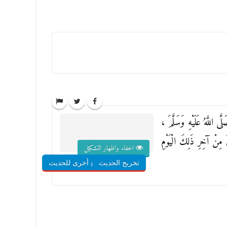
َى اللَّهُ عَلَيْهِ وَسَلَّمَ ،
ِيَ مِنْ آخِرِ ذَلِكَ الْيَوْمِ
اخفاء واظهار التشكيل
تخريج الحديث
شروح أخرى للحديث