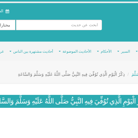
الخمي
السير
الأحكام
الأحاديث الموضوعة
أحاديث مشتهرة بين الناس
غر
لَّمَ
ذِكْرُ الْيَوْمِ الَّذِي تُوُفِّيَ فِيهِ النَّبِيُّ صَلَّى اللَّهُ عَلَيْهِ وَسَلَّمَ وَالسَّاعَةِ
 الْيَوْمِ الَّذِي تُوُفِّيَ فِيهِ النَّبِيُّ صَلَّى اللَّهُ عَلَيْهِ وَسَلَّمَ وَالسَّ