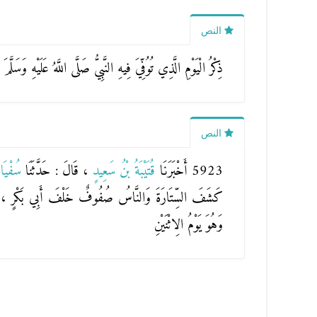
النص
ذِكْرُ الْيَوْمِ الَّذِي تُوُفِّيَ فِيهِ النَّبِيُّ صَلَّى اللَّهُ عَلَيْهِ وَسَلَّمَ و
النص
5923 أَخْبَرَنَا
قُتَيْبَةُ بْنُ سَعِيدٍ
، قَالَ : حَدَّثَنَا
سُفْيَ
كَشَفَ السِّتَارَةَ وَالنَّاسُ صُفُوفٌ خَلْفَ أَبِي بَكْرٍ ، فَأَرَاد
وَهُوَ يَوْمُ الِاثْنَيْنِ