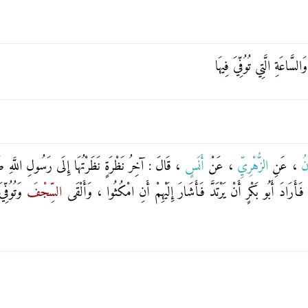
َالسَّاعَةِ الَّتِي تُوُفِّيَ فِيهَا
انُ
، عَنِ
الزُّهْرِيِّ
، عَنْ
أَنَسٍ
، قَالَ : آخِرُ نَظْرَةٍ نَظَرْتُهَا إِلَى رَسُولِ اللَّهِ صَلّ
َ أَبُو بَكْرٍ أَنْ يَرْتَدَّ فَأَشَارَ إِلَيْهِمْ أَنِ امْكُثُوا ، وَأَلْقَى
السِّجْفَ
وَتُوُفّ