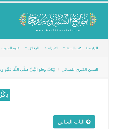
الرئيسية
كتب السنة
الأجزاء
الرقائق
علوم الحديث
السنن الكبرى للنسائي
كِتَابُ وَفَاةِ النَّبِيِّ صَلَّى اللَّهُ عَلَيْهِ وَسَ
ذِكْرُ
الباب السابق