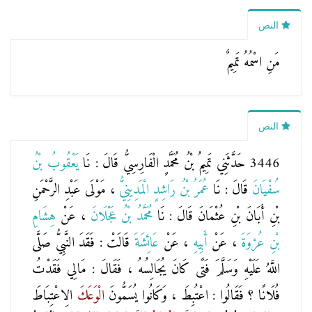
النص
مَنِ اسْمُهُ تَمِيمٌ
النص
3446 حَدَّثَنِي
تَمِيمُ بْنُ مُحَمَّدٍ الْفَارِسِيُّ
قَالَ : نَا
يَعْقُوبُ بْنُ
سُفْيَانَ
قَالَ : نَا
عُمَرُ بْنُ رَاشِدٍ الْمَدِينِيُّ
، مَوْلَى عَبْدِ الرَّحْمَنِ
بْنِ أَبَانَ بْنِ عُثْمَانَ قَالَ : نَا
مُحَمَّدُ بْنُ عَجْلَانَ
، عَنْ
هِشَامِ
بْنِ عُرْوَةَ
، عَنْ
أَبِيهِ
، عَنْ
عَائِشَةَ
قَالَتْ : فَقَدَ النَّبِيُّ صَلَّى
اللَّهُ عَلَيْهِ وَسَلَّمَ فَتًى كَانَ يُجَالِسُهُ ، فَقَالَ : مَالِي فَقَدْتُ
فُلَانًا ؟ فَقَالُوا : اعْتُبِطَ ، وَكَانُوا يُسَمُّونَ
الْوَعَكَ
الِاعْتِبَاطَ