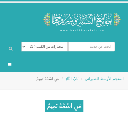
المعجم الأوسط للطبراني
بَابُ التَّاءِ
مَنِ اسْمُهُ تَمِيمٌ
مَنِ اسْمُهُ تَمِيمٌ