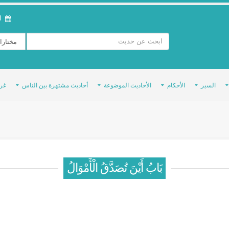
ال
السير
الأحكام
الأحاديث الموضوعة
أحاديث مشتهرة بين الناس
غر
بَابُ أَيْنَ تُصَدَّقُ الْأَمْوَالُ