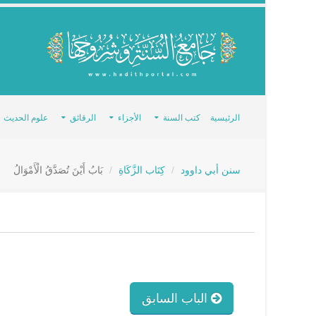
الرئيسية
كتب السنة
الأجزاء
الرقائق
علوم الحديث
سنن أبي داوود
كِتَاب الزَّكَاةِ
بَابُ أَيْنَ تُصَدَّقُ الْأَمْوَالُ
الباب السابق