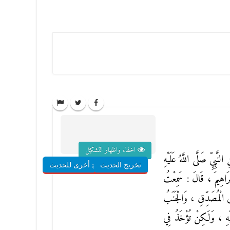
اخفاء واظهار التشكيل
لنَّبِيِّ صَلَّى اللَّهُ عَلَيْهِ
تخريج الحديث
شروح أخرى للحديث
بْرَاهِيمَ ، قَالَ : سَمِعْتُ
ى الْمُصَدِّقِ ، وَالْجَنَبُ
ْهِ ، وَلَكِنْ تُؤْخَذُ فِي