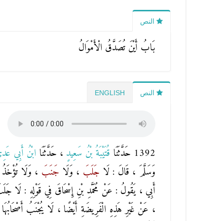
النص
بَابُ أَيْنَ تُصَدَّقُ الْأَمْوَالُ
النص
ENGLISH
1392 حَدَّثَنَا
قُتَيْبَةُ بْنُ سَعِيدٍ
، حَدَّثَنَا
ابْنُ أَبِي عَدِ
وَسَلَّمَ ، قَالَ : لَا
جَلَبَ
، وَلَا
جَنَبَ
، وَلَا تُؤْخَذُ ص
أَبِي ، يَقُولُ : عَنْ مُحَمَّدِ بْنِ إِسْحَاقَ فِي قَوْلِهِ : لَا جَ
، عَنْ غَيْرِ هَذِهِ الْفَرِيضَةِ أَيْضًا ، لَا يُجْنَبُ أَصْحَابُهَ