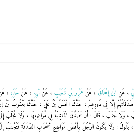
يٍّ
، عَنِ
ابْنِ إِسْحَاقَ
، عَنْ
عَمْرِو بْنِ شُعَيْبٍ
، عَنْ
أَبِيهِ
، عَنْ
جَدِّهِ
، عَنِ ا
َدَقَاتُهُمْ إِلَّا فِي دُورِهِمْ ، حَدَّثَنَا الْحَسَنُ بْنُ عَلِيٍّ ، حَدَّثَنَا يَعْقُوبُ بْنُ إِ
لَبَ ، وَلَا جَنَبَ ، قَالَ : أَنْ تُصَدَّقَ الْمَاشِيَةُ فِي مَوَاضِعِهَا ، وَلَا تُجْلَبَ إِلَ
ا ، يَقُولُ : وَلَا يَكُونُ الرَّجُلُ بِأَقْصَى مَوَاضِعِ أَصْحَابِ الصَّدَقَةِ فَتُجْنَبُ إِلَي