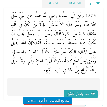
النص
ENGLISH
FRENSH
1575 وعَن ابْنِ مسعُودٍ رضي اللَّه عنهُ، عن النَّبيّ صَلّى
اللهُ عَلَيْهِ وسَلَّم قالَ: "لاَ يَدْخُلُ الجَنَّةَ منْ كَانَ في قَلْبِهِ
مِثْقَالُ ذَرَّةٍ مِنْ كِبْرٍ،"فَقَالَ رَجُلٌ: إنَّ الرَّجُلَ يُحِبُّ أنْ
يَكُونَ ثَوْبُهُ حَسناً، ونَعْلُهُ حَسَنَةً، فَقَالَ:"إنَّ اللَّه جَمِيلٌ
يُحِبُّ الجَمَال، الكِبْرُ بَطَرُ الحَقِّ، وغَمْطُ النَّاسِ" رواه مسلم.
وَمَعْنَى"بَطَرُ الحَقِّ": دَفْعه،"وغَمْطُهُم": احْتِقَارهُمْ، وقَدْ سَبَقَ
بيانُهُ أوْضَح مِنْ هَذا في باب الكِبرِ.
اخفاء واظهار التشكيل
تخريج الحديث
شروح أخرى للحديث