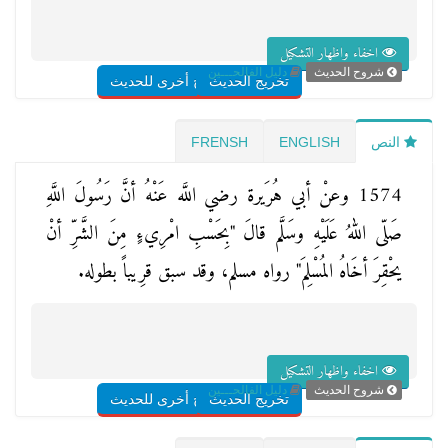
اخفاء واظهار التشكيل
شروح الحديث
دليل الفالحـــين
تخريج الحديث
شروح أخرى للحديث
النص
ENGLISH
FRENSH
1574 وعنْ أبي هُرَيرة رضي اللَّه عَنْهُ أنَّ رَسُولَ اللَّهِ
صَلّى اللهُ عَلَيْهِ وسَلَّم قالَ "بِحَسْبِ امْرِيءٍ مِنَ الشَّرِّ أنْ
يحْقِرَ أخَاهُ المُسْلِمَ" رواه مسلم، وقد سبق قرِيباً بطوله.
اخفاء واظهار التشكيل
شروح الحديث
دليل الفالحـــين
تخريج الحديث
شروح أخرى للحديث