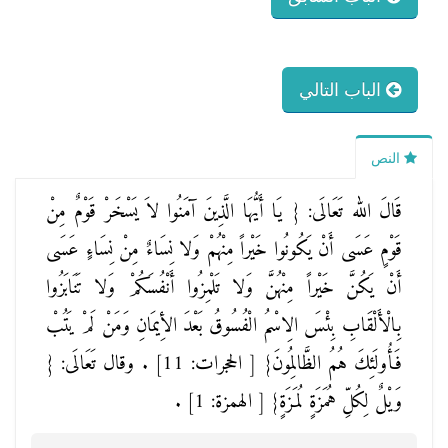
الباب التالي
النص
قَالَ الله تَعَالَى:
{ يَا أَيُّهَا الَّذِينَ آمَنُوا لاَ يَسْخَرْ قَوْمٌ مِنْ
قَوْمٍ عَسَى أَنْ يَكُونُوا خَيْراً مِنْهُمْ وَلا نِسَاءٌ مِنْ نِسَاءٍ عَسَى
أَنْ يَكُنَّ خَيْراً مِنْهُنَّ وَلا تَلْمِزُوا أَنْفُسَكُمْ وَلا تَنَابَزُوا
بِالْأَلْقَابِ بِئْسَ الِاسْمُ الْفُسُوقُ بَعْدَ الأِيمَانِ وَمَنْ لَمْ يَتُبْ
فَأُولَئِكَ هُمُ الظَّالِمُونَ}
[ الحجرات: 11]
. وقال تَعَالَى:
{
وَيْلٌ لِكُلِّ هُمَزَةٍ لُمَزَةٍ}
[ الهمزة: 1]
.