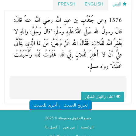
النص
ENGLISH
FRENSH
1576 وعن جُنْدُبِ بن عبدِ اللَّه رضي اللَّه عنهُ قالَ:
قالَ رسولُ اللَّه صَلّى اللهُ عَلَيْهِ وسَلَّم: "قالَ رَجُلٌ: واللَّهِ لا
يَغْفِرُ اللَّه لفُلانٍ، فَقَالَ اللَّه عَزَّ وَجَلَّ: مَنْ ذا الَّذِي يَتَأَلَّى
عليَّ أنْ لا أغفِرَ لفُلانٍ إنِّي قَد غَفَرْتُ لَهُ، وًَأَحْبَطْتُ
عمَلَكَ" رواه مسلم.
اخفاء واظهار التشكيل
تخريج الحديث
شروح أخرى للحديث
جميع الحقوق محفوظة © 2026
الرئيسية
من نحن
اتصل بنا