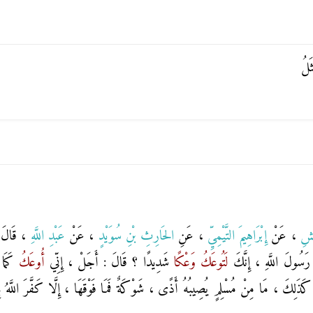
َلُ
مَشِ
، عَنْ
إِبْرَاهِيمَ التَّيْمِيِّ
، عَنِ
الحَارِثِ بْنِ سُوَيْدٍ
، عَنْ
عَبْدِ اللَّهِ
، قَالَ 
َسُولَ اللَّهِ ، إِنَّكَ
لَتُوعَكُ
وَعْكًا
شَدِيدًا ؟ قَالَ : أَجَلْ ، إِنِّي
أُوعَكُ
كَمَا
ِكَ ، مَا مِنْ مُسْلِمٍ يُصِيبُهُ أَذًى ، شَوْكَةٌ فَمَا فَوْقَهَا ، إِلَّا كَفَّرَ اللَّهُ بِهَ