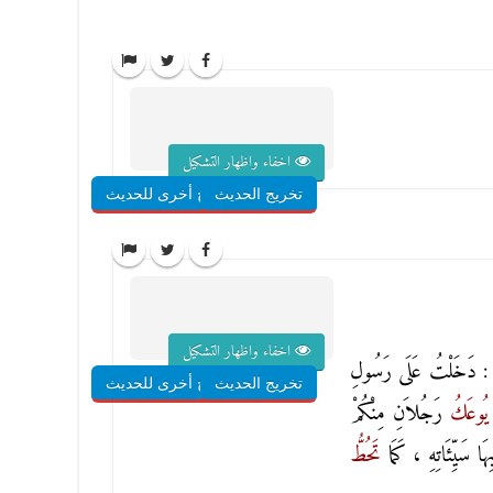
اخفاء واظهار التشكيل
تخريج الحديث
شروح أخرى للحديث
اخفاء واظهار التشكيل
: دَخَلْتُ عَلَى رَسُولِ
تخريج الحديث
شروح أخرى للحديث
يُوعَكُ
رَجُلاَنِ مِنْكُمْ
ا سَيِّئَاتِهِ ، كَمَا
تَحُطُّ