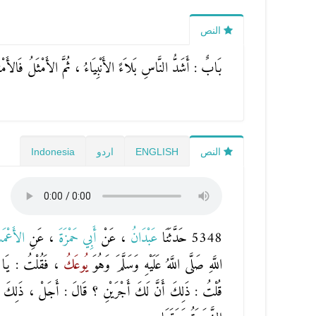
النص
بَابٌ : أَشَدُّ النَّاسِ بَلاَءً الأَنْبِيَاءُ ، ثُمَّ الأَمْثَلُ فَالأَمْث
النص
ENGLISH
اردو
Indonesia
5348 حَدَّثَنَا
عَبْدَانُ
، عَنْ
أَبِي حَمْزَةَ
، عَنِ
الأَعْ
اللَّهِ صَلَّى اللَّهُ عَلَيْهِ وَسَلَّمَ وَهُوَ
يُوعَكُ
، فَقُلْتُ : يَا ر
قُلْتُ : ذَلِكَ أَنَّ لَكَ أَجْرَيْنِ ؟ قَالَ : أَجَلْ ، ذَلِكَ كَذَل