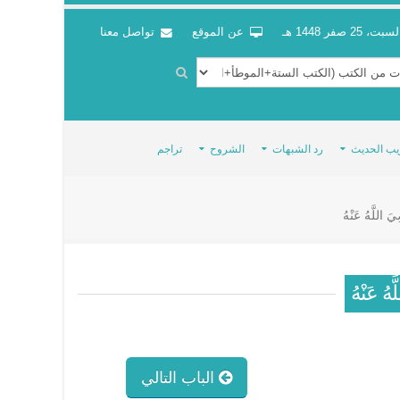
سبت، 25 صفر 1448 هـ
عن الموقع
تواصل معنا
يب الحديث
رد الشبهات
الشروح
تراجم
يَ اللَّهُ عَنْهُ
َهُ عَنْهُ
الباب التالي