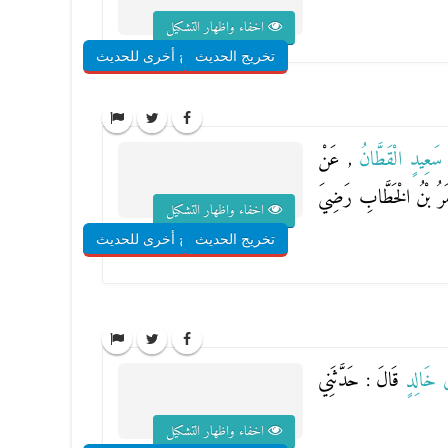
اخفاء واظهار التشكيل
تخريج الحديث
شروح أخرى للحديث
 سَعِيدٍ الْقَطَّانُ
, عَنْ
ُمَرُ بْنُ الْخَطَّابِ رَضِيَ
اخفاء واظهار التشكيل
تخريج الحديث
شروح أخرى للحديث
ِي خَالِدٍ
قَالَ : حَدَّثَنِي
اخفاء واظهار التشكيل