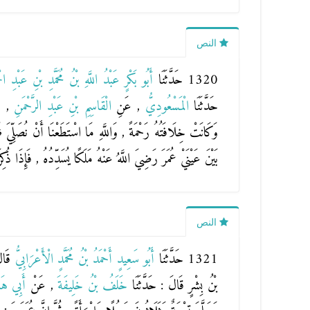
النص
1320 حَدَّثَنَا
أَبُو بَكْرٍ عَبْدُ اللَّهِ بْنُ مُحَمَّدِ بْنِ عَبْدِ ال
حَدَّثَنَا
الْمَسْعُودِيُّ
, عَنِ
الْقَاسِمِ بْنِ عَبْدِ الرَّحْمَنِ
, 
وَكَانَتْ خِلَافَتُهُ رَحْمَةً , وَاللَّهِ مَا اسْتَطَعْنَا أَنْ نُصَلِّ
بَيْنَ عَيْنَيْ عُمَرَ رَضِيَ اللَّهُ عَنْهُ مَلَكًا يُسَدِّدُهُ , فَإِذَا ذُكِ
النص
1321 حَدَّثَنَا
أَبُو سَعِيدٍ أَحْمَدُ بْنُ مُحَمَّدٍ الْأَعْرَابِيُّ
قَال
بْنُ بِشْرٍ
قَالَ : حَدَّثَنَا
خَلَفُ بْنُ خَلِيفَةَ
, عَنْ
أَبِي هَاش