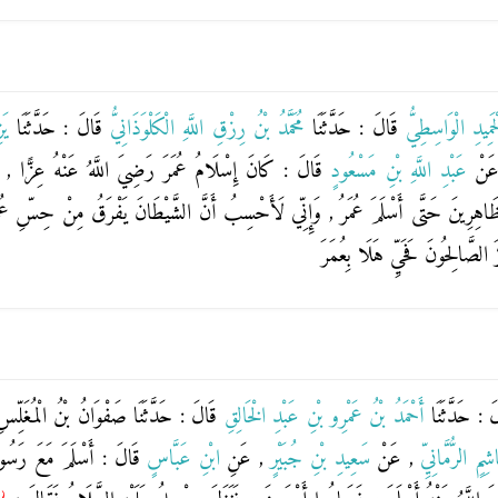
ْحَمِيدِ الْوَاسِطِيُّ
قَالَ : حَدَّثَنَا
مُحَمَّدُ بْنُ رِزْقِ اللَّهِ الْكَلْوَذَانِيُّ
قَالَ : حَدَّثَنَا
يَ
عَنْ
عَبْدِ اللَّهِ بْنِ مَسْعُودٍ
قَالَ : كَانَ إِسْلَامُ عُمَرَ رَضِيَ اللَّهُ عَنْهُ عِزًّا , وَ
يَ ظَاهِرِينَ حَتَّى أَسْلَمَ عُمَرُ , وَإِنِّي لَأَحْسِبُ أَنَّ الشَّيْطَانَ يَفْرَقُ مِنْ حِسِّ عُم
رَ الصَّالِحُونَ فَحَيِّ هَلَا بِعُمَرَ
َ : حَدَّثَنَا
أَحْمَدُ بْنُ عَمْرِو بْنِ عَبْدِ الْخَالِقِ
قَالَ : حَدَّثَنَا
صَفْوَانُ بْنُ الْمُغَلِّ
ِمٍ الرُّمَّانِيِّ
, عَنْ
سَعِيدِ بْنِ جُبَيْرٍ
, عَنِ
ابْنِ عَبَّاسٍ
قَالَ : أَسْلَمَ مَعَ رَسُولِ 