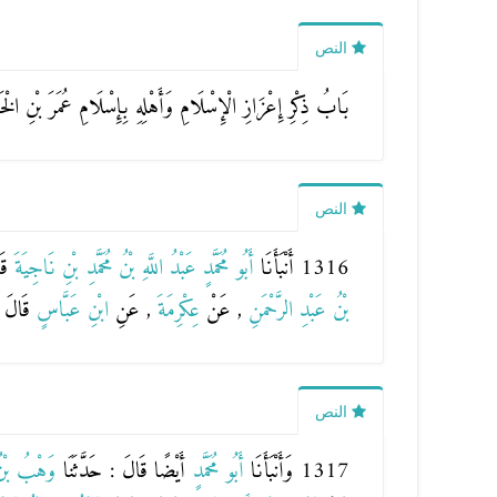
النص
بَابُ ذِكْرِ إِعْزَازِ الْإِسْلَامِ وَأَهْلِهِ بِإِسْلَامِ عُمَرَ بْنِ الْ
النص
1316 أَنْبَأَنَا
أَبُو مُحَمَّدٍ عَبْدُ اللَّهِ بْنُ مُحَمَّدِ بْنِ نَاجِيَةَ
قَ
بْنُ عَبْدِ الرَّحْمَنِ
, عَنْ
عِكْرِمَةَ
, عَنِ
ابْنِ عَبَّاسٍ
قَالَ :
النص
1317 وَأَنْبَأَنَا
أَبُو مُحَمَّدٍ
أَيْضًا قَالَ : حَدَّثَنَا
وَهْبُ بْنُ 