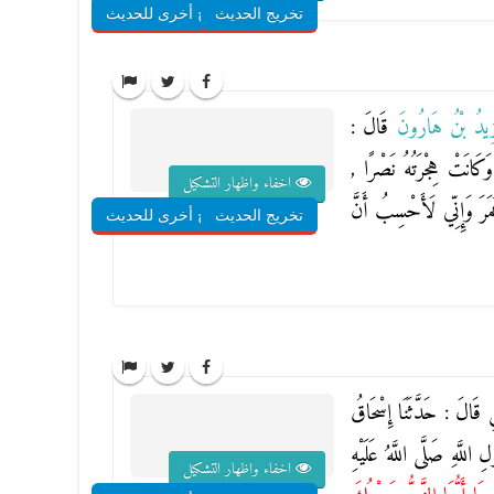
تخريج الحديث
شروح أخرى للحديث
زِيدُ بْنُ هَارُونَ
قَالَ :
كَانَتْ هِجْرَتُهُ نَصْرًا ,
اخفاء واظهار التشكيل
َرَ وَإِنِّي لَأَحْسِبُ أَنَّ
تخريج الحديث
شروح أخرى للحديث
سِ
قَالَ : حَدَّثَنَا
إِسْحَاقُ
اللَّهِ صَلَّى اللَّهُ عَلَيْهِ
اخفاء واظهار التشكيل