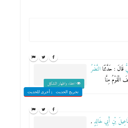
ِيُّ
قَالَ : حَدَّثَنَا
النَّضْرُ
َ الْقَوْمُ مِنَّا
اخفاء واظهار التشكيل
تخريج الحديث
شروح أخرى للحديث
مَاعِيلَ بْنِ أَبِي خَالِدٍ
,