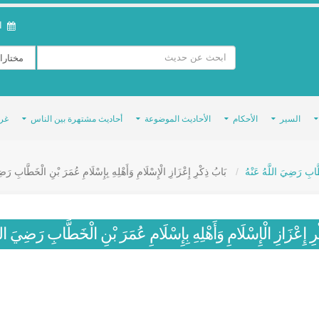
ال
السير
الأحكام
الأحاديث الموضوعة
أحاديث مشتهرة بين الناس
غر
َابِ رَضِيَ اللَّهُ عَنْهُ
بَابُ ذِكْرِ إِعْزَازِ الْإِسْلَامِ وَأَهْلِهِ بِإِسْلَامِ عُمَرَ بْنِ الْخَطَّابِ رَضِ
ِ إِعْزَازِ الْإِسْلَامِ وَأَهْلِهِ بِإِسْلَامِ عُمَرَ بْنِ الْخَطَّابِ رَضِيَ اللّ