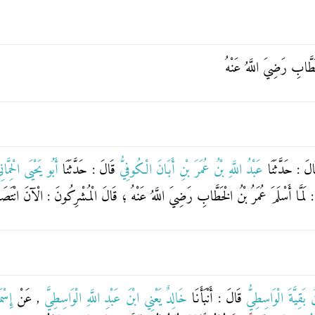
خَطَّابِ رَضِيَ اللَّهُ عَنْهُ
الَ : حَدَّثَنَا
عَبْدُ اللَّهِ بْنُ عُمَرَ بْنِ أَبَانَ الْكُوفِيُّ
قَالَ : حَدَّثَنَا
أَبُو يَحْيَى الْحِمَّان
 لَمَّا أَسْلَمَ عُمَرُ بْنُ الْخَطَّابِ رَضِيَ اللَّهُ عَنْهُ ؛ قَالَ الْمُشْرِكُونَ : الْآنَ انْتَصَف
بَقِيَّةَ الْوَاسِطِيُّ
قَالَ : أَنْبَأَنَا
خَالِدٌ يَعْنِي ابْنَ عَبْدِ اللَّهِ الْوَاسِطِيَّ
, عَنْ
إِسْ