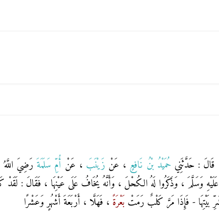
قَالَ : حَدَّثَنِي
حُمَيْدُ بْنُ نَافِعٍ
، عَنْ
زَيْنَبَ
، عَنْ
أُمِّ سَلَمَةَ
رَضِيَ اللَّهُ عَن
هُ عَلَيْهِ وَسَلَّمَ ، وَذَكَرُوا لَهُ الكُحْلَ ، وَأَنَّهُ يُخَافُ عَلَى عَيْنِهَا ، فَقَالَ : لَقَدْ 
ِّ بَيْتِهَا - فَإِذَا مَرَّ كَلْبٌ رَمَتْ
بَعْرَةً
، فَهَلَّا ، أَرْبَعَةَ أَشْهُرٍ وَعَشْرًا