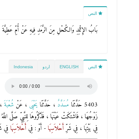
النص
بَابُ الإِثْمِدِ وَالكُحْلِ مِنَ الرَّمَدِ فِيهِ عَنْ أُمِّ عَطِيَّةَ
النص
ENGLISH
اردو
Indonesia
5403 حَدَّثَنَا
مُسَدَّدٌ
، حَدَّثَنَا
يَحْيَى
، عَنْ
شُعْبَةَ
، 
زَوْجُهَا ، فَاشْتَكَتْ عَيْنَهَا ، فَذَكَرُوهَا لِلنَّبِيِّ صَلَّى اللَّ
فِي بَيْتِهَا ، فِي شَرِّ
أَحْلاَسِهَا
- أَوْ : فِي
أَحْلاَسِهَا
فِي شَر