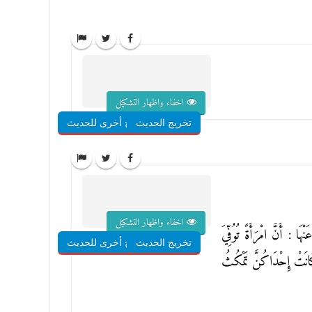
اخفاء واظهار التشكيل
تخريج الحديث
شروح أخرى للحديث
اخفاء واظهار التشكيل
ْهَا : أَنَّ امْرَأَةً تُوُفِّيَ
تخريج الحديث
شروح أخرى للحديث
كَانَتْ إِحْدَاكُنَّ تَمْكُثُ