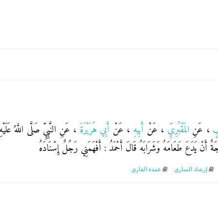
ْبٍ
، عَنِ
المَقْبُرِيِّ
، عَنْ
أَبِيهِ
، عَنْ
أَبِي هُرَيْرَةَ
، عَنِ النَّبِيِّ صَلَّى اللَّهُ عَلَي
َةٌ أَنْ يَدَعَ طَعَامَهُ وَشَرَابَهُ قَالَ أَحْمَدُ : أَفْهَمَنِي رَجُلٌ إِسْنَادَهُ
إرشاد الساري
عمدة القاري