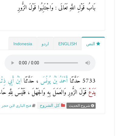
بَابُ قَوْلِ اللَّهِ تَعَالَى : وَاجْتَنِبُوا قَوْلَ الزُّورِ
النص
ENGLISH
اردو
Indonesia
5733 حَدَّثَنَا
أَحْمَدُ بْنُ يُونُسَ
، حَدَّثَنَا
ابْنُ أَبِي ذِئ
يَدَعْ
قَوْلَ الزُّورِ وَالعَمَلَ بِهِ وَالجَهْلَ ، فَلَيْسَ لِلَّهِ حَاج
كل الشروح
شروح الحديث
فتح الباري لابن حجر