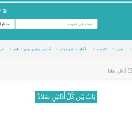
ال
السير
الأحكام
الأحاديث الموضوعة
أحاديث مشتهرة بين الناس
غر
لِّ أَذَانَيْنِ صَلَاةٌ
بَابُ بَيْنَ كُلِّ أَذَانَيْنِ صَلَاةٌ