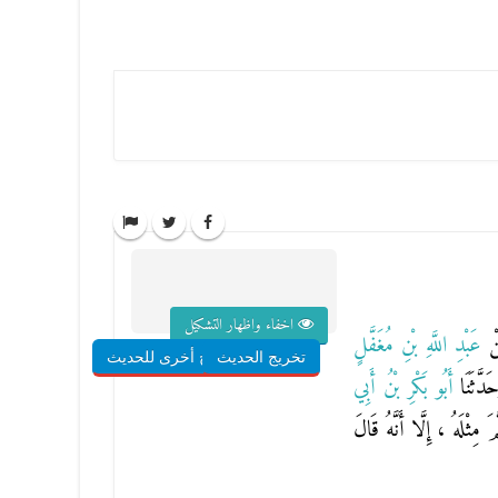
اخفاء واظهار التشكيل
نْ
عَبْدِ اللَّهِ بْنِ مُغَفَّلٍ
تخريج الحديث
شروح أخرى للحديث
َدَّثَنَا
أَبُو بَكْرِ بْنُ أَبِي
مَ مِثْلَهُ ، إِلَّا أَنَّهُ قَالَ