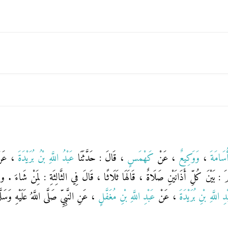
أُسَامَةَ
،
وَوَكِيعٌ
، عَنْ
كَهْمَسٍ
، قَالَ : حَدَّثَنَا
عَبْدُ اللَّهِ بْنُ بُرَيْدَةَ
، عَ
مَ : بَيْنَ كُلِّ أَذَانَيْنِ صَلَاةٌ ، قَالَهَا ثَلَاثًا ، قَالَ فِي الثَّالِثَةِ : لِمَنْ شَاءَ . وح
دِ اللَّهِ بْنِ بُرَيْدَةَ
، عَنْ
عَبْدِ اللَّهِ بْنِ مُغَفَّلٍ
، عَنِ النَّبِيِّ صَلَّى اللَّهُ عَلَيْهِ وَسَلَّ