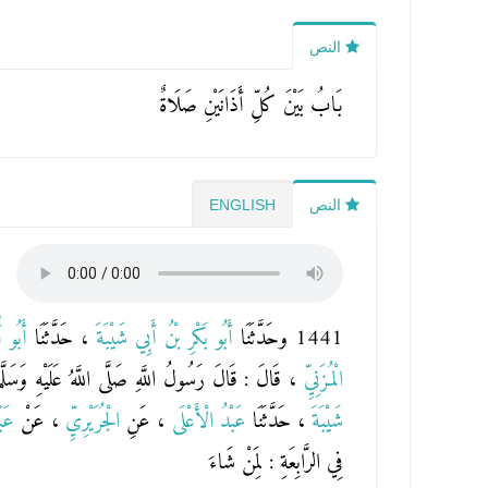
النص
بَابُ بَيْنَ كُلِّ أَذَانَيْنِ صَلَاةٌ
النص
ENGLISH
1441 وحَدَّثَنَا
أَبُو بَكْرِ بْنُ أَبِي شَيْبَةَ
، حَدَّثَنَا
أَبُو 
الْمُزَنِيِّ
، قَالَ : قَالَ رَسُولُ اللَّهِ صَلَّى اللَّهُ عَلَيْهِ وَسَلَّ
شَيْبَةَ
، حَدَّثَنَا
عَبْدُ الْأَعْلَى
، عَنِ
الْجُرَيْرِيِّ
، عَنْ
عَبْ
فِي الرَّابِعَةِ : لِمَنْ شَاءَ