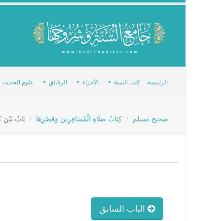
الرئيسية
كتب السنة
الأجزاء
الرقائق
علوم الحديث
صحيح مسلم
كِتَابُ صَلَاةِ الْمُسَافِرِينَ وَقَصْرِهَا
بَابُ بَيْنَ كُ
الباب السابق