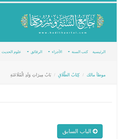
الرئيسية
كتب السنة
الأجزاء
الرقائق
علوم الحديث
موطأ مالك
كِتَابُ الطَّلَاقِ
بَابُ مِيرَاثِ وَلَدِ الْمُلَاعَنَةِ
الباب السابق