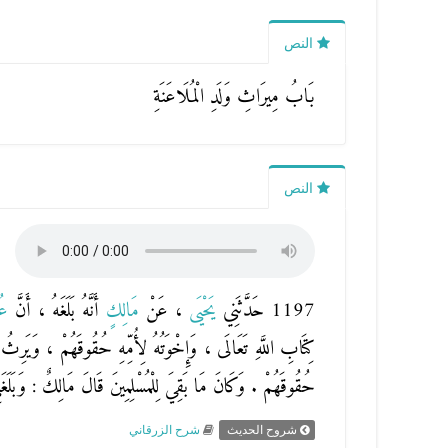
النص
بَابُ مِيرَاثِ وَلَدِ الْمُلَاعَنَةِ
النص
1197 حَدَّثَنِي
يَحْيَى
، عَنْ
مَالِكٍ
أَنَّهُ بَلَغَهُ ، أَنَّ
عُر
كِتَابِ اللَّهِ تَعَالَى ، وَإِخْوَتُهُ لِأُمِّهِ حُقُوقَهُمْ ، وَيَرِثُ 
حُقُوقَهُمْ . وَكَانَ مَا بَقِيَ لِلْمُسْلِمِينَ قَالَ مَالِكٌ : وَبَلَغَ
شروح الحديث
شرح الزرقاني