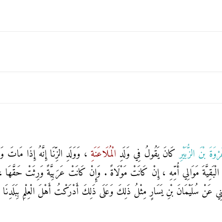
ْوَةَ بْنَ الزُّبَيْرِ
كَانَ يَقُولُ فِي وَلَدِ
الْمُلَاعَنَةِ
، وَوَلَدِ الزِّنَا إِنَّهُ إِذَا مَاتَ وَ
الْبَقِيَّةَ مَوَالِي أُمِّهِ ، إِنْ كَانَتْ مَوْلَاةً . وَإِنْ كَانَتْ عَرَبِيَّةً وَرِثَتْ حَقَّهَا ، 
نِي عَنْ سُلَيْمَانَ بْنِ يَسَارٍ مِثْلُ ذَلِكَ وَعَلَى ذَلِكَ أَدْرَكْتُ أَهْلَ الْعِلْمِ بِبَلَدِنَا