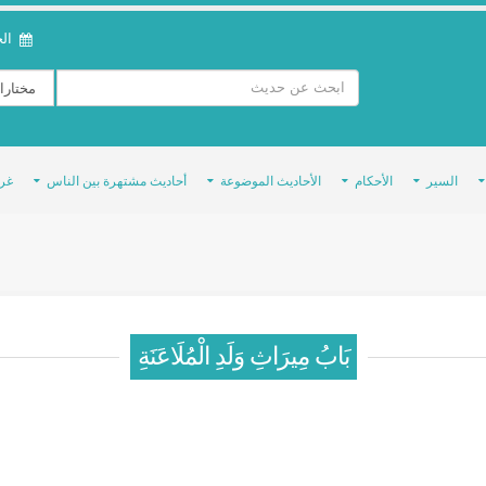
الخمي
السير
الأحكام
الأحاديث الموضوعة
أحاديث مشتهرة بين الناس
غر
بَابُ مِيرَاثِ وَلَدِ الْمُلَاعَنَةِ