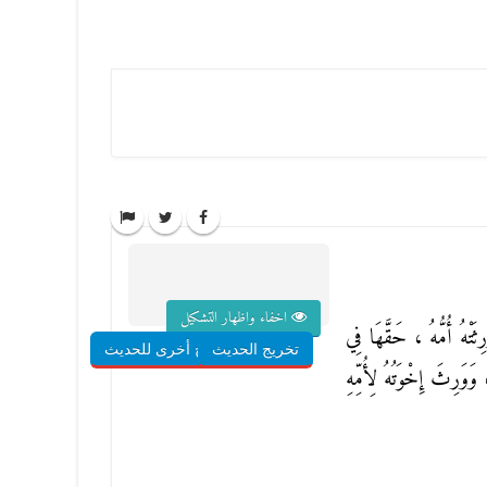
اخفاء واظهار التشكيل
رِثَتْهُ أُمُّهُ ، حَقَّهَا فِي
تخريج الحديث
شروح أخرى للحديث
وَوَرِثَ إِخْوَتُهُ لِأُمِّهِ