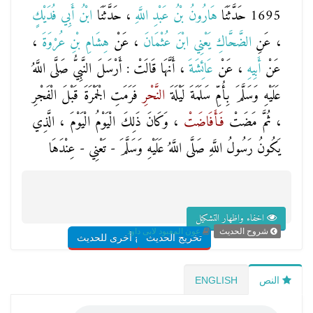
1695 حَدَّثَنَا
هَارُونُ بْنُ عَبْدِ اللَّهِ
، حَدَّثَنَا
ابْنُ أَبِي فُدَيْكٍ
، عَنِ
الضَّحَّاكِ يَعْنِي ابْنَ عُثْمَانَ
، عَنْ
هِشَامِ بْنِ عُرْوَةَ
،
عَنْ
أَبِيهِ
، عَنْ
عَائِشَةَ
، أَنَّهَا قَالَتْ : أَرْسَلَ النَّبِيُّ صَلَّى اللَّهُ
عَلَيْهِ وَسَلَّمَ بِأُمِّ سَلَمَةَ لَيْلَةَ
النَّحْرِ
فَرَمَتِ الْجَمْرَةَ قَبْلَ الْفَجْرِ
، ثُمَّ مَضَتْ
فَأَفَاضَتْ
، وَكَانَ ذَلِكَ الْيَوْمُ الْيَوْمَ ، الَّذِي
يَكُونُ رَسُولُ اللَّهِ صَلَّى اللَّهُ عَلَيْهِ وَسَلَّمَ - تَعْنِي - عِنْدَهَا
اخفاء واظهار التشكيل
شروح الحديث
عون المعبود لابى داود
تخريج الحديث
شروح أخرى للحديث
النص
ENGLISH