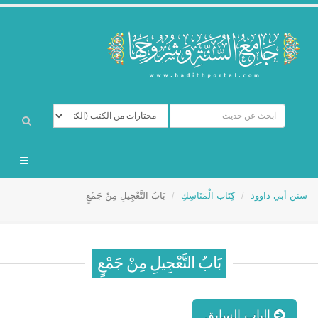
سنن أبي داوود
كِتَاب الْمَنَاسِكِ
بَابُ التَّعْجِيلِ مِنْ جَمْعٍ
بَابُ التَّعْجِيلِ مِنْ جَمْعٍ
الباب السابق