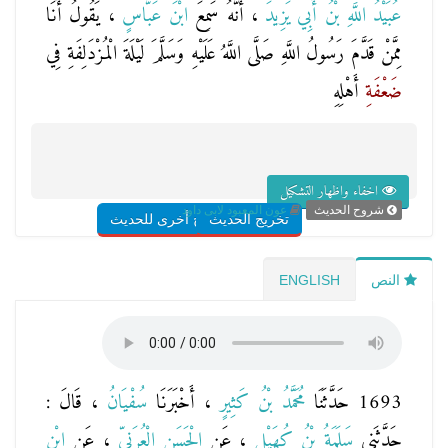
عُبَيْدُ اللَّهِ بْنُ أَبِي يَزِيدَ
، أَنَّهُ سَمِعَ
ابْنَ عَبَّاسٍ
، يَقُولُ أَنَا
مِمَّنْ قَدَّمَ رَسُولُ اللَّهِ صَلَّى اللَّهُ عَلَيْهِ وَسَلَّمَ لَيْلَةَ الْمُزْدَلِفَةِ فِي
ضَعْفَةِ
أَهْلِهِ
اخفاء واظهار التشكيل
شروح الحديث
عون المعبود لابى داود
تخريج الحديث
شروح أخرى للحديث
النص
ENGLISH
1693 حَدَّثَنَا
مُحَمَّدُ بْنُ كَثِيرٍ
، أَخْبَرَنَا
سُفْيَانُ
، قَالَ :
حَدَّثَنِي
سَلَمَةُ بْنُ كُهَيْلٍ
، عَنِ
الْحَسَنِ الْعُرَنِيِّ
، عَنِ
ابْنِ