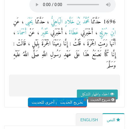
1696 حَدَّثَنَا
مُحَمَّدُ بْنُ خَلَّادٍ الْبَاهِلِيُّ
، حَدَّثَنَا
يَحْيَى
، عَنِ
ابْنِ جُرَيْجٍ
، أَخْبَرَنِي
عَطَاءٌ
، أَخْبَرَنِي
مُخْبِرٌ
، عَنْ
أَسْمَاءَ
،
أَنَّهَا رَمَتِ الْجَمْرَةَ ، قُلْتُ : إِنَّا رَمَيْنَا الْجَمْرَةَ بِلَيْلٍ ، قَالَتْ :
إِنَّا كُنَّا نَصْنَعُ هَذَا عَلَى عَهْدِ رَسُولِ اللَّهِ صَلَّى اللَّهُ عَلَيْهِ
وَسَلَّمَ
اخفاء واظهار التشكيل
شروح الحديث
عون المعبود لابى داود
تخريج الحديث
شروح أخرى للحديث
النص
ENGLISH