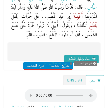
عَبَّاسٍ
، قَالَ : قَدَّمَنَا رَسُولُ اللَّهِ صَلَّى اللَّهُ عَلَيْهِ وَسَلَّمَ لَيْلَةَ
الْمُزْدَلِفَةِ
أُغَيْلِمَةَ
بَنِي عَبْدِ الْمُطَّلِبِ ، عَلَى حُمُرَاتٍ فَجَعَلَ
يَلْطَخُ
أَفْخَاذَنَا ، وَيَقُولُ : أُبَيْنِيَّ لَا تَرْمُوا الْجَمْرَةَ حَتَّى تَطْلُعَ
الشَّمْسُ . قَالَ أَبُو دَاوُدَ : اللَّطْخُ : الضَّرْبُ اللَّيِّنُ
اخفاء واظهار التشكيل
شروح الحديث
عون المعبود لابى داود
تخريج الحديث
شروح أخرى للحديث
النص
ENGLISH