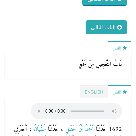
الباب التالي
النص
بَابُ التَّعْجِيلِ مِنْ جَمْعٍ
النص
ENGLISH
1692 حَدَّثَنَا
أَحْمَدُ بْنُ حَنْبَلٍ
، حَدَّثَنَا
سُفْيَانُ
، أَخْبَرَنِي