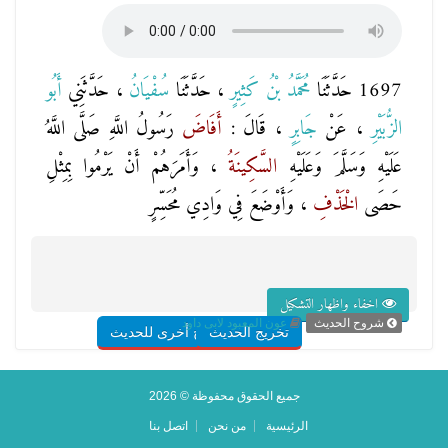
1697 حَدَّثَنَا
مُحَمَّدُ بْنُ كَثِيرٍ
، حَدَّثَنَا
سُفْيَانُ
، حَدَّثَنِي
أَبُو
الزُّبَيْرِ
، عَنْ
جَابِرٍ
، قَالَ :
أَفَاضَ
رَسُولُ اللَّهِ صَلَّى اللَّهُ
عَلَيْهِ وَسَلَّمَ وَعَلَيْهِ
السَّكِينَةُ
، وَأَمَرَهُمْ أَنْ يَرْمُوا بِمِثْلِ
حَصَى
الْخَذْفِ
، وَأَوْضَعَ فِي وَادِي مُحَسِّرٍ
اخفاء واظهار التشكيل
شروح الحديث
عون المعبود لابى داود
تخريج الحديث
شروح أخرى للحديث
جميع الحقوق محفوظة © 2026
الرئيسية
من نحن
اتصل بنا