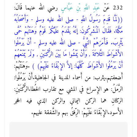
232 عَنْ
عَبْدِ اللَّهِ بْنِ عَبَّاسٍ
رضي الله عنهما قَالَ:
(
(لَمَّا قَدِمَ رَسُولُ اللَّهِ - صلى الله عليه وسلم - وَأَصْحَابُهُ
مَكَّةَ. فَقَالَ الْمُشْرِكُونَ: إنَّهُ يَقْدَمُ عَلَيْكُمْ قَوْمٌ وَهَنَتْهُمْ حُمَّى
يَثْرِبَ. فَأَمَرَهُمْ النَّبِيُّ - صلى الله عليه وسلم - أَنْ يَرْمُلُوا
الأَشْوَاطَ الثَّلاثَةَ , وَأَنْ يَمْشُوا مَا بَيْنَ الرُّكْنَيْنِ , وَلَمْ يَمْنَعْهُمْ
أَنْ يَرْمُلُوا الأَشْوَاطَ كُلَّهَا: إلاَّ الإِبْقَاءُ عَلَيْهِمْ)
)
.وَهَنَتْهُمْ:
أَضعفتهم.يثرب: من أَسماء المدينة في الجاهليةِ.أَنْ يَرْمُلُوا:
الرَّمَلُ: هو الإِسراع في المشي مع تقارب الخُطا.الرُّكْنَيْنِ:
الركنانِ هما الركن اليماني والركن الذي فيه الحجر
الأَسود.الإِبْقَاءُ عَلَيْهِمْ: الرِّفقُ بهم والشَّفقة عليهم.