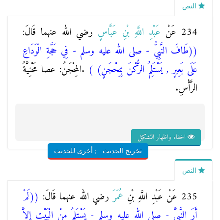
النص
234 عَنْ
عَبْدِ اللَّهِ بْنِ عَبَّاسٍ
رضي الله عنهما قَالَ:
(
(طَافَ النَّبِيُّ - صلى الله عليه وسلم - فِي حَجَّةِ الْوَدَاعِ
عَلَى بَعِيرٍ , يَسْتَلِمُ الرُّكْنَ بِمِحْجَنٍ)
)
.المِحْجَنُ: عصا مَحْنِيَّةُ
الرَّأْسِ.
اخفاء واظهار التشكيل
تخريج الحديث
شروح أخرى للحديث
النص
235 عَنْ عَبْدِ اللَّهِ بْنِ
عُمَرَ
رضي الله عنهما قَالَ:
(
(لَمْ
أَرَ النَّبيَّ - صلى الله عليه وسلم - يَسْتَلِمُ مِنْ الْبَيْتِ إلاَّ