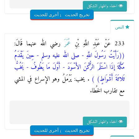
اخفاء واظهار التشكيل
تخريج الحديث
شروح أخرى للحديث
النص
233 عَنْ عَبْدِ اللَّهِ بْنِ
عُمَرَ
رضي الله عنهما قَالَ:
(
(رَأَيْتُ رَسُولَ اللَّهِ - صلى الله عليه وسلم - حِينَ يَقْدَمُ
مَكَّةَ إذَا اسْتَلَمَ الرُّكْنَ الأَسْوَدَ - أَوَّلَ مَا يَطُوفُ - يَخُبُّ
ثَلاثَةَ أَشْوَاطٍ)
)
. يخب: يَرْمَلُ وهو الإِسراع في المشي
مع تقارب الخُطا.
اخفاء واظهار التشكيل
تخريج الحديث
شروح أخرى للحديث