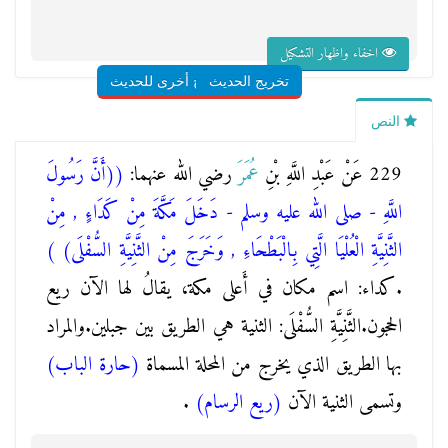
اخفاء واظهار التشكيل
تخريج الحديث
شروح أخرى للحديث
النص
229 عَنْ عَبْدِ اللَّهِ بْنِ
عُمَرَ
رضي الله عنهما:
(
(أَنَّ رَسُولَ
اللَّهِ - صلى الله عليه وسلم - دَخَلَ مَكَّةَ مِنْ كَدَاءٍ , مِنْ
الثَّنِيَّةِ الْعُلْيَا الَّتِي بِالْبَطْحَاءِ , وَخَرَجَ مِنْ الثَّنِيَّةِ السُّفْلَى)
)
.كداء: اسم مكان في أَعلى مكة، يقالُ لها الآن ريع
الحجون.الثَّنِيَّةِ السُّفْلَى: الثنية هي الطريق بين جبلين.والمراد
بها الطريق الذي يخرج من المحلة المسماة
(حارة الباب)
وتسمى الثنية الآن
(ريع الرسام)
.