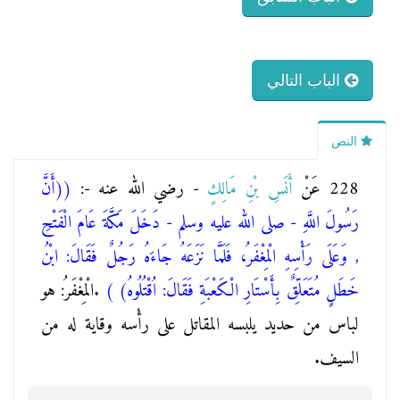
الباب التالي
النص
228 عَنْ
أَنَسِ بْنِ مَالِكٍ
- رضي الله عنه -:
(
(أَنَّ
رَسُولَ اللَّهِ - صلى الله عليه وسلم - دَخَلَ مَكَّةَ عَامَ الْفَتْحِ
, وَعَلَى رَأْسِهِ الْمِغْفَرُ، فَلَمَّا نَزَعَهُ جَاءَهُ رَجُلٌ فَقَالَ: ابْنُ
خَطَلٍ مُتَعَلِّقٌ بِأَسْتَارِ الْكَعْبَةِ فَقَالَ: اُقْتُلُوهُ)
)
.الْمِغْفَرُ: هو
لباس من حديد يلبسه المقاتل على رأْسه وقاية له من
السيف.