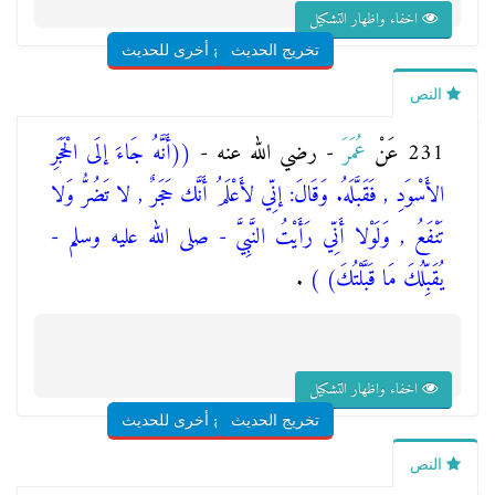
اخفاء واظهار التشكيل
تخريج الحديث
شروح أخرى للحديث
النص
231 عَنْ
عُمَرَ
- رضي الله عنه -
(
(أَنَّهُ جَاءَ إلَى الْحَجَرِ
الأَسْوَدِ , فَقَبَّلَهُ. وَقَالَ: إنِّي لأَعْلَمُ أَنَّك حَجَرٌ , لا تَضُرُّ وَلا
تَنْفَعُ , وَلَوْلا أَنِّي رَأَيْتُ النَّبِيَّ - صلى الله عليه وسلم -
يُقَبِّلُكَ مَا قَبَّلْتُكَ)
)
.
اخفاء واظهار التشكيل
تخريج الحديث
شروح أخرى للحديث
النص