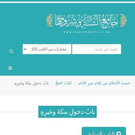
عمدة الأحكام من كلام خير الأنام
كتابُ الحجِّ
بابُ دخولِ مكةَ وغيرِهِ
بابُ دخولِ مكةَ وغيرِهِ
الباب السابق