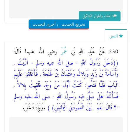
اخفاء واظهار التشكيل
تخريج الحديث
شروح أخرى للحديث
النص
230 عَنْ عَبْدِ اللَّهِ بْنِ
عُمَرَ
رضي الله عنهما قَالَ:
(
(دَخَلَ رَسُولُ اللَّهِ - صلى الله عليه وسلم - الْبَيْتَ ,
وَأُسَامَةُ بْنُ زَيْدٍ وَبِلالٌ وَعُثْمَانُ بْنُ طَلْحَةَ , فَأَغْلَقُوا عَلَيْهِمْ
الْبَابَ فَلَمَّا فَتَحُوا: كُنْتُ أَوَّلَ مَنْ وَلَجَ. فَلَقِيتُ بِلالاً ,
فَسَأَلَتْهُ: هَلْ صَلَّى فِيهِ رَسُولُ اللَّهِ - صلى الله عليه وسلم
-؟ قَالَ: نَعَمْ , بَيْنَ الْعَمُودَيْنِ الْيَمَانِيَيْنِ)
)
.وَلَجَ: دَخَلَ.