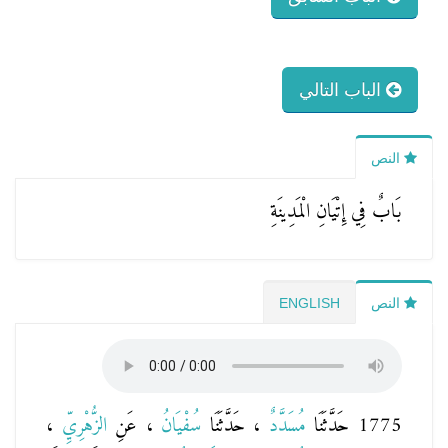
الباب التالي
النص
بَابٌ فِي إِتْيَانِ الْمَدِينَةِ
النص
ENGLISH
1775 حَدَّثَنَا
مُسَدَّدٌ
، حَدَّثَنَا
سُفْيَانُ
، عَنِ
الزُّهْرِيِّ
،