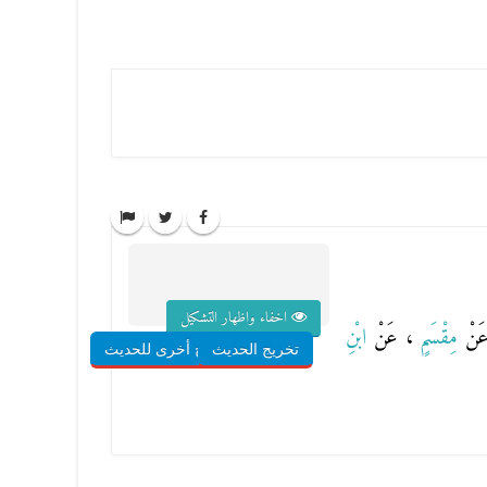
اخفاء واظهار التشكيل
َنْ
مِقْسَمٍ
، عَنْ
ابْنِ
تخريج الحديث
شروح أخرى للحديث