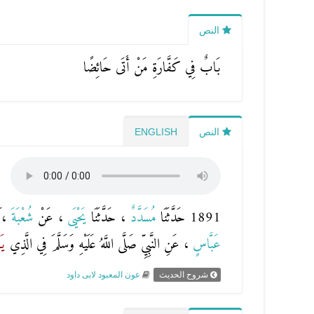
النص
بَابٌ فِي كَفَّارَةِ مَنْ أَتَى حَائِضًا
النص
ENGLISH
1891 حَدَّثَنَا
مُسَدَّدٌ
، حَدَّثَنَا
يَحْيَى
، عَنْ
شُعْبَةَ
، 
عَبَّاسٍ
، عَنِ النَّبِيِّ صَلَّى اللَّهُ عَلَيْهِ وَسَلَّمَ فِي الَّذِي
يَ
شروح الحديث
عون المعبود لابى داود