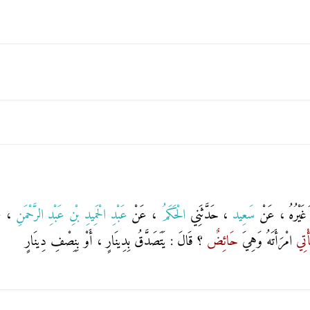
َغَيْرُهُ ، عَنْ
سَعِيد
، حَدَّثَنِي
الْحَكَمُ
، عَنْ
عَبْدِ الْحَمِيدِ بْنِ عَبْدِ الرَّحْمَنِ
، ع
أْتِي
امْرَأَتَهُ وَهِيَ
حَائِضٌ
؟ قَالَ : يَتَصَدَّقُ بِدِينَارٍ ، أَوْ بِنِصْفِ دِينَارٍ