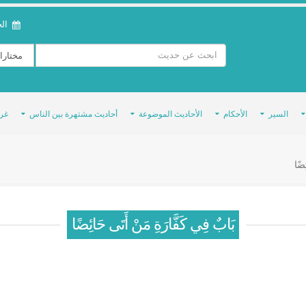
الخمي
السير
الأحكام
الأحاديث الموضوعة
أحاديث مشتهرة بين الناس
غر
ِضًا
بَابٌ فِي كَفَّارَةِ مَنْ أَتَى حَائِضًا