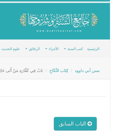
الرئيسية
كتب السنة
الأجزاء
الرقائق
علوم الحديث
سنن أبي داوود
كِتَاب النِّكَاحِ
بَابٌ فِي كَفَّارَةِ مَنْ أَتَى حَائ
الباب السابق