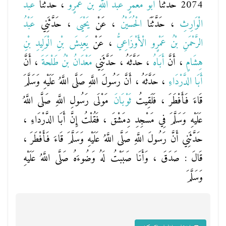
2074 حَدَّثَنَا
أَبُو مَعْمَرٍ عَبْدُ اللَّهِ بْنُ عَمْرٍو
، حَدَّثَنَا
عَبْدُ
الْوَارِثِ
، حَدَّثَنَا
الْحُسَيْنُ
، عَنْ
يَحْيَى
، حَدَّثَنِي
عَبْدُ
الرَّحْمَنِ بْنُ عَمْرٍو الْأَوْزَاعِيُّ
، عَنْ
يَعِيشَ بْنِ الْوَلِيدِ بْنِ
هِشَامٍ
، أَنَّ
أَبَاهُ
، حَدَّثَهُ ، حَدَّثَنِي
مَعْدَانُ بْنُ طَلْحَةَ
، أَنَّ
أَبَا الدَّرْدَاءِ
، حَدَّثَهُ ، أَنَّ رَسُولَ اللَّهِ صَلَّى اللَّهُ عَلَيْهِ وَسَلَّمَ
قَاءَ فَأَفْطَرَ ، فَلَقِيتُ
ثَوْبَانَ
مَوْلَى رَسُولِ اللَّهِ صَلَّى اللَّهُ
عَلَيْهِ وَسَلَّمَ فِي مَسْجِدِ دِمَشْقَ ، فَقُلْتُ إِنَّ أَبَا الدَّرْدَاءِ ،
حَدَّثَنِي أَنَّ رَسُولَ اللَّهِ صَلَّى اللَّهُ عَلَيْهِ وَسَلَّمَ قَاءَ فَأَفْطَرَ ،
قَالَ : صَدَقَ ، وَأَنَا صَبَبْتُ لَهُ وَضُوءَهُ صَلَّى اللَّهُ عَلَيْهِ
وَسَلَّمَ