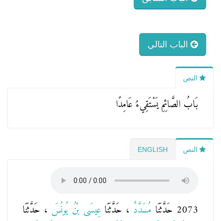
الباب التالي
النص
بَابُ الصَّائِمِ يَسْتَقِيءُ عَامِدًا
النص
ENGLISH
2073 حَدَّثَنَا
مُسَدَّدٌ
، حَدَّثَنَا
عِيسَى بْنُ يُونُسَ
، حَدَّثَنَا