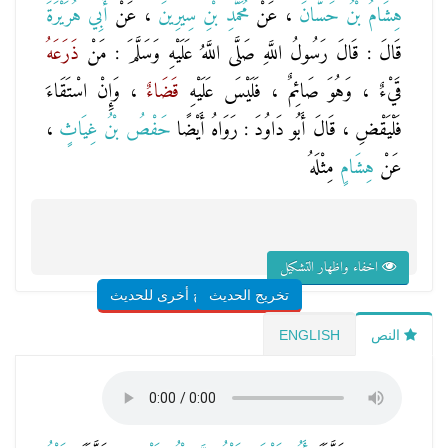
هِشَامُ بْنُ حَسَّانَ
، عَنْ
مُحَمَّدِ بْنِ سِيرِينَ
، عَنْ
أَبِي هُرَيْرَةَ
قَالَ : قَالَ رَسُولُ اللَّهِ صَلَّى اللَّهُ عَلَيْهِ وَسَلَّمَ : مَنْ
ذَرَعَهُ
قَيْءٌ ، وَهُوَ صَائِمٌ ، فَلَيْسَ عَلَيْهِ
قَضَاءٌ
، وَإِنْ اسْتَقَاءَ
فَلْيَقْضِ ، قَالَ أَبُو دَاوُدَ : رَوَاهُ أَيْضًا
حَفْصُ بْنُ غِيَاثٍ
،
عَنْ
هِشَامٍ
مِثْلَهُ
اخفاء واظهار التشكيل
تخريج الحديث
شروح أخرى للحديث
النص
ENGLISH