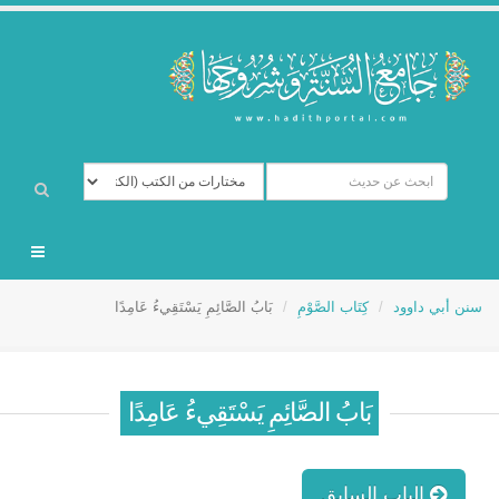
سنن أبي داوود
كِتَاب الصَّوْمِ
بَابُ الصَّائِمِ يَسْتَقِيءُ عَامِدًا
بَابُ الصَّائِمِ يَسْتَقِيءُ عَامِدًا
الباب السابق