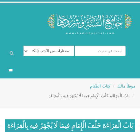
موطأ مالك
كِتَابُ الصِّيَامِ
بَابُ الْقِرَاءَةِ خَلْفَ الْإِمَامِ فِيمَا لَا يُجْهَرُ فِيهِ بِالْقِرَاءَةِ
بَابُ الْقِرَاءَةِ خَلْفَ الْإِمَامِ فِيمَا لَا يُجْهَرُ فِيهِ بِالْقِرَاءَةِ