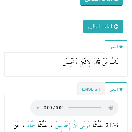
الباب التالي
النص
بَابُ مَنْ قَالَ الِاثْنَيْنِ وَالْخَمِيسَ
النص
ENGLISH
2136 حَدَّثَنَا
مُوسَى بْنُ إِسْمَاعِيلَ
، حَدَّثَنَا
حَمَّادٌ
، عَنْ