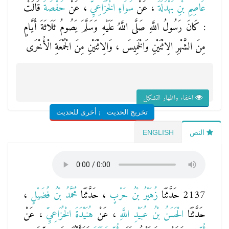
عَاصِمِ بْنِ بَهْدَلَةَ
، عَنْ
سَوَاءٍ الْخُزَاعِيِّ
، عَنْ
حَفْصَةَ
قَالَتْ
: كَانَ رَسُولُ اللَّهِ صَلَّى اللَّهُ عَلَيْهِ وَسَلَّمَ يَصُومُ ثَلَاثَةَ أَيَّامٍ
مِنَ الشَّهْرِ الِاثْنَيْنِ وَالْخَمِيسَ ، وَالِاثْنَيْنِ مِنَ الْجُمْعَةِ الْأُخْرَى
اخفاء واظهار التشكيل
تخريج الحديث
شروح أخرى للحديث
النص
ENGLISH
2137 حَدَّثَنَا
زُهَيْرُ بْنُ حَرْبٍ
، حَدَّثَنَا
مُحَمَّدُ بْنُ فُضَيْلٍ
،
حَدَّثَنَا
الْحَسَنُ بْنُ عُبَيْدِ اللَّهِ
، عَنْ
هُنَيْدَةَ الْخُزَاعِيِّ
، عَنْ