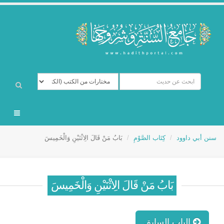
سنن أبي داوود
كِتَاب الصَّوْمِ
بَابُ مَنْ قَالَ الِاثْنَيْنِ وَالْخَمِيسَ
بَابُ مَنْ قَالَ الِاثْنَيْنِ وَالْخَمِيسَ
الباب السابق