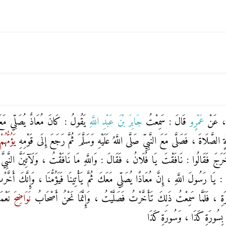
، عَنْ
عَمْرٍو
قَالَ : سَمِعْتُ
جَابِرَ بْنَ عَبْدِ اللَّهِ
يَقُولُ : كَانَ مُعَاذٌ يُصَلِّي مَعَ الن
 الصَّلَاةَ ، فَصَلَّى مَعَ النَّبِيِّ صَلَّى اللَّهُ عَلَيْهِ وَسَلَّمَ ثُمَّ رَجَعَ إِلَى قَوْمِهِ
يَؤُمُّهُ
رَجَ فَقَالُوا : نَافَقْتَ يَا فُلَانُ ، فَقَالَ : وَاللَّهِ مَا نَافَقْتُ ، وَلَآتِيَنَّ النَّبِيَّ صَل
لَ : يَا رَسُولَ اللَّهِ ، إِنَّ مُعَاذًا يُصَلِّي مَعَكَ ثُمَّ يَأْتِينَا فَيَؤُمُّنَا ، وَإِنَّكَ أَخَّ
رَةِ
، فَلَمَّا سَمِعْتُ ذَلِكَ تَأَخَّرْتُ فَصَلَّيْتُ ، وَإِنَّمَا نَحْنُ أَصْحَابُ
نَوَاضِحَ
نَعْم
ْ بِسُورَةِ كَذَا ، وَسُورَةِ كَذَا