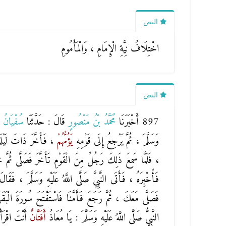
النص
اخْتِلَافُ نِيَّةِ الْإِمَامِ ، وَالْمَأْمُومِ
النص
897 أَخْبَرَنَا
مُحَمَّدُ بْنُ مَنْصُورٍ
قَالَ : حَدَّثَنَا
سُفْيَانُ
وَسَلَّمَ ، ثُمَّ يَرْجِعُ إِلَى قَوْمِهِ
يَؤُمُّهُمْ
، فَأَخَّرَ ذَاتَ لَيْلَةٍ
، فَلَمَّا سَمِعَ ذَلِكَ رَجُلٌ مِنَ الْقَوْمِ تَأَخَّرَ فَصَلَّى ثُمَّ خَ
فَأُخْبِرَهُ ، فَأَتَى النَّبِيَّ صَلَّى اللَّهُ عَلَيْهِ وَسَلَّمَ ، فَقَا
فَصَلَّى مَعَكَ ، ثُمَّ رَجَعَ فَأَمَّنَا فَاسْتَفْتَحَ سُورَةَ
الْبَقَ
النَّبِيُّ صَلَّى اللَّهُ عَلَيْهِ وَسَلَّمَ : يَا مُعَاذُ
أَفَتَّانٌ
أَنْتَ اقْرَأ