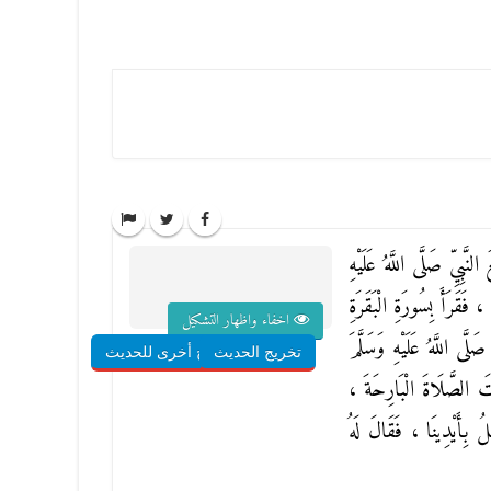
َّبِيِّ صَلَّى اللَّهُ عَلَيْهِ
مْ
، فَقَرَأَ بِسُورَةِ
الْبَقَرَةِ
اخفاء واظهار التشكيل
َّى اللَّهُ عَلَيْهِ وَسَلَّمَ
تخريج الحديث
شروح أخرى للحديث
رْتَ الصَّلَاةَ الْبَارِحَةَ ،
َلُ بِأَيْدِينَا ، فَقَالَ لَهُ