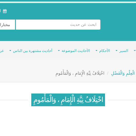
ال
السير
الأحكام
الأحاديث الموضوعة
أحاديث مشتهرة بين الناس
غر
 الْعِلْمِ وَالْفَضْلِ
اخْتِلَافُ نِيَّةِ الْإِمَامِ ، وَالْمَأْمُومِ
اخْتِلَافُ نِيَّةِ الْإِمَامِ ، وَالْمَأْمُومِ