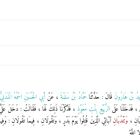
ِيدُ بْنُ هَارُونَ
قَالَ : حَدَّثَنَا
حَمَّادُ بْنُ سَلَمَةَ
، عَنْ
أَبِي الْحُسَيْنِ اسْمُهُ الْمَدَنِيّ
َ ، فَدَخَلْنَا عَلَى
الرُّبَيِّعِ بِنْتِ مُعَوِّذٍ
، فَذَكَرْنَا ذَلِكَ لَهَا ، فَقَالَتْ : دَخَلَ عَلَيَّ 
َيَانِ ،
وَتَنْدُبَانِ
آبَائِي الَّذِينَ قُتِلُوا يَوْمَ بَدْرٍ ، وَتَقُولَانِ ، فِيمَا تَقُولَانِ : وَفِينَ
 اللَّهُ