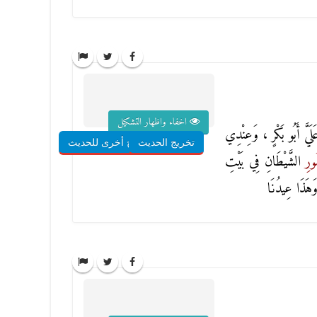
اخفاء واظهار التشكيل
يَّ أَبُو بَكْرٍ ، وَعِنْدِي
تخريج الحديث
شروح أخرى للحديث
ْمُورِ
الشَّيْطَانِ فِي بَيْتِ
 وَهَذَا عِيدُنَا