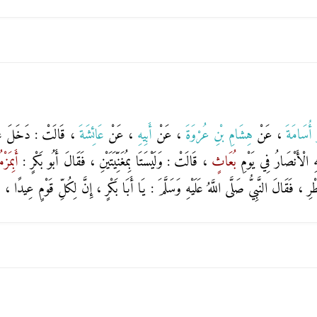
و أُسَامَةَ
، عَنْ
هِشَامِ بْنِ عُرْوَةَ
، عَنْ
أَبِيهِ
، عَنْ
عَائِشَةَ
، قَالَتْ : دَخَلَ عَلَ
هِ الْأَنْصَارُ فِي يَوْمِ
بُعَاثٍ
، قَالَتْ : وَلَيْسَتَا بِمُغَنِّيَتَيْنِ ، فَقَالَ أَبُو بَكْرٍ :
أَبِمَز
طْرِ ، فَقَالَ النَّبِيُّ صَلَّى اللَّهُ عَلَيْهِ وَسَلَّمَ : يَا أَبَا بَكْرٍ ، إِنَّ لِكُلِّ قَوْمٍ عِيدًا ،