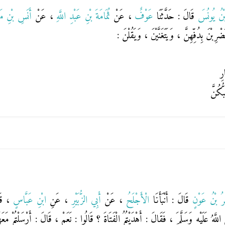
نُ يُونُسَ
قَالَ : حَدَّثَنَا
عَوْفٌ
، عَنْ
ثُمَامَةَ بْنِ عَبْدِ اللَّهِ
، عَنْ
أَنَسِ بْنِ م
َضْرِبْنَ بِدُفِّهِنَّ ، وَيَتَغَنَّيْنَ ، وَيَقُلْنَ :
رِ
ُّكُنَّ
رُ بْنُ عَوْنٍ
قَالَ : أَنْبَأَنَا
الْأَجْلَحُ
، عَنْ
أَبِي الزُّبَيْرِ
، عَنِ
ابْنِ عَبَّاسٍ
، قَ
لَّهُ عَلَيْهِ وَسَلَّمَ ، فَقَالَ : أَهْدَيْتُمُ الْفَتَاةَ ؟ قَالُوا : نَعَمْ ، قَالَ : أَرْسَلْتُمْ مَع