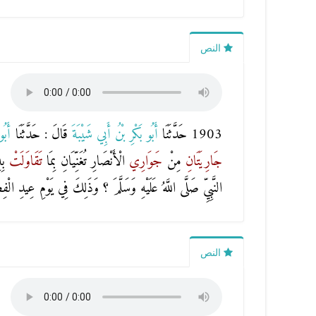
النص
1903 حَدَّثَنَا
أَبُو بَكْرِ بْنُ أَبِي شَيْبَةَ
قَالَ : حَدَّثَنَا
أَبُ
جَارِيَتَانِ
مِنْ
جَوَارِي
الْأَنْصَارِ تُغَنِّيَانِ بِمَا
تَقَاوَلَتْ
بِ
النَّبِيِّ صَلَّى اللَّهُ عَلَيْهِ وَسَلَّمَ ؟ وَذَلِكَ فِي يَوْمِ عِيدِ الْفِ
النص