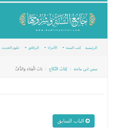
الرئيسية
كتب السنة
الأجزاء
الرقائق
علوم الحديث
سنن ابن ماجة
كِتَابُ النِّكَاحِ
بَابُ الْغِنَاءِ وَالدُّفِّ
الباب السابق