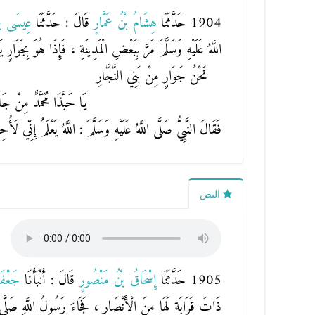
1904 حَدَّثَنَا
هِشَامُ بْنُ عَمَّارٍ
قَالَ : حَدَّثَنَا
عِيسَى بْ
اللَّهُ عَلَيْهِ وَسَلَّمَ مَرَّ بِبَعْضِ الْمَدِينَةِ ، فَإِذَا هُوَ بِجَوَارٍ ي
نَحْنُ جَوَارٍ مِنْ بَنِي النَّجَّارِ
يَا حَبَّذَا مُحَمَّدٌ مِنْ جَا
فَقَالَ النَّبِيُّ صَلَّى اللَّهُ عَلَيْهِ وَسَلَّمَ : اللَّهُ يَعْلَمُ إِنِّي لَأُحِب
النص
1905 حَدَّثَنَا
إِسْحَاقُ بْنُ مَنْصُورٍ
قَالَ : أَنْبَأَنَا
جَعْفَ
ذَاتَ قَرَابَةٍ لَهَا مِنَ الْأَنْصَارِ ، فَجَاءَ رَسُولُ اللَّهِ صَلَّى ال