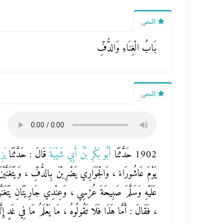
النص
بَابُ الْغِنَاءِ وَالدُّفِّ
النص
1902 حَدَّثَنَا
أَبُو بَكْرِ بْنُ أَبِي شَيْبَةَ
قَالَ : حَدَّثَنَا
يَز
يَوْمَ عَاشُورَاءَ ، وَالْجَوَارِي يَضْرِبْنَ بِالدُّفِّ ، وَيَتَغَنَّيْن
عَلَيْهِ وَسَلَّمَ صَبِيحَةَ عُرْسِي ، وَعِنْدِي جَارِيَتَانِ يَتَغَنّ
، فَقَالَ : أَمَّا هَذَا فَلَا تَقُولُوهُ ، مَا يَعْلَمُ مَا فِي غَدٍ إِلَّا