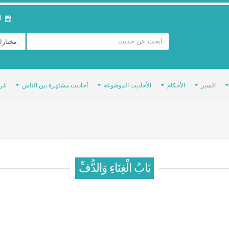
ال
السير
الأحكام
الأحاديث الموضوعة
أحاديث مشتهرة بين الناس
غر
بَابُ الْغِنَاءِ وَالدُّفِّ