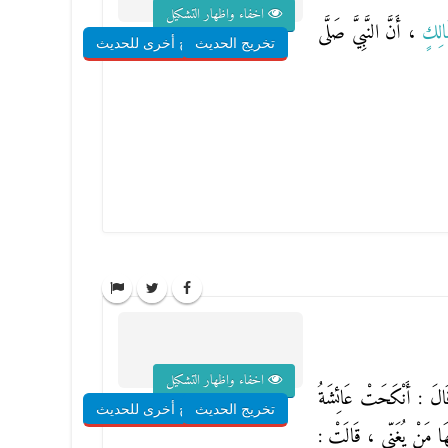
اخفاء واظهار التشكيل
َالِكٍ
، أَنَّ النَّبِيَّ صَلَّى
تخريج الحديث
شروح أخرى للحديث
اخفاء واظهار التشكيل
الَ : أَنْكَحَتْ عَائِشَةُ
تخريج الحديث
شروح أخرى للحديث
َهَا مَنْ يُغَنِّي ، قَالَتْ :