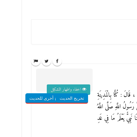
اخفاء واظهار التشكيل
ُ
، قَالَ : كُنَّا بِالْمَدِينَةِ
تخريج الحديث
شروح أخرى للحديث
رَسُولُ اللَّهِ صَلَّى اللَّهُ
ا نَبِيٌّ يَعْلَمُ مَا فِي غَدِ