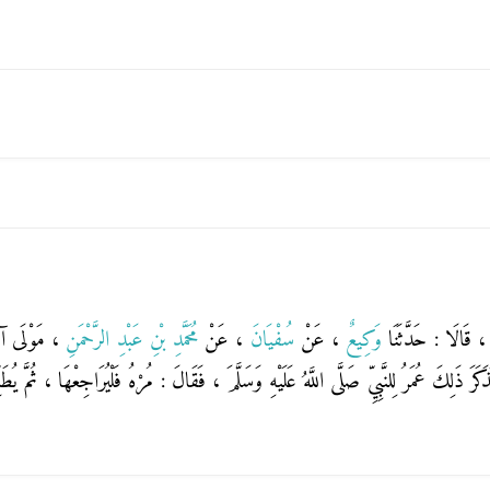
ٍ
، قَالَا : حَدَّثَنَا
وَكِيعٌ
، عَنْ
سُفْيَانَ
، عَنْ
مُحَمَّدِ بْنِ عَبْدِ الرَّحْمَنِ
، مَوْلَى آ
كَرَ ذَلِكَ عُمَرُ لِلنَّبِيِّ صَلَّى اللَّهُ عَلَيْهِ وَسَلَّمَ ، فَقَالَ : مُرْهُ فَلْيُرَاجِعْهَا ، ثُمَّ يُ