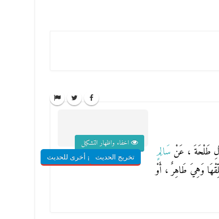
اخفاء واظهار التشكيل
لِ طَلْحَةَ ، عَنْ
سَالِمٍ
تخريج الحديث
شروح أخرى للحديث
طَلِّقْهَا وَهِيَ طَاهِرٌ ، أَوْ