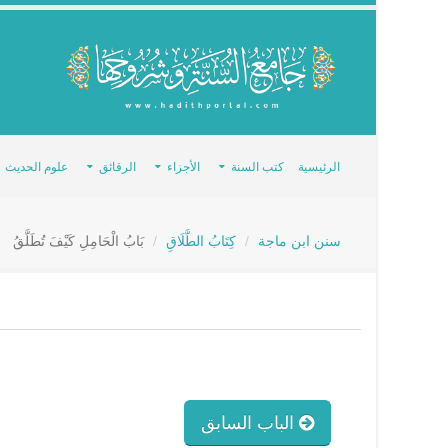
الرئيسية
كتب السنة
الأجزاء
الرقائق
علوم الحديث
سنن ابن ماجة
كِتَابُ الطَّلَاقِ
بَابُ الْحَامِلِ كَيْفَ تُطَلَّقُ
الباب السابق