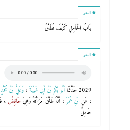
النص
بَابُ الْحَامِلِ كَيْفَ تُطَلَّقُ
النص
2029 حَدَّثَنَا
أَبُو بَكْرِ بْنُ أَبِي شَيْبَةَ
،
وَعَلِيُّ بْنُ مُحَمَّد
، عَنِ
ابْنِ عُمَرَ
، أَنَّهُ طَلَّقَ امْرَأَتَهُ وَهِيَ
حَائِضٌ
، فَذَ
حَامِلٌ