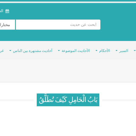
الخمي
السير
الأحكام
الأحاديث الموضوعة
أحاديث مشتهرة بين الناس
غر
بَابُ الْحَامِلِ كَيْفَ تُطَلَّقُ