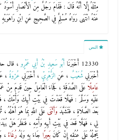
مِثْلَهُ إِلَّا أَنَّهُ قَالَ : فَقَامَ رَجُلٌ مِنَ الْأَنْصَارِ أَسْوَد
عَنْهُ انْتَهَى رَوَاهُ مُسْلِمٌ فِي الصَّحِيحِ عَنِ ابْنِ رَاهَوَيْه
النص
12330 أَخْبَرَنَا
أَبُو سَعِيدِ بْنُ أَبِي عَمْرٍو
، قال حد
أَخْبَرَنِي
شُعَيْبٌ
، عَنِ
الزُّهْرِيِّ
، أَخْبَرَنِي
عُرْوَةُ
، عَ
عَامِلًا
عَلَى الصَّدَقَةِ ، فَجَاءَ الْعَامِلُ حِينَ قَدِمَ مِنْ عَمَ
عَلَيْهِ وَسَلَّمَ : فَهَلَّا قَعَدْتَ فِي بَيْتِ أَبِيكَ وَأُمِّكَ ، ف
بَعْدَ الصَّلَاةِ ، فَتَشَهَّدَ
وَأَثْنَى
عَلَى اللَّهِ بِمَا هُوَ أَهْلُهُ ، ثُ
لِي ، فَهَلَّا قَعَدَ فِي بَيْتِ أَبِيهِ وَأُمِّهِ ، فَنَظَرَ هَلْ يُهْدَى 
يَحْمِلُهُ عَلَى عُنُقِهِ إِنْ كَانَ
بَعِيرًا
جَاءَ بِهِ وَلَهُ
رُغَاءٌ
، وَإ