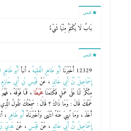
النص
بَابٌ لَا يُكْتَمُ مِنْهَا شَيْءٌ
النص
12329 أَخْبَرَنَا
أَبُو طَاهِرٍ الْفَقِيهُ
، أنبأ
أَبُو طَاهِرٍ ا
إِسْمَاعِيلُ بْنُ أَبِي خَالِدٍ
، عَنْ
قَيْسِ بْنِ أَبِي حَازِمٍ
مِنْكُمْ لَنَا عَلَى عَمَلٍ فَكَتَمَنَا
مِخْيَطًا
، فَمَا فَوْقَهُ ، فَهُوَ
عَمَلَكَ قَالَ : وَمَا ذَاكَ ؟ قَالَ : سَمِعْتُكَ تَقُولُ الَّذِي قُلْتَ
أَخَذَ ، وَمَا نُهِيَ عَنْهُ انْتَهَى وَأَخْبَرَنَاهُ
أَبُو طَاهِرٍ
، أن
إِسْمَاعِيلُ بْنُ أَبِي خَالِدٍ
، عَنْ
قَيْسٍ
، عَنْ
عَدِيِّ بْن