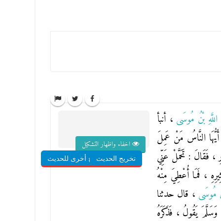
ُ اللَّهِ بْنُ مُوسَى
، أنبأ
أَيُّهَا النَّاسُ مَنْ عَمِلَ
اخفاء واظهار التشكيل
رِ ، فَقَالَ : تَحَمَّلْ عَنِّي
تخريج الحديث
شروح أخرى للحديث
يرِهِ ، فَمَا أُعْطِيَ مِنْهُ
نُ مُوسَى
، قال حدثنا
وَسَلَّمَ يَقُولُ ، فَذَكَرَهُ