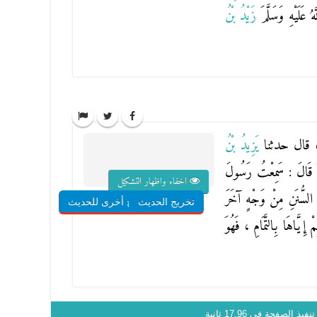
 عَلَيْهِ وَسَلَّمَ
زَيْدُ بْنُ
 قال حدثنا
يَزِيدُ بْنُ
هُ قَالَ : سَمِعْتُ رَسُولَ
اخفاء واظهار التشكيل
 السُّنَنِ مِنْ وَجْهٍ آخَرَ
تخريج الحديث
شروح أخرى للحديث
َّاهَا بِالتَّمَامِ ، فَهُوَ
نفيذ الصفحة في 17.96 ثانية