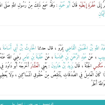
ظُرُ إِلَى
عُفْرَةِ
إِبْطَيْهِ
قَالَ
أَبُو حُمَيْدٍ
: وَقَدْ سَمِعَ ذَلِكَ مِنْ رَسُولِ اللَّهِ صَلَى اللَّهُ
ْيَمَانِ
بْدُ اللَّهِ بْنُ الْحُسَيْنِ الْقَاضِي
بِمَرْوَ ، قال حدثنا
الْحَارِثُ بْنُ أَبِي أُسَامَةَ
،
حَبِيبٍ
، عَنْ
عَبْدِ الرَّحْمَنِ بْنِ شِمَاسَةَ
، عَنْ
عُقْبَةَ بْنِ عَامِرٍ
رَضِيَ اللَّهُ عَنْ
ُ
مَكْسٍ
الْجَنَّةَ ، قَالَ
يَزِيدُ بْنُ هَارُونَ
: يَعْنِي
الْعَشَّارَ
أَخْرَجَهُ أَبُو دَاوُدَ فِي
ا كَانَ الْعَامِلُ فِي الصَّدَقَاتِ يَنْتَقِصُ مِنْ حُقُوقِ الْمَسَاكِينِ ، وَلَا يُعْطِيهِمْ إِي
َّهُ أَعْلَمُ
الرئيسية
من نحن
اتصل بنا
تم ت