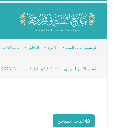
الرئيسية
كتب السنة
الأجزاء
الرقائق
علوم الحديث
السنن الكبير للبيهقي
كِتَابُ قَسْمِ الصَّدَقَاتِ
بَابٌ لَا يُكْتَمُ
الباب السابق