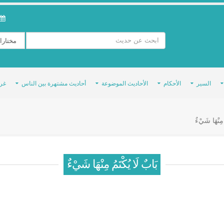
السير
الأحكام
الأحاديث الموضوعة
أحاديث مشتهرة بين الناس
غر
 مِنْهَا شَيْءٌ
بَابٌ لَا يُكْتَمُ مِنْهَا شَيْءٌ