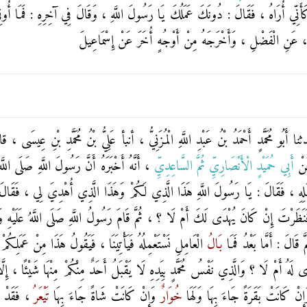
ُ كَأَنِّي أُرَاهُ ، فَقَالَ : دُونَكَ عَمَلُكَ يَا رَسُولَ اللَّهِ ، وَقَالَ فِي آخِرِهِ : فَمَا أُوتِ
ِ ، عَنِ الْفَضْلِ ، وَأَخْرَجَهُ مِنْ أَوْجُهٍ أُخَرَ عَنْ إِسْمَاعِيلَ
ثنا
أَبُو مُحَمَّدٍ أَحْمَدُ بْنُ عَبْدِ اللَّهِ الْمُزَنِيُّ
، أنبأ
عَلِيُّ بْنُ مُحَمَّدِ بْنِ عِيسَى
، قا
نْ
أَبِي حُمَيْدٍ الْأَنْصَارِيِّ ثُمَّ السَّاعِدِيِّ
، أَنَّهُ أَخْبَرَهُ أَنَّ رَسُولَ اللَّهِ صَلَى اللَّه
لِهِ ، فَقَالَ : يَا رَسُولَ اللَّهِ هَذَا الَّذِي لَكُمْ وَهَذَا الَّذِي أُهْدِيَ لِي ، فَقَالَ ر
َنَظَرْتَ إِنْ كَانَ يُهْدَى لَكَ أَمْ لَا ؟ ، ثُمَّ قَامَ رَسُولُ اللَّهِ صَلَى اللَّهُ عَلَيْهِ وَ
مَّ قَالَ : أَمَّا بَعْدُ فَمَا
بَالُ
الْعَامِلِ نَسْتَعْمِلُهُ فَيَأْتِيَنَا ، فَيَقُولُ هَذَا مِنْ عَمَلِك
لَهُ أَمْ لَا ؟ وَالَّذِي نَفْسُ مُحَمَّدٍ بِيَدِهِ لَا يَقْبَلُ أَحَدٌ مِنْكُمْ مِنْهَا شَيْئًا ، إِلَّا 
ِنْ كَانَتْ بَقَرَةً جَاءَ بِهَا وَلَهَا
خُوَارٌ
وَإِنْ كَانَتْ شَاةً جَاءَ بِهَا
تَيْعَرُ
، فَقَدْ ب