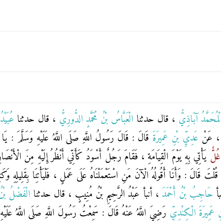
لْمُحَمَّدُ آبَاذِيُّ
، قال حدثنا
الْعَبَّاسُ بْنُ مُحَمَّدٍ الدُّورِيُّ
، قال حدثنا
عُبَيْد
، عَنْ
عَدِيِّ بْنِ عَمِيرَةَ
قَالَ : قَالَ رَسُولُ اللَّهِ صَلَى اللَّهُ عَلَيْهِ وَسَلَّمَ : يَا 
غُلٌّ
يَأْتِي بِهِ يَوْمَ الْقِيَامَةِ ، فَقَامَ رَجُلٌ أَسْوَدُ كَأَنِّي أَنْظُرُ إِلَيْهِ مِنَ الْأَنْصَا
 قَالَ : وَأَنَا أَقُولُهُ الْآنَ مَنِ اسْتَعْمَلْنَاهُ عَلَى عَمَلٍ ، فَلْيَأْتِنَا بِقَلِيلِهِ وَكَثِ
بأ
حَاجِبُ بْنُ أَحْمَدَ
، أنبأ
عَبْدُ الرَّحِيمِ بْنُ مُنِيبٍ
، قال حدثنا
الْفَضْلُ بْ
ِ عَمِيرَةَ الْكِنْدِيِّ
رَضِيَ اللَّهُ عَنْهُ قَالَ : سَمِعْتُ رَسُولَ اللَّهِ صَلَى اللَّهُ عَلَيْهِ 