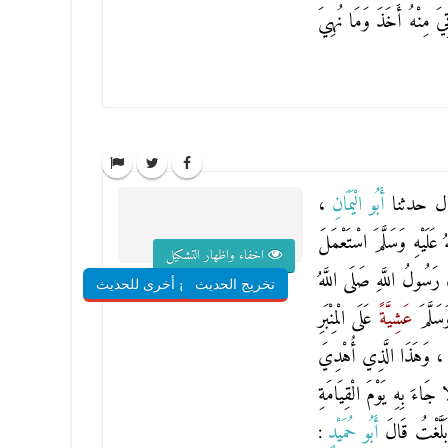
يَ مِنْهُ أَخَذَ وَمَا نُهِيَ
ل حدثنا
أَبُو الْيَمَانِ
،
ُ عَلَيْهِ وَسَلَّمَ اسْتَعْمَلَ
اخفاء واظهار التشكيل
َسُولُ اللَّهِ صَلَى اللَّهُ
تخريج الحديث
شروح أخرى للحديث
سَلَّمَ
عَشِيَّةً
عَلَى الْمِنْبَرِ
ُمْ ، وَهَذَا الَّذِي أُهْدِيَ
جَاءَ بِهِ يَوْمَ الْقِيَامَةِ
َلَّغْتُ قَالَ
أَبُو حُمَيْدٍ
: