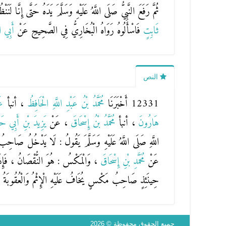
ثُمَّ رَفَعَ النَّبِيُّ صَلَى اللَّهُ عَلَيْهِ وَسَلَّمَ يَدَهُ حَتَّى إِنَّا لَنَنْ
ثَابِتٍ
فَاسْأَلُوهُ رَوَاهُ الْبُخَارِيُّ فِي الصَّحِيحِ عَنْ
أَبِي ال
النص
12331 أَخْبَرَنَا
مُحَمَّدُ بْنُ عَبْدِ اللَّهِ الْحَافِظُ
، أنبأ
عَ
هَارُونَ
، أنبأ
مُحَمَّدُ بْنُ إِسْحَاقَ
، عَنْ
يَزِيدَ بْنِ أَبِي 
اللَّهِ صَلَى اللَّهُ عَلَيْهِ وَسَلَّمَ يَقُولُ : لَا يَدْخُلُ صَاحِب
عَنْ
مُحَمَّدِ بْنِ إِسْحَاقَ
، وَالْمَكْسُ : هُوَ النُّقْصَانُ ، فَإِذَ
حِينَئِذٍ صَاحِبُ مَكْسٍ يُخَافُ عَلَيْهِ الْإِثْمُ وَالْعُقُوبَةُ وَالل
جميع الحقوق محفوظة © 2026