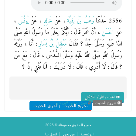
2556 حَدَّثَنَا
وَهْبُ بْنُ بَقِيَّةَ
، عَنْ
خَالِدٍ
، عَنْ
يُونُسَ
،
عَنِ
الْحَسَنِ
، أَنْ عُمَرَ قَالَ : أَيُّكُمْ يَعْلَمُ مَا رَسُولُ اللَّهِ صَلَّى
اللَّهُ عَلَيْهِ وَسَلَّمَ الْجَدَّ ؟ فَقَالَ
مَعْقِلُ بْنُ يَسَارٍ
: أَنَا ، وَرَّثَهُ
رَسُولُ اللَّهِ صَلَّى اللَّهُ عَلَيْهِ وَسَلَّمَ السُّدُسَ ، قَالَ : مَعَ مَنْ
؟ قَالَ : لَا أَدْرِي ، قَالَ : لَا دَرَيْتَ ، فَمَا تُغْنِي إِذًا ؟
اخفاء واظهار التشكيل
شروح الحديث
عون المعبود لابى داود
تخريج الحديث
شروح أخرى للحديث
جميع الحقوق محفوظة © 2026
الرئيسية
من نحن
اتصل بنا