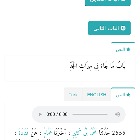
الباب التالي
النص
بَابُ مَا جَاءَ فِي مِيرَاثِ الْجَدِّ
النص
ENGLISH
Turk
2555 حَدَّثَنَا
مُحَمَّدُ بْنُ كَثِيرٍ
، أَخْبَرَنَا
هَمَّامٌ
، عَنْ
قَتَادَةَ
،