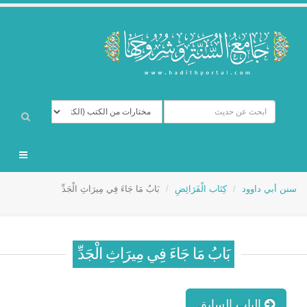
سنن أبي داوود
كِتَاب الْفَرَائِضِ
بَابُ مَا جَاءَ فِي مِيرَاثِ الْجَدِّ
بَابُ مَا جَاءَ فِي مِيرَاثِ الْجَدِّ
الباب السابق