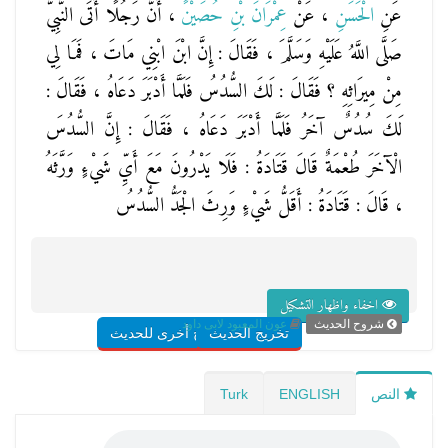
عَنِ
الْحَسَنِ
، عَنْ
عِمْرَانَ بْنِ حُصَيْنً
، أَنَّ رَجُلًا أَتَى النَّبِيَّ
صَلَّى اللَّهُ عَلَيْهِ وَسَلَّمَ ، فَقَالَ : إِنَّ ابْنَ ابْنِي مَاتَ ، فَمَا لِي
مِنْ مِيرَاثِهِ ؟ فَقَالَ : لَكَ السُّدُسُ فَلَمَّا أَدْبَرَ دَعَاهُ ، فَقَالَ :
لَكَ سُدُسٌ آخَرُ فَلَمَّا أَدْبَرَ دَعَاهُ ، فَقَالَ : إِنَّ السُّدُسَ
الْآخَرَ طُعْمَةٌ قَالَ قَتَادَةُ : فَلَا يَدْرُونَ مَعَ أَيِّ شَيْءٍ وَرَّثَهُ
، قَالَ : قَتَادَةُ : أَقَلُّ شَيْءٍ وَرِثَ الْجَدُّ السُّدُسُ
اخفاء واظهار التشكيل
شروح الحديث
عون المعبود لابى داود
تخريج الحديث
شروح أخرى للحديث
النص
ENGLISH
Turk