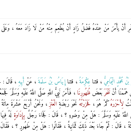
سَّفَرِ أَنْ يأْمُرَ مَنْ عِنْدَهُ فَضْلُ زَادٍ أَنْ يُطْعِمَ مِنْهُ مَنْ لَا زَادَ مَعَهُ ، وَعَلَى
بْنُ مُحَمَّدٍ الْيَمَامِيُّ
، قثنا
عِكْرِمَةُ
، قثنا
إِيَاسُ بْنُ سَلَمَةَ
، عَنْ
أَبِيهِ
، قَالَ : خَر
ى هَمَمْنَا أَنْ
نَنْحَرَ
بَعْضَ
ظُهُورِنَا
، فَأَمَرَ نَبِيُّ اللَّهِ صَلَّى اللَّهُ عَلَيْهِ وَسَلَّمَ فَجَمَع
لْتُ
لِأَحْزَرَهُ
كَمْ هُوَ ،
فَحَزَرْتُهُ
نَحْوَ رَبْضَةِ
الْعَنْزِ
، وَنَحْنُ أَرْبَعَ عَشْرَةَ مِائَةً 
لَّى اللَّهُ عَلَيْهِ وَسَلَّمَ : هَلْ مِنْ وَضُوءٍ ؟ ، قَالَ : فَجَاءَ رَجُلٌ
بِإِدَاوَةٍ
لَهُ فِيهَ
ئَةً ، قَالَ : ثُمَّ جَاءَ بَعْدَ ذَلِكَ ثَمَانِيةٌ ، فَقَالُوا : هَلْ مِنْ طَهُورٍ ؟ ، فَقَالَ رَ