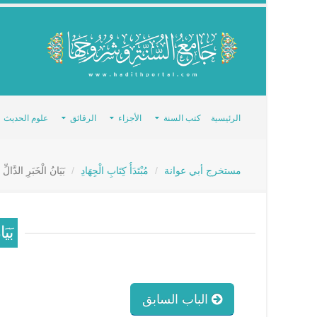
الرئيسية
كتب السنة
الأجزاء
الرقائق
علوم الحديث
مستخرج أبي عوانة
مُبْتَدَأُ كِتَابِ الْجِهَادِ
بَيَانُ الْخَبَرِ الدَّالّ
بَيَ
الباب السابق