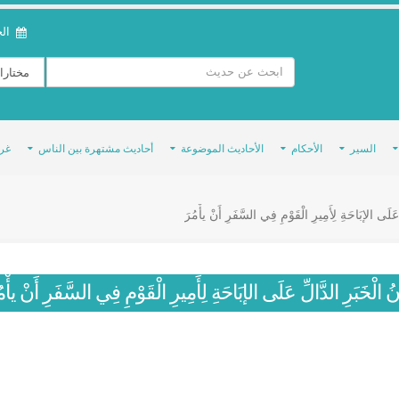
الخمي
السير
الأحكام
الأحاديث الموضوعة
أحاديث مشتهرة بين الناس
غر
ِ عَلَى الإبَاحَةِ لِأَمِيرِ الْقَوْمِ فِي السَّفَرِ أَنْ يأْمُرَ
انُ الْخَبَرِ الدَّالِّ عَلَى الإبَاحَةِ لِأَمِيرِ الْقَوْمِ فِي السَّفَرِ أَنْ يأْم