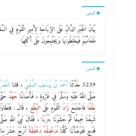
النص
بَيَانُ الْخَبَرِ الدَّالِّ عَلَى الإبَاحَةِ لِأَمِيرِ الْقَوْمِ فِي ال
طَعَامُهُمْ فَيَخْلِطُونَهَا وَيجْتَمِعُونَ عَلَى أَكْلِهَا
النص
5239 حَدَّثَنَا
أَحْمَدُ بْنُ يُوسُفَ السُّلَمِيُّ
، قثنا
النَّضْرُ 
صَلَّى اللَّهُ عَلَيْهِ وَسَلَّمَ فِي غَزْوَةٍ ، فَأَصَابَنَا
جَهْدٌ
حَتَّ
نِطْعًا
فَاجْتَمَعَ
زَادُ
الْقَوْمِ عَلَى
النِّطْعِ
، قَالَ : فَتَطَاوَ
شَبِعْنَا جَمِيعًا ثُمَّ حَشَوْنَا
جُرُبَنَا
، فَقَالَ نَبِيُّ اللَّهِ صَ
قَدَحٍ فَتَوَضَّأْنَا كُلُّنَا
نُدَغْفِقُهُ
دَغْفَقَةً
أَرْبَعَ عَشَرَ مِا