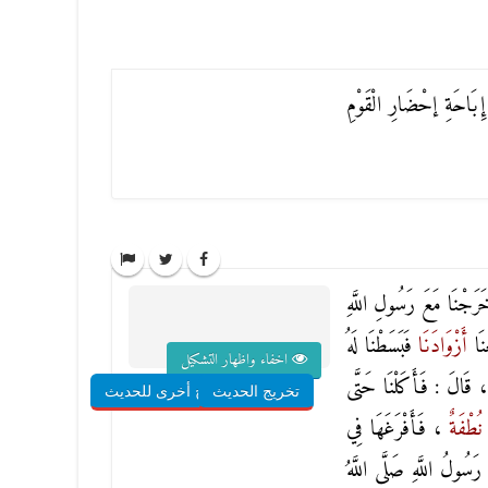
 إِبَاحَةِ إحْضَارِ الْقَوْمِ
َجْنَا مَعَ رَسُولِ اللَّهِ
ْنَا
أَزْوَادَنَا
فَبَسَطْنَا لَهُ
اخفاء واظهار التشكيل
، قَالَ : فَأَكَلْنَا حَتَّى
تخريج الحديث
شروح أخرى للحديث
ا
نُطْفَةٌ
، فَأَفْرَغَهَا فِي
سُولُ اللَّهِ صَلَّى اللَّهُ