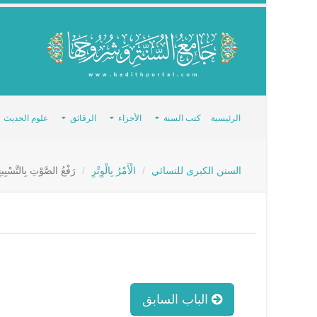
الرئيسية
كتب السنة
الأجزاء
الرقائق
علوم الحديث
السنن الكبرى للنسائي
الْأَمْرُ بِالْوِتْرِ
رَفْعُ الصَّوْتِ بِالتَّسْبِيح
الباب السابق