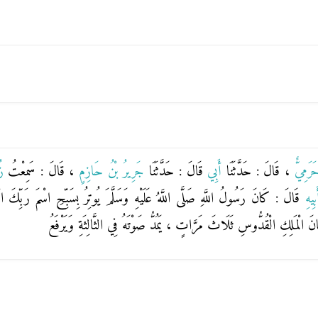
حَرَمِيٌّ
، قَالَ : حَدَّثَنَا
أَبِي
قَالَ : حَدَّثَنَا
جَرِيرُ بْنُ حَازِمٍ
، قَالَ : سَمِعْتُ
زُ
َبِيهِ
قَالَ : كَانَ رَسُولُ اللَّهِ صَلَّى اللَّهُ عَلَيْهِ وَسَلَّمَ يُوتِرُ
بِسَبِّحِ اسْمَ رَبِّكَ ا
نَ الْمَلِكِ الْقُدُّوسِ ثَلَاثَ مَرَّاتٍ ، يَمُدُّ صَوْتَهُ فِي الثَّالِثَةِ وَيَرْفَعُ