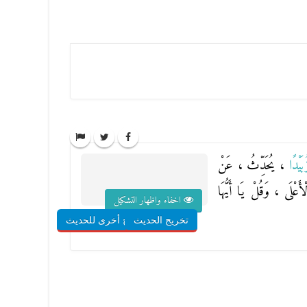
بَيْدًا
، يُحَدِّثُ ، عَنْ
لْأَعْلَى
،
وَقُلْ يَا أَيُّهَا
اخفاء واظهار التشكيل
تخريج الحديث
شروح أخرى للحديث