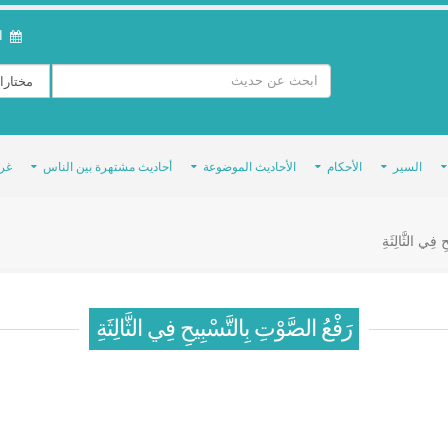
ال
السير
الأحكام
الأحاديث الموضوعة
أحاديث مشتهرة بين الناس
غر
ِ فِي الثَّالِثَةِ
رَفْعُ الصَّوْتِ بِالتَّسْبِيحِ فِي الثَّالِثَةِ