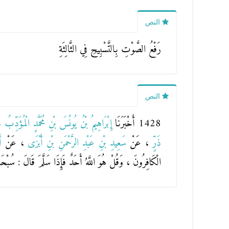
النص
رَفْعُ الصَّوْتِ بِالتَّسْبِيحِ فِي الثَّالِثَةِ
النص
1428 أَخْبَرَنَا
إِبْرَاهِيمُ بْنُ يُونُسَ بْنِ مُحَمَّدٍ الْمُؤَدِّبُ 
ذَرٍّ
، عَنْ
سَعِيدِ بْنِ عَبْدِ الرَّحْمَنِ بْنِ أَبْزَى
، عَنْ
أ
الْكَافِرُونَ
،
وَقُلْ هُوَ اللَّهُ أَحَدٌ
فَإِذَا سَلَّمَ قَالَ : سُبْحَا