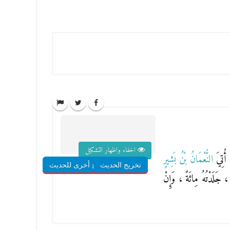
اخفاء واظهار التشكيل
 أُتِيَ
النُّعْمَانُ بْنُ بَشِيرٍ
تخريج الحديث
شروح أخرى للحديث
 ، جَلَدْتُهُ مِائَةً ، وَإِنْ