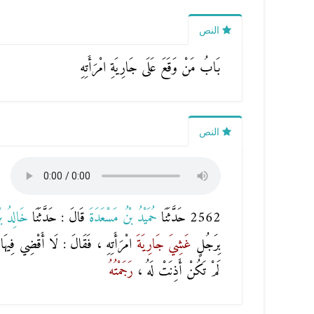
النص
بَابُ مَنْ وَقَعَ عَلَى جَارِيَةِ امْرَأَتِهِ
النص
2562 حَدَّثَنَا
حُمَيْدُ بْنُ مَسْعَدَةَ
قَالَ : حَدَّثَنَا
خَالِدُ ب
بِرَجُلٍ
غَشِيَ
جَارِيَةَ
امْرَأَتِهِ ، فَقَالَ : لَا أَقْضِي فِيهَا إِ
لَمْ تَكُنْ أَذِنَتْ لَهُ ،
رَجَمْتُهُ