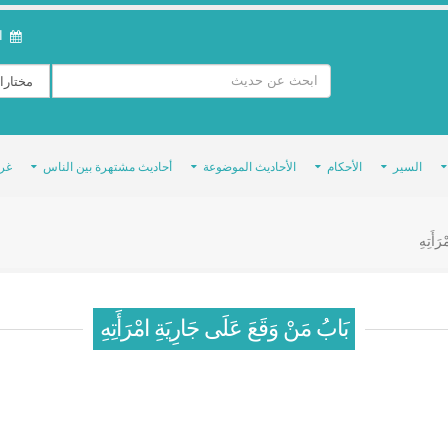
ال
السير
الأحكام
الأحاديث الموضوعة
أحاديث مشتهرة بين الناس
غر
َأَتِهِ
بَابُ مَنْ وَقَعَ عَلَى جَارِيَةِ امْرَأَتِهِ