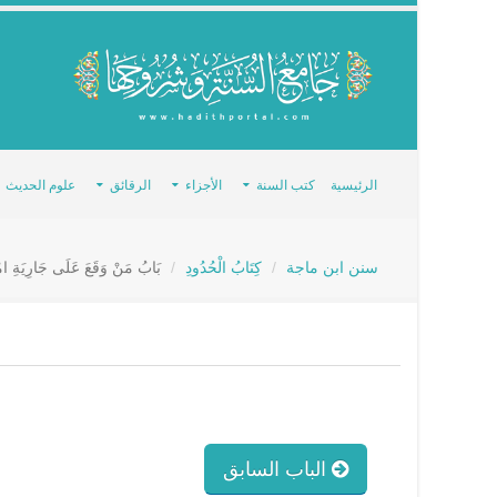
الرئيسية
كتب السنة
الأجزاء
الرقائق
علوم الحديث
سنن ابن ماجة
كِتَابُ الْحُدُودِ
بَابُ مَنْ وَقَعَ عَلَى جَارِيَةِ امْر
الباب السابق