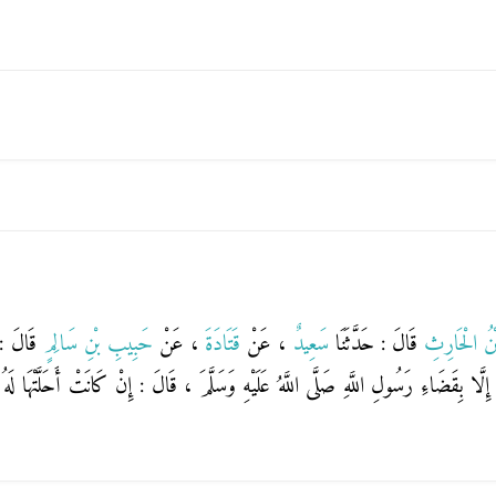
ْنُ الْحَارِثِ
قَالَ : حَدَّثَنَا
سَعِيدٌ
، عَنْ
قَتَادَةَ
، عَنْ
حَبِيبِ بْنِ سَالِمٍ
قَالَ :
لَّا بِقَضَاءِ رَسُولِ اللَّهِ صَلَّى اللَّهُ عَلَيْهِ وَسَلَّمَ ، قَالَ : إِنْ كَانَتْ أَحَلَّتْهَا لَهُ