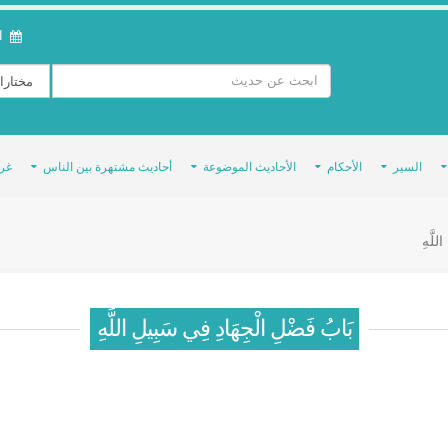
ال
السير
الأحكام
الأحاديث الموضوعة
أحاديث مشتهرة بين الناس
غر
للَّهِ
بَابُ فَضْلِ الْجِهَادِ فِي سَبِيلِ اللَّهِ