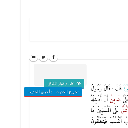
اخفاء واظهار التشكيل
ْرَةَ
قَالَ : قَالَ رَسُولُ
تخريج الحديث
شروح أخرى للحديث
لَيَّ
ضَامِنٌ
أَنْ أُدْخِلَهُ
َشُقَّ
عَلَى الْمُسْلِمِينَ مَا
أَنْفُسُهُمْ فَيَتَخَلَّفُونَ