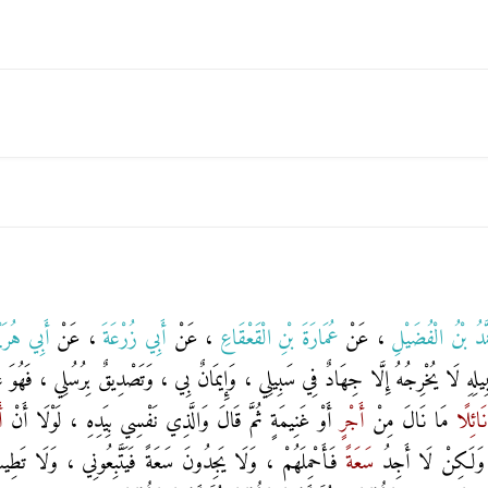
َمَّدُ بْنُ الْفُضَيْلِ
، عَنْ
عُمَارَةَ بْنِ الْقَعْقَاعِ
، عَنْ
أَبِي زُرْعَةَ
، عَنْ
أَبِي هُرَي
ي سَبِيلِهِ لَا يُخْرِجُهُ إِلَّا جِهَادٌ فِي سَبِيلِي ، وَإِيمَانٌ بِي ، وَتَصْدِيقٌ بِرُسُلِي ، فَهُوَ عَ
َائِلًا
مَا نَالَ مِنْ
أَجْرٍ
أَوْ غَنِيمَةٍ ثُمَّ قَالَ وَالَّذِي نَفْسِي بِيَدِهِ ، لَوْلَا أَنْ
أ
، وَلَكِنْ لَا أَجِدُ
سَعَةً
فَأَحْمِلَهُمْ ، وَلَا يَجِدُونَ سَعَةً فَيَتَّبِعُونِي ، وَلَا تَطِيبُ 