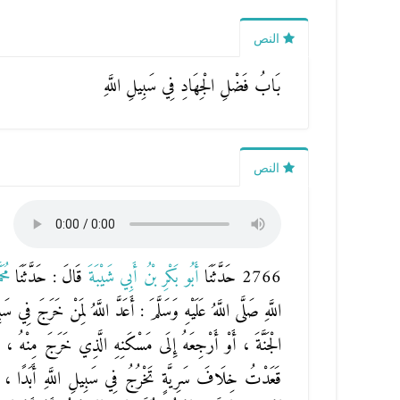
النص
بَابُ فَضْلِ الْجِهَادِ فِي سَبِيلِ اللَّهِ
النص
2766 حَدَّثَنَا
أَبُو بَكْرِ بْنُ أَبِي شَيْبَةَ
قَالَ : حَدَّثَنَا
مُح
اللَّهِ صَلَّى اللَّهُ عَلَيْهِ وَسَلَّمَ : أَعَدَّ اللَّهُ لِمَنْ خَرَجَ فِ
الْجَنَّةَ ، أَوْ أَرْجِعَهُ إِلَى مَسْكَنِهِ الَّذِي خَرَجَ مِنْهُ ،
ن
قَعَدْتُ خِلَافَ سَرِيَّةٍ تَخْرُجُ فِي سَبِيلِ اللَّهِ أَبَدًا 