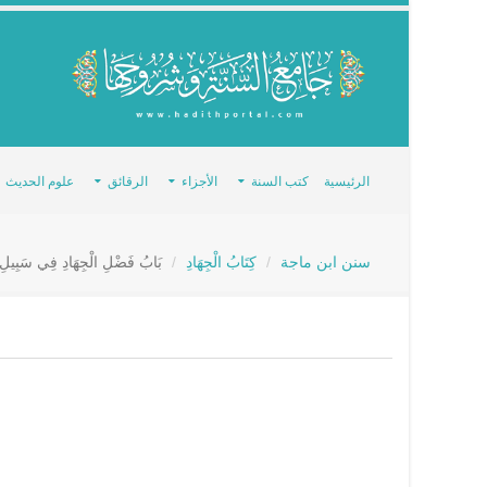
الرئيسية
كتب السنة
الأجزاء
الرقائق
علوم الحديث
سنن ابن ماجة
كِتَابُ الْجِهَادِ
بَابُ فَضْلِ الْجِهَادِ فِي سَبِيلِ ا