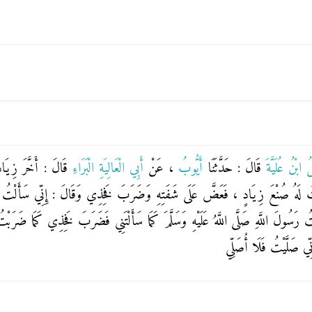
ُ ابْنُ عُلَيَّةَ
قَالَ : حَدَّثَنَا
أَيُّوبُ
، عَنْ
أَبِي الْعَالِيَةِ الْبَرَاءِ
قَالَ : أَخَّرَ زِيَا
َكَرْتُ لَهُ صُنْعَ زِيَادٍ ، فَعَضَّ عَلَى شَفَتِهِ وَضَرَبَ فَخِذِي وَقَالَ : إِنِّي سَأَلْتُ
َسُولَ اللَّهِ صَلَّى اللَّهُ عَلَيْهِ وَسَلَّمَ كَمَا سَأَلْتَنِي فَضَرَبَ فَخِذِي كَمَا ضَرَبْ
نِّي صَلَّيْتُ فَلَا أُصَلِّي