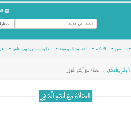
الخمي
السير
الأحكام
الأحاديث الموضوعة
أحاديث مشتهرة بين الناس
غر
 الْعِلْمِ وَالْفَضْلِ
الصَّلَاةُ مَعَ أَئِمَّةِ الْجَوْرِ
الصَّلَاةُ مَعَ أَئِمَّةِ الْجَوْرِ