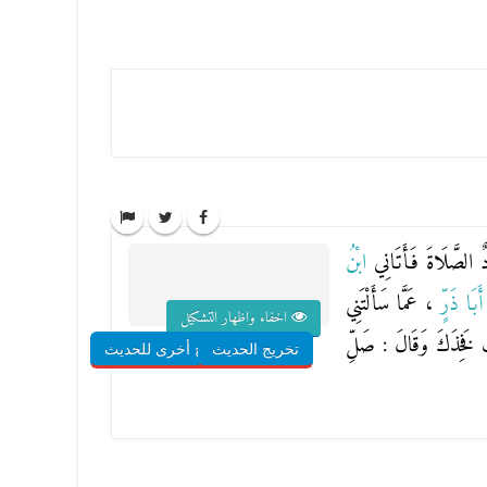
دٌ الصَّلَاةَ فَأَتَانِي
ابْنُ
أَبَا ذَرٍّ
، عَمَّا سَأَلْتَنِي
اخفاء واظهار التشكيل
تُ فَخِذَكَ وَقَالَ : صَلِّ
تخريج الحديث
شروح أخرى للحديث