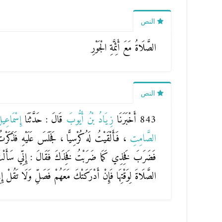
النص
الصَّلَاةُ مَعَ أَئِمَّةِ الْجَوْرِ
النص
843 أَخْبَرَنَا
زِيَادُ بْنُ أَيُّوبَ
قَالَ : حَدَّثَنَا
إِسْمَاعِيل
الصَّامِتِ
، فَأَلْقَيْتُ لَهُ كُرْسِيًّا ، فَجَلَسَ عَلَيْهِ فَذ
فَضَرَبَ فَخِذِي كَمَا ضَرَبْتُ فَخِذَكَ فَقَالَ : إِنِّي سَأَلْتُ ر
الصَّلَاةَ لِوَقْتِهَا فَإِنْ أَدْرَكَتْكَ مَعَهُمْ فَصَلِّ وَلَا تَقُلْ إِ