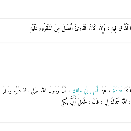
حُذَّاقِ فِيهِ ، وَإِنْ كَانَ الْقَارِئُ أَفْضَلَ مِنَ الْمَقْرُوءِ عَلَيْهِ
َثَنَا
قَتَادَةُ
، عَنْ
أَنَسِ بْنِ مَالِكٍ
، أَنَّ رَسُولَ اللَّهِ صَلَّى اللَّهُ عَلَيْهِ وَسَلَّمَ ،
 اللَّهُ سَمَّاكَ لِي ، قَالَ : فَجَعَلَ أُبَيٌّ يَبْكِي