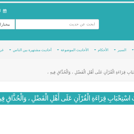
ال
السير
الأحكام
الأحاديث الموضوعة
أحاديث مشتهرة بين الناس
غر
بَابِ قِرَاءَةِ الْقُرْآنِ عَلَى أَهْلِ الْفَضْلِ ، وَالْحُذَّاقِ فِيهِ ،
 اسْتِحْبَابِ قِرَاءَةِ الْقُرْآنِ عَلَى أَهْلِ الْفَضْلِ ، وَالْحُذَّاقِ فِي