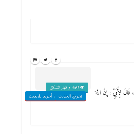
اخفاء واظهار التشكيل
 قَالَ لِأُبَيٍّ : إِنَّ اللَّهَ
تخريج الحديث
شروح أخرى للحديث