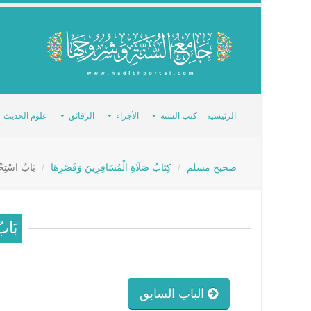
الرئيسية
كتب السنة
الأجزاء
الرقائق
علوم الحديث
صحيح مسلم
كِتَابُ صَلَاةِ الْمُسَافِرِينَ وَقَصْرِهَا
بَابُ اسْتِحْ
بَابُ
الباب السابق