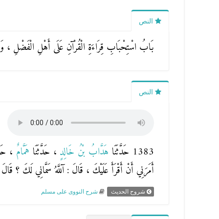
النص
بَابُ اسْتِحْبَابِ قِرَاءَةِ الْقُرْآنِ عَلَى أَهْلِ الْفَضْلِ ، وَالْ
النص
1383 حَدَّثَنَا
هَدَّابُ بْنُ خَالِدٍ
، حَدَّثَنَا
هَمَّامٌ
، حَدّ
أَمَرَنِي أَنْ أَقْرَأَ عَلَيْكَ ، قَالَ : آللَّهُ سَمَّانِي لَكَ ؟ قَالَ :
شروح الحديث
شرح النووى على مسلم